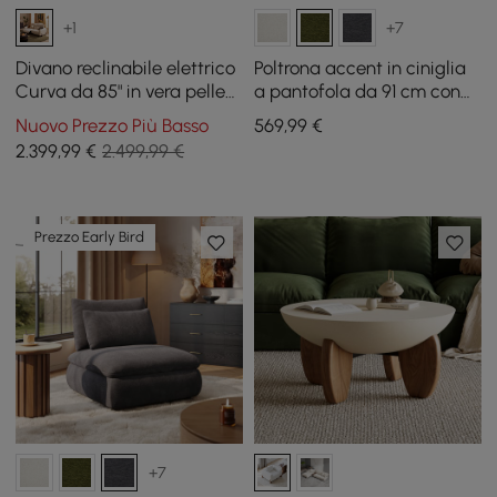
+1
+7
Divano reclinabile elettrico
Poltrona accent in ciniglia
Curva da 85" in vera pelle
a pantofola da 91 cm con
con poggiatesta regolabile
contenitore nascosto e
Nuovo Prezzo Più Basso
569
,99
€
schienale rimovibile
2.399
,99
€
2.499,99 €
Prezzo Early Bird
+7