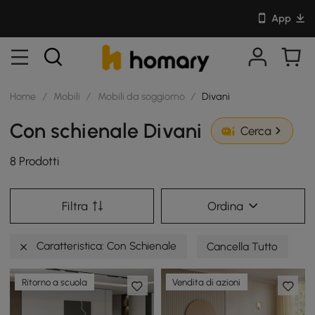
App
Home
/
Mobili
/
Mobili da soggiorno
/
Divani
Con schienale Divani
Cerca
8 Prodotti
Filtra
Ordina
Caratteristica: Con Schienale
Cancella Tutto
Ritorno a scuola
Vendita di azioni