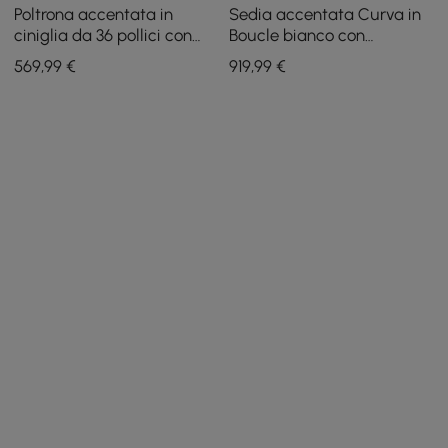
Poltrona accentata in
Sedia accentata Curva in
ciniglia da 36 pollici con
Boucle bianco con
contenitore nascosto e
struttura in legno, set di
569
,99
€
919
,99
€
schienale rimovibile
tavolini da caffè rotondi
piccoli e moderni beige