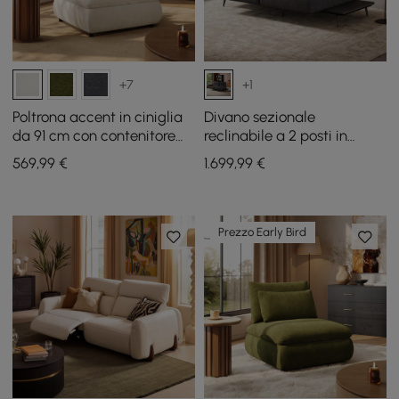
+7
+1
Poltrona accent in ciniglia
Divano sezionale
da 91 cm con contenitore
reclinabile a 2 posti in
nascosto e schienale
tessuto tinto in filo e
569
,99
€
1.699
,99
€
rimovibile
similpelle
Prezzo Early Bird