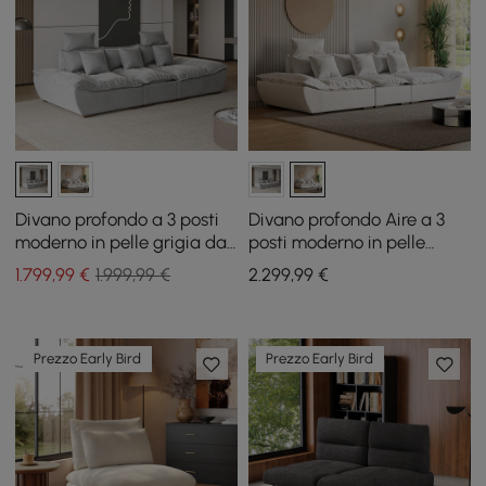
Divano profondo a 3 posti
Divano profondo Aire a 3
moderno in pelle grigia da
posti moderno in pelle
109,4 pollici con schienale
bianca con schienale
1.799
,99
€
1.999,99 €
2.299
,99
€
regolabile Sailboat
regolabile Sailboat
Prezzo Early Bird
Prezzo Early Bird