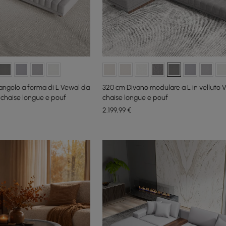
ngolo a forma di L Vewal da
320 cm Divano modulare a L in velluto 
 chaise longue e pouf
chaise longue e pouf
2.199
,99
€