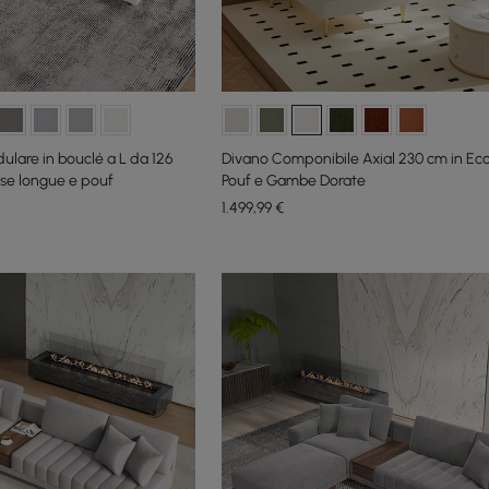
ulare in bouclé a L da 126
Divano Componibile Axial 230 cm in Ec
ise longue e pouf
Pouf e Gambe Dorate
1.499
,99
€