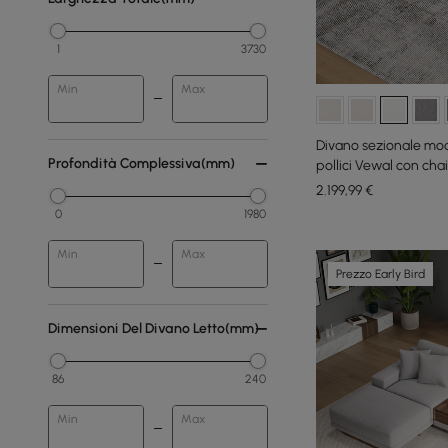
1
3730
Min
Max
Divano sezionale mod
Profondità Complessiva(mm)
pollici Vewal con cha
2.199
,99
€
0
1980
Min
Max
Prezzo Early Bird
Dimensioni Del Divano Letto(mm)
86
240
Min
Max