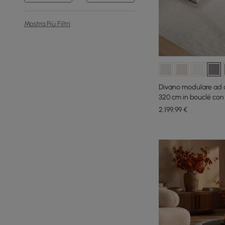
Mostra Più Filtri
Divano modulare ad a
320 cm in bouclé con
2.199
,99
€