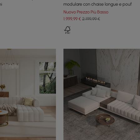
ni
modulare con chaise longue e pouf
Nuovo Prezzo Più Basso
1.999
,99
€
2.199,99 €