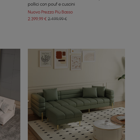
pollici con pouf e cuscini
Nuovo Prezzo Più Basso
2.399
,99
€
2.499,99 €