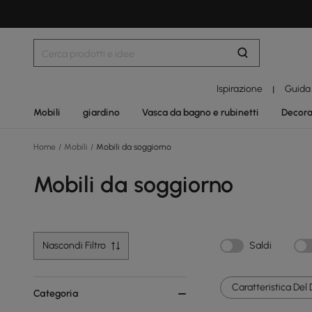
Ispirazione
Guida
|
Mobili
giardino
Vasca da bagno e rubinetti
Decora
Home
/
Mobili
/
Mobili da soggiorno
Mobili da soggiorno
Nascondi Filtro
Saldi
Caratteristica Del 
Categoria