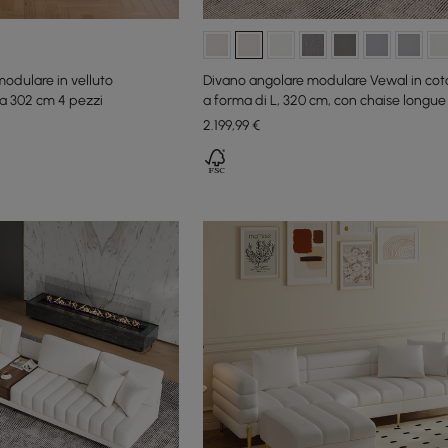
odulare in velluto
Divano angolare modulare Vewal in coto
da 302 cm 4 pezzi
a forma di L, 320 cm, con chaise longue
2.199
,99
€