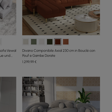
sofa Vewal
Divano Componibile Axial 230 cm in Bouclé con
gue und
Pouf e Gambe Dorate
1.299
,99
€