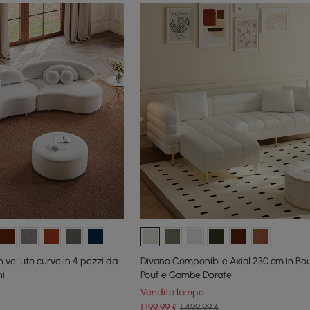
 velluto curvo in 4 pezzi da
Divano Componibile Axial 230 cm in Bo
ni
Pouf e Gambe Dorate
Vendita lampo
1.199
,99
€
1.499,99 €