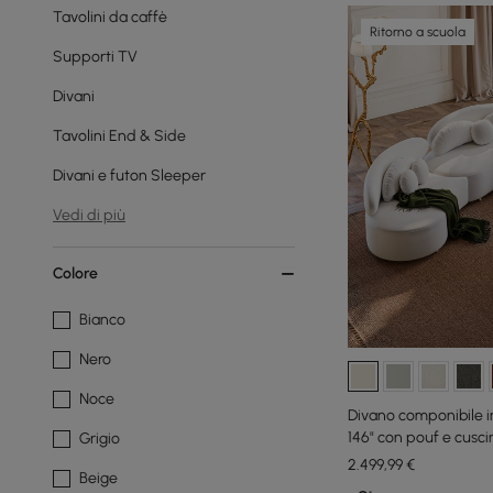
Tavolini da caffè
Ritorno a scuola
Supporti TV
Divani
Tavolini End & Side
Divani e futon Sleeper
Vedi di più
Colore
Bianco
Nero
Noce
Divano componibile in
146" con pouf e cusci
Grigio
2.499
,99
€
Beige