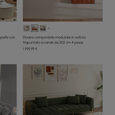
+1
opelle con
Divano componibile modulare in velluto
trapuntato a canali da 302 cm 4 pezzi
1.999
,99
€