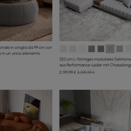
nale in ciniglia da 99 cm con
o in un unico elemento
320 cm L-förmiges modulares Sektions
aus Performance-Leder mit Chaiselon
Ottomane
2.199
,99
€
2.399,99 €