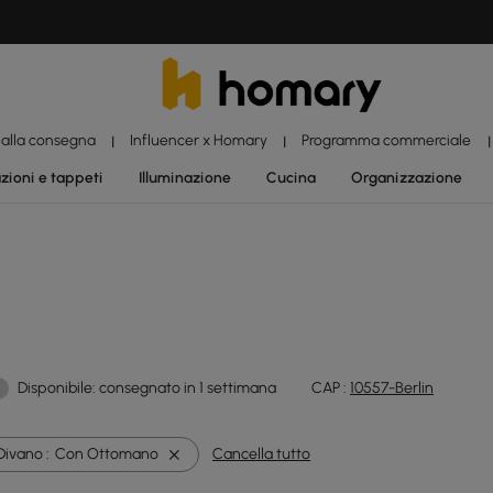
 alla consegna
Influencer x Homary
Programma commerciale
|
|
|
zioni e tappeti
Illuminazione
Cucina
Organizzazione
Disponibile: consegnato in 1 settimana
CAP :
10557-Berlin
Divano :
Con Ottomano
Cancella tutto