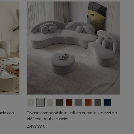
uclé con
Divano componibile in velluto curvo in 4 pezzi da
146" con pouf e cuscini
2.499
,99
€