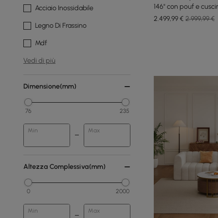
146" con pouf e cusci
Acciaio Inossidabile
2.499
,99
€
2.999,99 €
Legno Di Frassino
Mdf
Vedi di più
Dimensione(mm)
76
235
Min
Max
Altezza Complessiva(mm)
0
2000
Min
Max