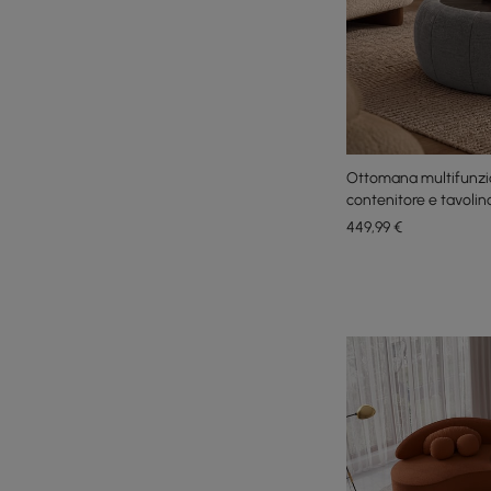
Ottomana multifunzio
contenitore e tavolin
449
,99
€