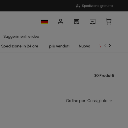
Spedizione gratuita
Suggerimenti e idee
Spedizione in 24 ore
I più venduti
Nuovo
Vendite
30 Prodotti
Ordina per:
Consigliato