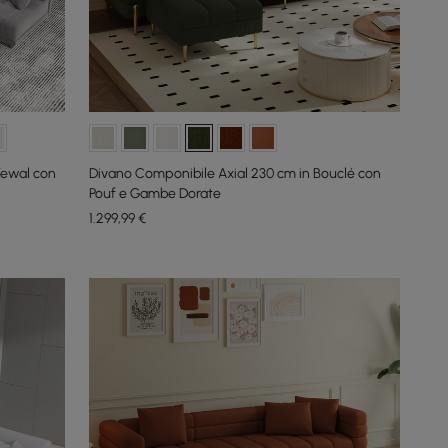
Vewal con
Divano Componibile Axial 230 cm in Bouclé con
Pouf e Gambe Dorate
1.299
,99
€