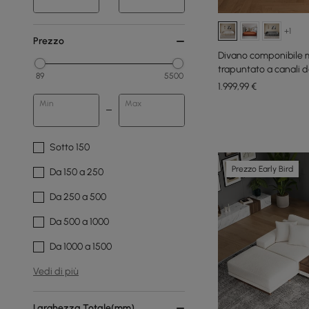
+1
Prezzo
Divano componibile m
trapuntato a canali 
89
5500
1.999
,99
€
Min
Max
Sotto 150
Prezzo Early Bird
Da 150 a 250
Da 250 a 500
Da 500 a 1000
Da 1000 a 1500
Vedi di più
Larghezza Totale(mm)