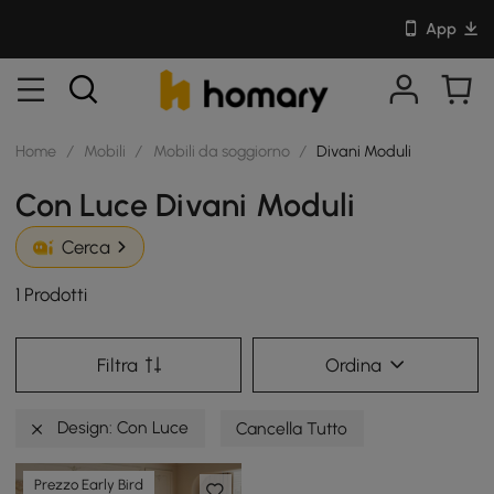
App
Home
/
Mobili
/
Mobili da soggiorno
/
Divani Moduli
Con Luce Divani Moduli
Cerca
1 Prodotti
Filtra
Ordina
Design: Con Luce
Cancella Tutto
Prezzo Early Bird