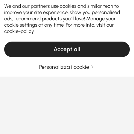
We and our partners use cookies and similar tech to
improve your site experience, show you personalised
ads, recommend products you'll love! Manage your
cookie settings at any time. For more info, visit our
cookie-policy
Accept all
Personalizza i cookie
La tua guida essenziale per scegliere il
sezionale giusto
Perché le provinciali sono l'ultimo punto di
svolta per il soggiorno
Ti sei mai chiesto perché ultimamente tutti
Vedi Più
sembrano ossessionati dalle provinciali? Che tu stia
Products in the current category have been updated to show the latest 1 items