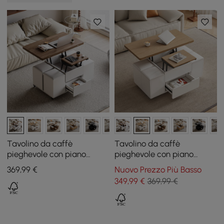
Tavolino da caffè
Tavolino da caffè
pieghevole con piano
pieghevole con piano
sollevabile da 100 cm
sollevabile da 100 cm
369
,99
€
Nuovo Prezzo Più Basso
bianco e noce con 4
bianco e naturale con 4
349
,99
€
369,99 €
sgabelli e contenitore
sgabelli e contenitore