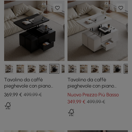
Tavolino da caffè
Tavolino da caffè
pieghevole con piano
pieghevole con piano
sollevabile da 100 cm nero
sollevabile da 100 cm
369
,99
€
499,99 €
Nuovo Prezzo Più Basso
con 4 sgabelli e contenitore
bianco con 4 sgabelli e
349
,99
€
499,99 €
contenitore