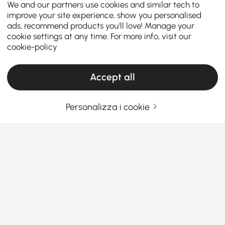
We and our partners use cookies and similar tech to
improve your site experience, show you personalised
ads, recommend products you'll love! Manage your
cookie settings at any time. For more info, visit our
cookie-policy
Accept all
Personalizza i cookie
Come soddisfare le esigenze dei tavolini da
caffè tenendo presente il budget
Il
tavolino da caffè
è un centrotavola funzionale che
unisce i
mobili del soggiorno
. Che tu stia cercando
un tavolino da caffè in vendita o che cerchi tavolini