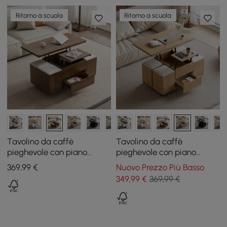
Ritorno a scuola
Ritorno a scuola
Tavolino da caffè
Tavolino da caffè
pieghevole con piano
pieghevole con piano
sollevabile da 100 cm noce
sollevabile da 100 cm
369
,99
€
Nuovo Prezzo Più Basso
con 4 sgabelli e contenitore
naturale con 4 sgabelli e
349
,99
€
369,99 €
contenitore