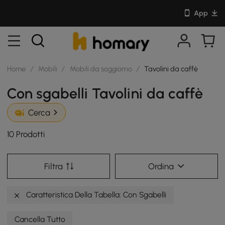
App
Home
/
Mobili
/
Mobili da soggiorno
/
Tavolini da caffè
Con sgabelli Tavolini da caffè
Cerca
10 Prodotti
Filtra
Ordina
Caratteristica Della Tabella: Con Sgabelli
Cancella Tutto