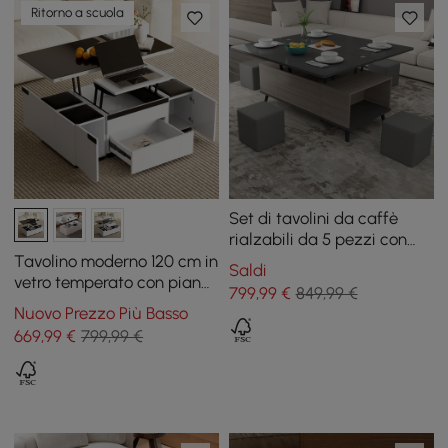
Ritorno a scuola
Set di tavolini da caffè
rialzabili da 5 pezzi con
ripostiglio, tavolo da
Tavolino moderno 120 cm in
Saldi
pranzo convertibile con
vetro temperato con piano
799
,99
€
849,99 €
pouf
sollevabile e cassetti
Nuovo Prezzo Più Basso
669
,99
€
799,99 €