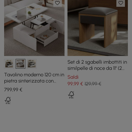
Set di 2 sgabelli imbottiti in
similpelle di noce da 11" (2
pezzi)
Tavolino moderno 120 cm in
Saldi
pietra sinterizzata con
99
,99
€
129,99 €
piano sollevabile e cassetti
799
,99
€