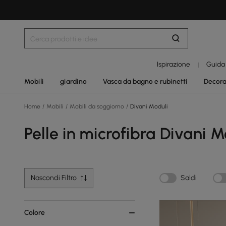
Ispirazione
Guida
|
Mobili
giardino
Vasca da bagno e rubinetti
Decora
Home
/
Mobili
/
Mobili da soggiorno
/
Divani Moduli
Pelle in microfibra Divani M
Nascondi Filtro
Saldi
Colore