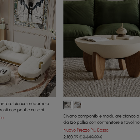
puntato bianco moderno a
posti con pouf e cuscini
Divano componibile modulare bianco a 
so
da 126 pollici con contenitore e tavolin
in cemento
Nuovo Prezzo Più Basso
2.180
,99
€
2.649,99 €