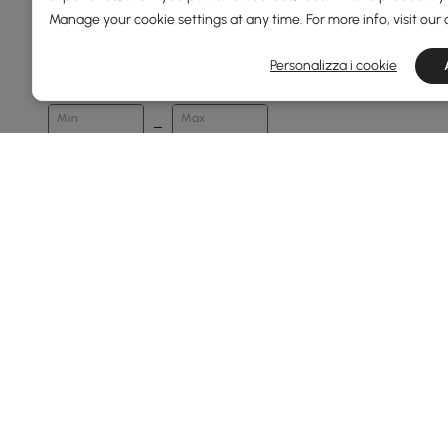
Manage your cookie settings at any time. For more info, visit our
Profondità Complessiva(mm)
Personalizza i cookie
73
1600
Min
Max
Design
Con Luce
Standard
Configurazione
3 Sedie Senza
Braccioli+ottomana
A Forma Di L