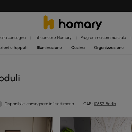
 alla consegna
Influencer x Homary
Programma commerciale
|
|
|
zioni e tappeti
Illuminazione
Cucina
Organizzazione
oduli
Disponibile: consegnato in 1 settimana
CAP :
10557-Berlin