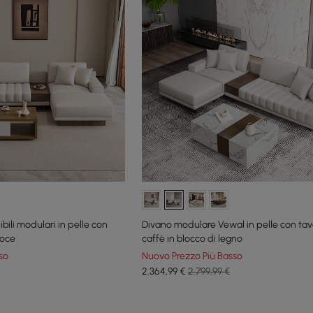
bili modulari in pelle con
Divano modulare Vewal in pelle con tav
noce
caffè in blocco di legno
so
Nuovo Prezzo Più Basso
2.364
,99
€
2.799,99 €