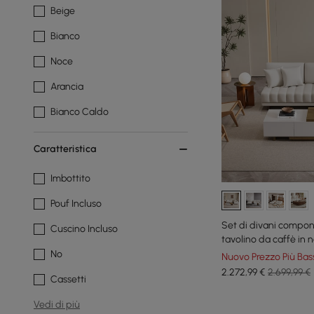
Beige
Bianco
Noce
Arancia
Bianco Caldo
Caratteristica
Imbottito
Pouf Incluso
Set di divani componi
Cuscino Incluso
tavolino da caffè in 
No
Nuovo Prezzo Più Bas
2.272
,99
€
2.699,99 €
Cassetti
Vedi di più