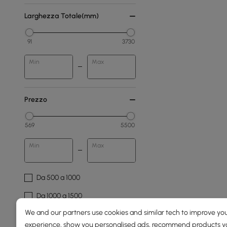
Larghezza Totale(mm)
91
3730
Min
Max
Prezzo
569
5500
Min
Max
Da 500 a 1000
Da 1000 a 1500
We and our partners use cookies and similar tech to improve you
1500 e versioni successive
experience, show you personalised ads, recommend products you