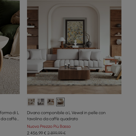
forma di L
Divano componibile a L Vewal in pelle con
o da caffè
tavolino da caffè quadrato
Nuovo Prezzo Più Basso
2.456
,99
€
2.899,99 €