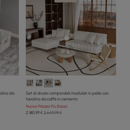
olino da
Set di divani componibili modulari in pelle con
tavolino da caffè in cemento
Nuovo Prezzo Più Basso
2.180
,99
€
2.649,99 €