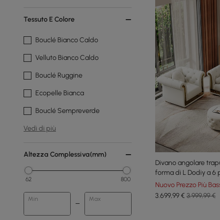
Tessuto E Colore
Bouclé Bianco Caldo
Velluto Bianco Caldo
Bouclé Ruggine
Ecopelle Bianca
Bouclé Sempreverde
Vedi di più
Altezza Complessiva(mm)
Divano angolare tra
forma di L Dodiy a 6 
62
800
Nuovo Prezzo Più Bas
3.699
,99
€
3.999,99 €
Min
Max