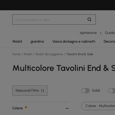
Ispirazione
Guida
|
Mobili
giardino
Vasca da bagno e rubinetti
Decora
Home
/
Mobili
/
Mobili da soggiorno
/
Tavolini End & Side
Multicolore Tavolini End & 
Nascondi Filtro
Saldi
Colore :
Multicolor
Colore