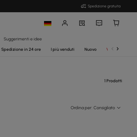
Spedizione gratuita
Suggerimenti e idee
Spedizione in 24 ore
I più venduti
Nuovo
Vendite
1 Prodotti
Ordina per:
Consigliato