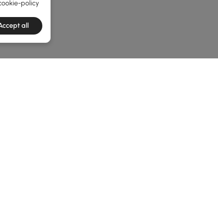
cookie-policy
Accept all
e latest 1 items