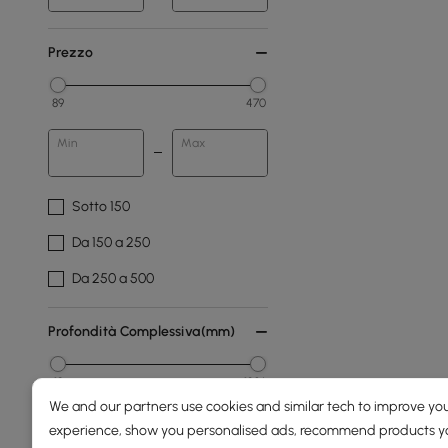
Prezzo
89
470
Min
Max
Sotto 150
Da 150 a 250
Da 250 a 500
Profondità Complessiva(mm)
19
1236
We and our partners use cookies and similar tech to improve you
Min
Max
experience, show you personalised ads, recommend products you