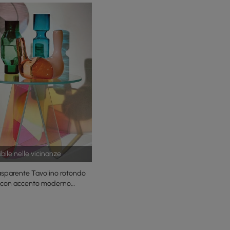
bile nelle vicinanze
trasparente Tavolino rotondo
o con accento moderno