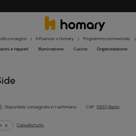
 alla consegna
Influencer x Homary
Programma commerciale
|
|
|
zioni e tappeti
Illuminazione
Cucina
Organizzazione
Side
Disponibile: consegnato in 1 settimana
CAP :
10557-Berlin
e
Cancella tutto