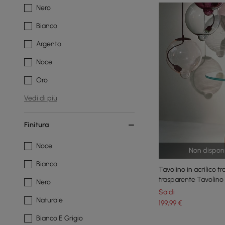
Nero
Bianco
Argento
Noce
Oro
Vedi di più
Finitura
Noce
Non disponi
Bianco
Tavolino in acrilico 
trasparente Tavolin
Nero
iridescente
Saldi
Naturale
199
,99
€
Bianco E Grigio