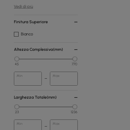
Vedi di più
Finitura Superiore
Bianco
Altezza Complessiva(mm)
45
770
Min
Max
Larghezza Totale(mm)
23
1236
Min
Max