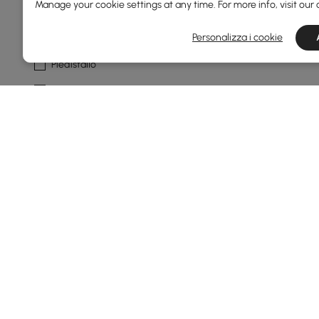
Manage your cookie settings at any time. For more info, visit our
Tipo Di Base
Personalizza i cookie
Piedistallo
Astratto
A Forma Di C
4 Gambe
No
Vedi di più
Caratteristica Della Tabella
N/a
Conservazione
Products in the current category have been updated to show th
Con Cassetti