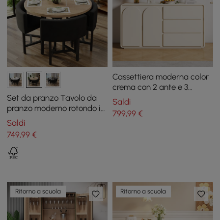
Cassettiera moderna color
crema con 2 ante e 3
cassetti, 150 cm
Set da pranzo Tavolo da
Saldi
pranzo moderno rotondo in
799
,99
€
legno naturale da 39,4
Saldi
pollici con 4 sedie grigie
749
,99
€
Ritorno a scuola
Ritorno a scuola