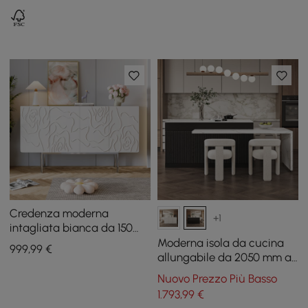
Credenza moderna
+1
intagliata bianca da 150
cm con 4 ante e ripiani
Moderna isola da cucina
999
,99
€
regolabili
allungabile da 2050 mm a
2680 mm con 4 sedie da
Nuovo Prezzo Più Basso
pranzo bianche
1.793
,99
€