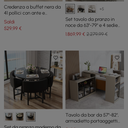
Credenza a buffet nera da
+5
41 pollici con ante e
cassetti, moderno mobile
Set tavolo da pranzo in
Saldi
da cucina con motivo
noce da 63"-79" e 4 sedie
529
,99
€
circolare
da pranzo
1.869
,99
€
2.279,99 €
Tavolo da bar da 57"-82",
armadietto portaoggetti
color kaki, girevole dietro il
Set da pranzo moderno da