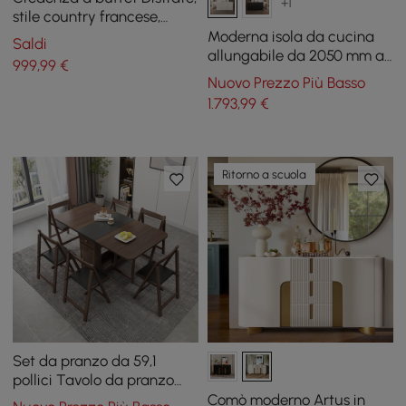
+1
stile country francese,
colore bianco anticato, con
Moderna isola da cucina
Saldi
3 cassetti e 2 ripiani
allungabile da 2050 mm a
999
,99
€
2680 mm con 4 sedie da
Nuovo Prezzo Più Basso
pranzo bianche
1.793
,99
€
Ritorno a scuola
Set da pranzo da 59,1
pollici Tavolo da pranzo
moderno rettangolare
Comò moderno Artus in