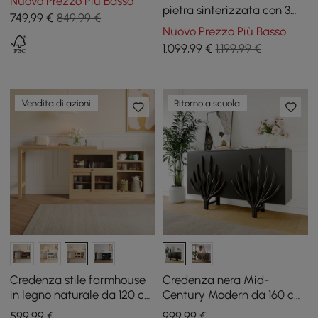
Nuovo Prezzo Più Basso
pieghevole in legno con 4
pietra sinterizzata con 3
749
,99
€
849,99 €
sedie
cassetti, 150 cm
Nuovo Prezzo Più Basso
1.099
,99
€
1.199,99 €
Vendita di azioni
Ritorno a scuola
Credenza stile farmhouse
Credenza nera Mid-
in legno naturale da 120 cm
Century Modern da 160 cm
con piano allungabile e
con design a ramo e 2 ante
599
,99
€
999
,99
€