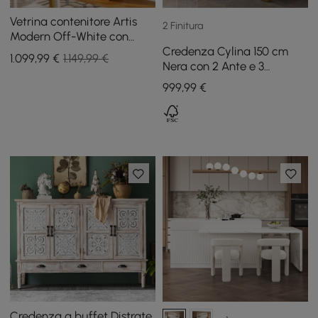
Vetrina contenitore Artis
2 Finitura
Modern Off-White con
Credenza Cylina 150 cm
ripiani, LED e pannello
1.099
,99
€
1.149,99 €
Nera con 2 Ante e 3
posteriore
Cassetti
999
,99
€
Credenza a buffet Distrate,