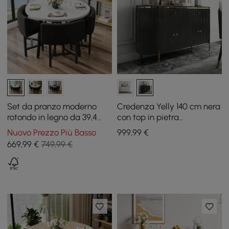
Set da pranzo moderno
Credenza Yelly 140 cm nera
rotondo in legno da 39,4
con top in pietra
pollici bianco con 4 sedie
sinterizzata, 4 ante e 2
Nuovo Prezzo Più Basso
999
,99
€
nere
cassetti
669
,99
€
749,99 €