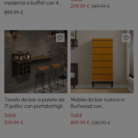
colazione, base a X in
moderna a buffet con 4
299
,99
€
349,99 €
legno massello
ante e 6 ripiani, finitura
899
,99
€
dorata, grande
Tavolo da bar a parete da
Mobile da bar rustico in
71 pollici con portabottiglie
Burlwood con
di vino Tavolo da pub in
portabottiglie e
Saldi
Saldi
ecopelle marrone
portabottiglie, mobile da
599
,99
€
899
,99
€
1.139,99 €
bar per la casa