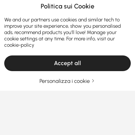
Politica sui Cookie
We and our partners use cookies and similar tech to
improve your site experience, show you personalised
ads, recommend products you'll love! Manage your
cookie settings at any time. For more info, visit our
cookie-policy
Accept all
Personalizza i cookie
Come la giusta configurazione della cucina
rende più facile la cucina e la cena di tutti i
giorni
Ti è mai capitato di entrare in cucina e sentire che
qualcosa non andava? Forse cucinare ti sembra