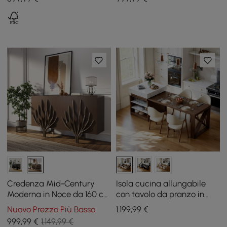
ante
Credenza Mid-Century
Isola cucina allungabile
Moderna in Noce da 160 cm
con tavolo da pranzo in
con Design a Ramo e 2
bianco e noce, per 4
Nuovo Prezzo Più Basso
1.199
,99
€
Ante
persone, 185 - 235 cm
999
,99
€
1.149,99 €