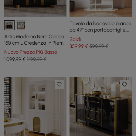
Tavolo da bar ovale bianco
da 47" con portabottiglie,
porta bicchieri e liquori, 2
Artis Moderno Nero Opaco
Saldi
cassetti
150 cm L Credenza in Pietra
359
,99
€
599,99 €
Sinterizzata 3 Cassetti
Nuovo Prezzo Più Basso
Tavolo Buffet da Cucina
1.099
,99
€
1.199,99 €