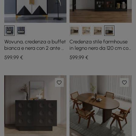
Wovuna, credenza a buffet
Credenza stile farmhouse
bianca e nera con 2 ante e
in legno nero da 120 cm con
3 ripiani, color oro, misura
piano allungabile e ante
599
,99
€
599
,99
€
piccola