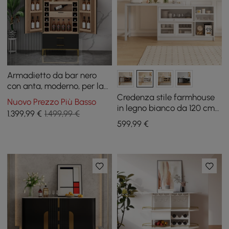
Armadietto da bar nero
con anta, moderno, per la
casa, con ripiano in vetro e
Credenza stile farmhouse
Nuovo Prezzo Più Basso
cassetti
in legno bianco da 120 cm
1.399
,99
€
1.499,99 €
con piano allungabile e
599
,99
€
ante