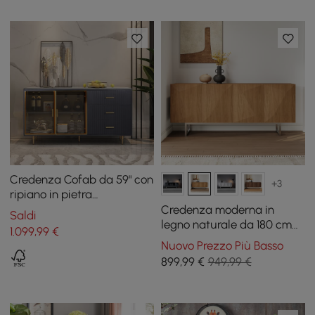
Credenza Cofab da 59" con
+3
ripiano in pietra
sinterizzata di lusso in
Credenza moderna in
Saldi
vetro temperato con ante
legno naturale da 180 cm
1.099
,99
€
in vetro temperato di
con ante e ripiani regolabili
Nuovo Prezzo Più Basso
grandi dimensioni
899
,99
€
949,99 €