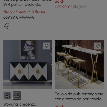
Saldi
divano, tavolo da pub
39,4 pollici, tavolo da
1.159
,99
€
1.219,99 €
pranzo rotondo in legno
Nuovo Prezzo Più Basso
nero con 4 sedie nere
669
,99
€
749,99 €
Tavolo da pub rettangolare
con altezza da bar, tavolo
da pranzo per angolo
Wovuna, credenza
Saldi