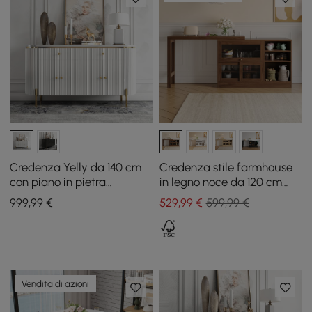
Credenza Yelly da 140 cm
Credenza stile farmhouse
con piano in pietra
in legno noce da 120 cm
sinterizzata bianca, 4 ante
con piano allungabile e
999
,99
€
529
,99
€
599,99 €
e 2 cassetti
ante
Vendita di azioni