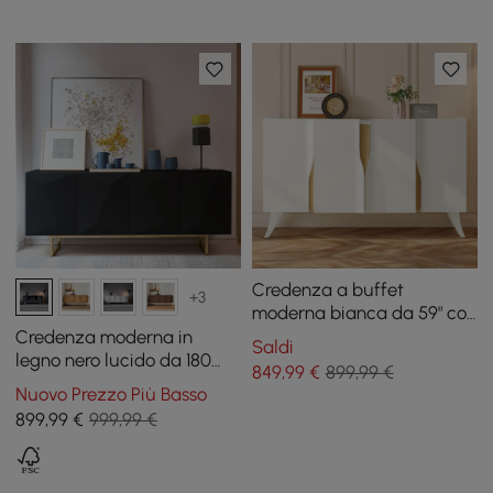
Credenza a buffet
+3
moderna bianca da 59" con
ante curve e ripiani
Credenza moderna in
Saldi
regolabili
legno nero lucido da 180
849
,99
€
899,99 €
cm con ante e ripiani
Nuovo Prezzo Più Basso
regolabili
899
,99
€
999,99 €