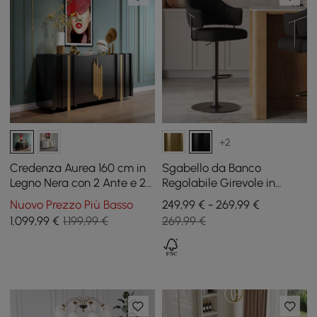
+2
Credenza Aurea 160 cm in
Sgabello da Banco
Legno Nera con 2 Ante e 2
Regolabile Girevole in
Ripiani
Bouclé Nero, Base Nera
Nuovo Prezzo Più Basso
249,99 € - 269,99 €
1.099
,99
€
1.199,99 €
269,99 €