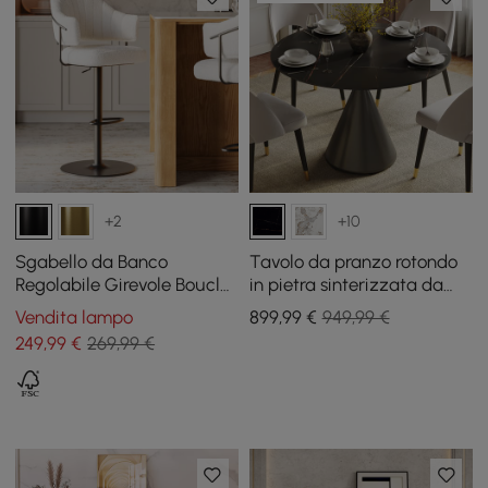
+2
+10
Sgabello da Banco
Tavolo da pranzo rotondo
Regolabile Girevole Bouclé
in pietra sinterizzata da
Bianco Caldo, Base Nera
1000 mm con base nera
Vendita lampo
899
,99
€
949,99 €
spazzolata per 2-4
249
,99
€
269,99 €
persone