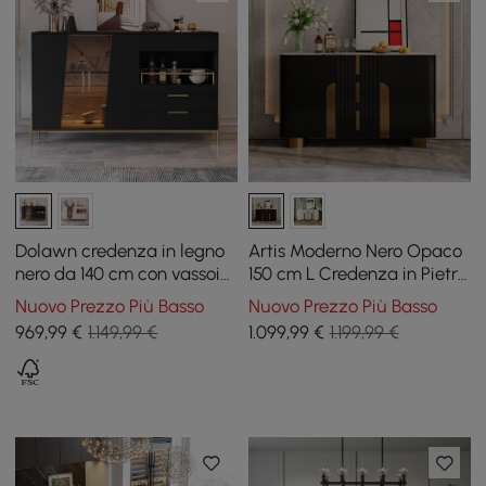
Dolawn credenza in legno
Artis Moderno Nero Opaco
nero da 140 cm con vassoio
150 cm L Credenza in Pietra
e portabottiglie
Sinterizzata 3 Cassetti
Nuovo Prezzo Più Basso
Nuovo Prezzo Più Basso
Tavolo Buffet da Cucina
969
,99
€
1.149,99 €
1.099
,99
€
1.199,99 €