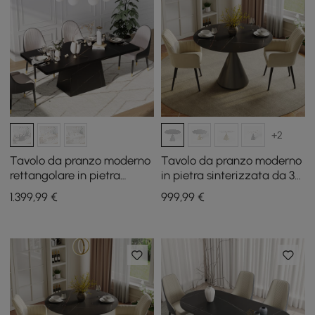
+2
Tavolo da pranzo moderno
Tavolo da pranzo moderno
rettangolare in pietra
in pietra sinterizzata da 39"
sinterizzata opaca da 79",
con 2 sedie
1.399
,99
€
999
,99
€
Interno/Esterno, 6 posti