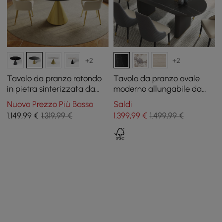
+2
+2
Tavolo da pranzo rotondo
Tavolo da pranzo ovale
in pietra sinterizzata da
moderno allungabile da
1000 mm con base in oro
79"-95" in pietra
Nuovo Prezzo Più Basso
Saldi
spazzolato per 2 persone
sinterizzata nera opaca, 6-
1.149
,99
€
1.319,99 €
1.399
,99
€
1.499,99 €
10 posti