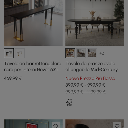
+2
Tavolo da bar rettangolare
Tavolo da pranzo ovale
nero per interni Hover 63" in
allungabile Mid-Century
acciaio inossidabile in oro
da 79 «-94" nero per 6-10
469
,99
€
Nuovo Prezzo Più Basso
persone
899,99 € - 999,99 €
999,99 € - 1.199,99 €