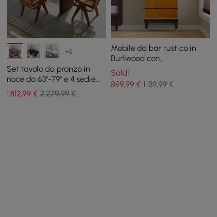
Mobile da bar rustico in
+5
Burlwood con
portabottiglie e
Set tavolo da pranzo in
Saldi
portabottiglie, mobile da
noce da 63"-79" e 4 sedie
899
,99
€
1.139,99 €
bar per la casa
da pranzo
1.812
,99
€
2.279,99 €