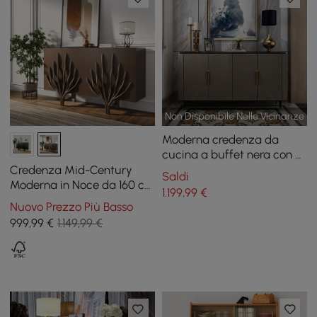
Non Disponibile Nelle Vicinanze
Moderna credenza da
cucina a buffet nera con 4
ante in oro
Credenza Mid-Century
Saldi
Moderna in Noce da 160 cm
1.199
,99
€
con Design a Ramo e 2
Nuovo Prezzo Più Basso
Ante
999
,99
€
1.149,99 €