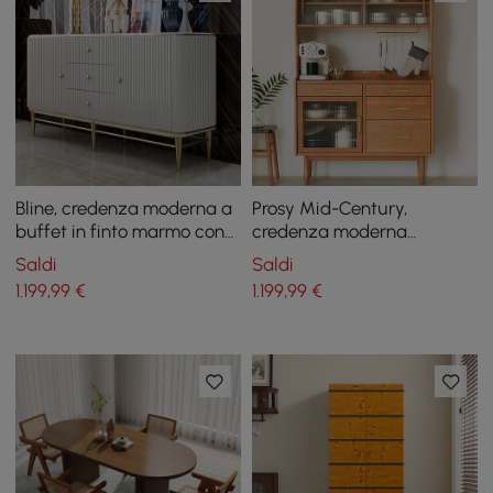
Bline, credenza moderna a
Prosy Mid-Century,
buffet in finto marmo con
credenza moderna
ante, ripiani e cassetti di
naturale con 3 ante, 3
Saldi
Saldi
grandi dimensioni
ripiani e 4 cassetti, grande
1.199
,99
€
1.199
,99
€