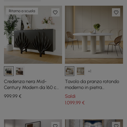
Ritorno a scuola
+1
Credenza nera Mid-
Tavolo da pranzo rotondo
Century Modern da 160 cm
moderno in pietra
con design a ramo e 2 ante
sinterizzata da 63 pollici
999
,99
€
Saldi
per 6-8 persone
1.099
,99
€