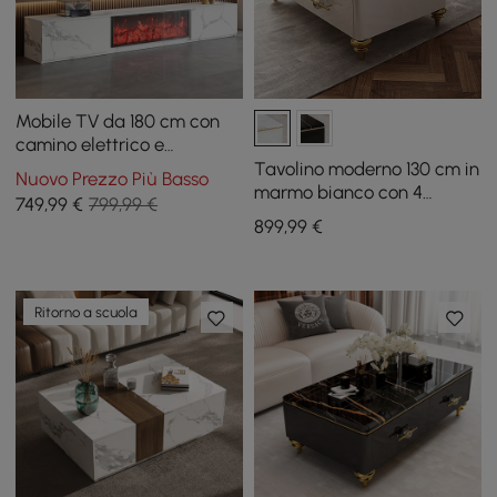
Mobile TV da 180 cm con
camino elettrico e
impiallacciatura effetto
Tavolino moderno 130 cm in
Nuovo Prezzo Più Basso
marmo con 2 cassetti
marmo bianco con 4
749
,99
€
799,99 €
cassetti
899
,99
€
Ritorno a scuola