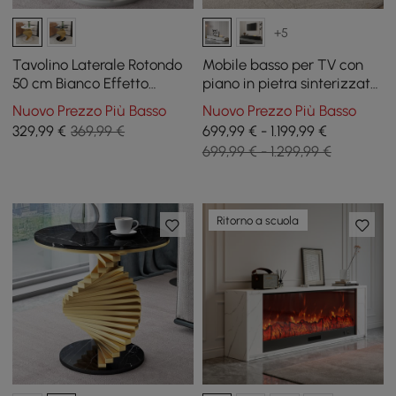
+5
Tavolino Laterale Rotondo
Mobile basso per TV con
50 cm Bianco Effetto
piano in pietra sinterizzata,
Marmo con Base a Spirale
caminetto elettrico,
Nuovo Prezzo Più Basso
Nuovo Prezzo Più Basso
Dorata
umidificazione e 2 cassetti,
329
,99
€
369,99 €
699,99 € - 1.199,99 €
220 cm
699,99 € - 1.299,99 €
Ritorno a scuola