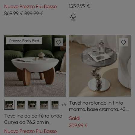
in marmo e cassetti
2 cassetti
1.299
,99
€
Nuovo Prezzo Più Basso
869
,99
€
899,99 €
Prezzo Early Bird
Tavolino rotondo in finto
+5
marmo, base cromata, 43,7
cm, colore argento
Tavolino da caffè rotondo
Saldi
Curva da 76,2 cm in
309
,99
€
cemento noce con gambe
Nuovo Prezzo Più Basso
in legno