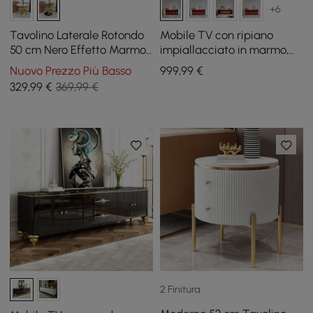
+6
Tavolino Laterale Rotondo
Mobile TV con ripiano
50 cm Nero Effetto Marmo
impiallacciato in marmo,
con Base a Spirale Dorata
caminetto elettrico e
Nuovo Prezzo Più Basso
999
,99
€
funzione telecomando, 180
329
,99
€
369,99 €
cm
2 Finitura