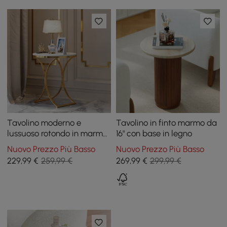
Tavolino moderno e
Tavolino in finto marmo da
lussuoso rotondo in marmo
16" con base in legno
bianco con base a X in oro
Nuovo Prezzo Più Basso
Nuovo Prezzo Più Basso
229
,99
€
259,99 €
269
,99
€
299,99 €