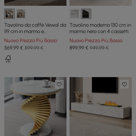
Tavolino da caffè Vewal da
Tavolino moderno 130 cm in
119 cm in marmo e
marmo nero con 4 cassetti
impiallacciatura di noce
Nuovo Prezzo Più Basso
Nuovo Prezzo Più Basso
con 2 cassetti
569
,99
€
599,99 €
899
,99
€
949,99 €