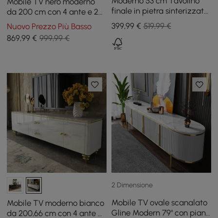
Moderno 53 cm Tavolino
Mobile TV nero moderno
finale in pietra sinterizzata
da 200 cm con 4 ante e 2
scanalata bianca e oro con
cassetti
399
,99
€
519,99 €
Nuovo Prezzo Più Basso
2 cassetti
869
,99
€
999,99 €
2 Dimensione
Mobile TV ovale scanalato
Mobile TV moderno bianco
Gline Modern 79" con piano
da 200,66 cm con 4 ante e