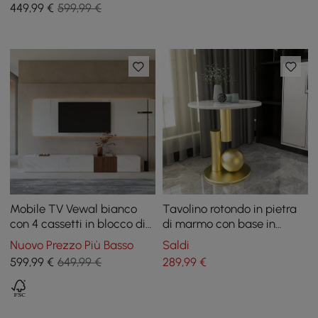
449
,99
€
599,99 €
Mobile TV Vewal bianco
Tavolino rotondo in pietra
con 4 cassetti in blocco di
di marmo con base in
legno, marmo e
metallo astratto Tavolino
Nuovo Prezzo Più Basso
Saldi
impiallacciatura di noce
moderno bianco
599
,99
€
649,99 €
289
,99
€