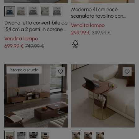
Moderno 41 cm noce
scanalato tavolino con
contenitore
Divano letto convertibile da
Vendita lampo
154 cm a 2 posti in cotone e
299
,99
€
349,99 €
lino con contenitore
Vendita lampo
699
,99
€
749,99 €
Ritorno a scuola