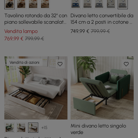
Tavolino rotondo da 32" con
Divano letto convertibile da
piano sollevabile scanalato
154 cm a 2 posti in cotone e
e 2 cassetti
lino con contenitore
Vendita lampo
749
,99
€
799,99 €
769
,99
€
799,99 €
Vendita di azioni
Mini divano letto singolo
+15
verde