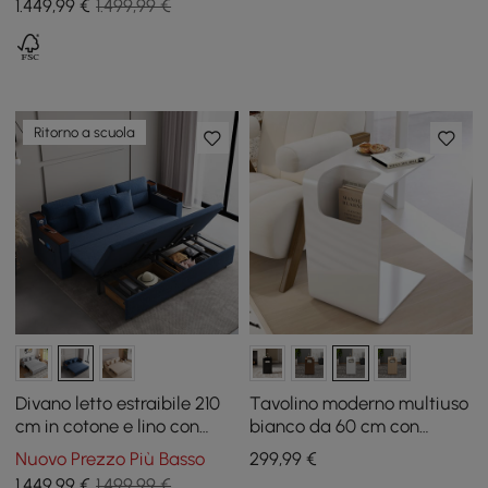
1.449
,99
€
1.499,99 €
Ritorno a scuola
Divano letto estraibile 210
Tavolino moderno multiuso
cm in cotone e lino con
bianco da 60 cm con
contenitore
portariviste
Nuovo Prezzo Più Basso
299
,99
€
1.449
,99
€
1.499,99 €