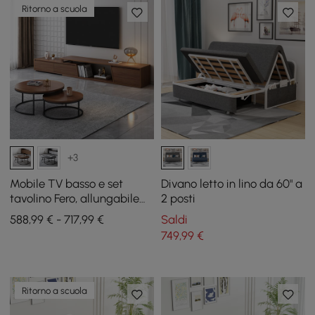
Ritorno a scuola
+3
Mobile TV basso e set
Divano letto in lino da 60" a
tavolino Fero, allungabile
2 posti
da 180 cm a 240 cm
588,99 € - 717,99 €
Saldi
749
,99
€
Ritorno a scuola