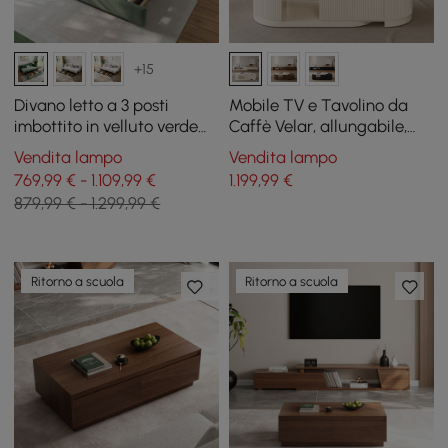
+15
Divano letto a 3 posti
Mobile TV e Tavolino da
imbottito in velluto verde
Caffè Velar, allungabile,
con contenitore e cuscini,
180 cm
Vendita lampo
Vendita lampo
200 cm
769,99 € - 1.109,99 €
1.199
,99
€
879,99 € - 1.299,99 €
Ritorno a scuola
Ritorno a scuola