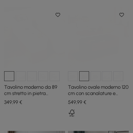
Tavolino moderno da 89
Tavolino ovale moderno 120
cm stretto in pietra
cm con scanalature e
sinterizzata con USB e
piano sollevabile, naturale
349
,99
€
549
,99
€
contenitore