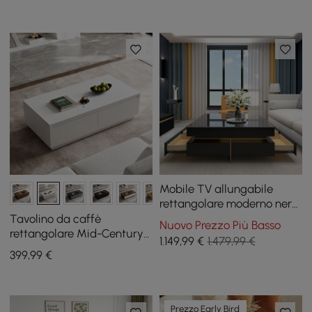
Mobile TV allungabile
rettangolare moderno nero
lucido e tavolino da caffè
Tavolino da caffè
Nuovo Prezzo Più Basso
quadrato con cassetti
rettangolare Mid-Century
1.149
,99
€
1.479,99 €
Fero 120 cm in bianco con 4
399
,99
€
cassetti
Prezzo Early Bird