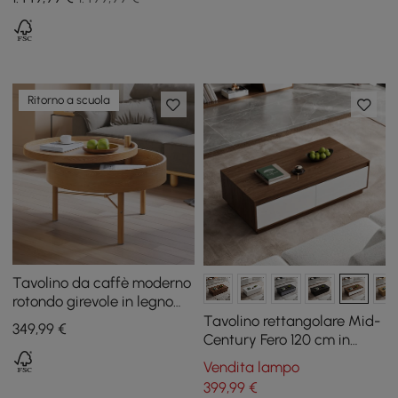
Ritorno a scuola
Tavolino da caffè moderno
rotondo girevole in legno
con spazio di archiviazione
Tavolino rettangolare Mid-
349
,99
€
e gambe in metallo
Century Fero 120 cm in
naturale
bianco e noce con 4
Vendita lampo
cassetti
399
,99
€