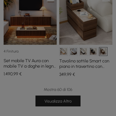
4 Finitura
Set mobile TV Aura con
Tavolino sottile Smart con
mobile TV a doghe in legno
piano in travertino con
di frassino e tavolino da
ripiano in pietra di
1.490
,99
€
349
,99
€
caffè con piano in pietra
travertino
sinterizzata
Mostra 60 di 106
Visualizza Altro