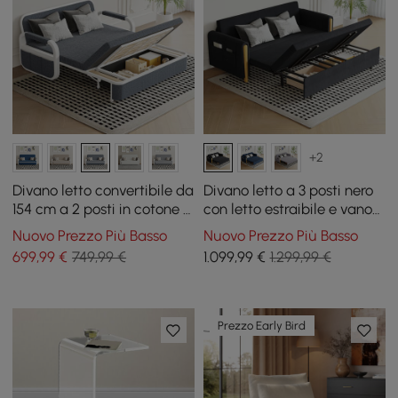
+2
Divano letto convertibile da
Divano letto a 3 posti nero
154 cm a 2 posti in cotone e
con letto estraibile e vano
lino con contenitore
portaoggetti
Nuovo Prezzo Più Basso
Nuovo Prezzo Più Basso
699
,99
€
749,99 €
1.099
,99
€
1.299,99 €
Prezzo Early Bird