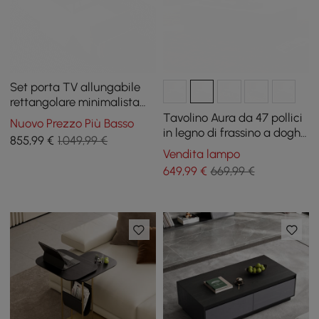
Set porta TV allungabile
rettangolare minimalista
bianco e noce e tavolino da
Tavolino Aura da 47 pollici
Nuovo Prezzo Più Basso
caffè con piano rialzato
in legno di frassino a doghe
855
,99
€
1.049,99 €
con piano in pietra
Vendita lampo
sinterizzata
649
,99
€
669,99 €