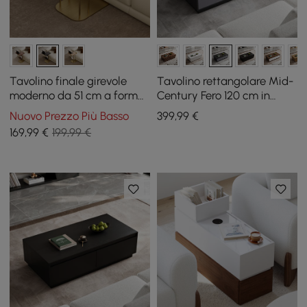
Tavolino finale girevole
Tavolino rettangolare Mid-
moderno da 51 cm a forma
Century Fero 120 cm in
di C in nero e oro con
grigio con 4 cassetti
Nuovo Prezzo Più Basso
399
,99
€
portariviste
169
,99
€
199,99 €