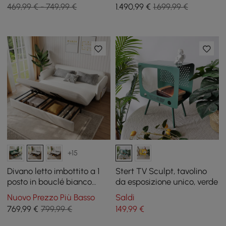
Contenitore
469,99 € - 749,99 €
1.490
,99
€
1.699,99 €
+15
Divano letto imbottito a 1
Stert TV Sculpt, tavolino
posto in bouclé bianco
da esposizione unico, verde
caldo con contenitore e
Nuovo Prezzo Più Basso
Saldi
cuscini, 136 cm
769
,99
€
799,99 €
149
,99
€