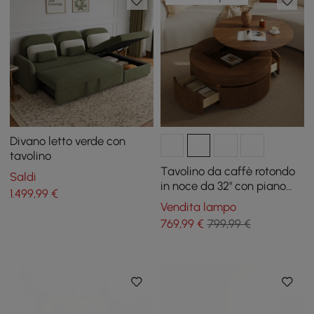
Divano letto verde con
tavolino
Tavolino da caffè rotondo
Saldi
in noce da 32" con piano
1.499
,99
€
sollevabile scanalato e 2
Vendita lampo
cassetti
769
,99
€
799,99 €