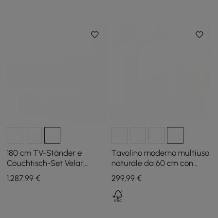
180 cm TV-Ständer e
Tavolino moderno multiuso
Couchtisch-Set Velar,
naturale da 60 cm con
ausziehbar
portariviste
1.287
,99
€
299
,99
€