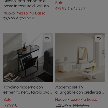
Divano letto imbottito a 1
Saldi
posto in tessuto di velluto a
439
,99
€
649,99 €
coste bianco con
Nuovo Prezzo Più Basso
contenitore e cuscini, 136
769
,99
€
799,99 €
cm
Tavolino moderno con
Moderno set TV
estremità nera, tavolo ovale
allungabile con credenza e
con accento in metallo,
tavolino da caffè astratto
Saldi
Nuovo Prezzo Più Basso
portariviste, tavolino da
179
,99
€
1.223
,99
€
1.469,99 €
divano