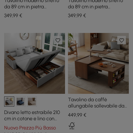
Tavolino moderno stretto
Tavolino moderno stretto
da 89 cm in pietra
da 89 cm in pietra
sinterizzata con USB e
sinterizzata con USB e
349
,99
€
349
,99
€
contenitore
contenitore
Tavolino da caffè
allungabile sollevabile da
49,2 pollici con cassetti e
Divano letto estraibile 210
449
,99
€
tavolo multifunzione
cm in cotone e lino con
portaoggetti
contenitore
Nuovo Prezzo Più Basso