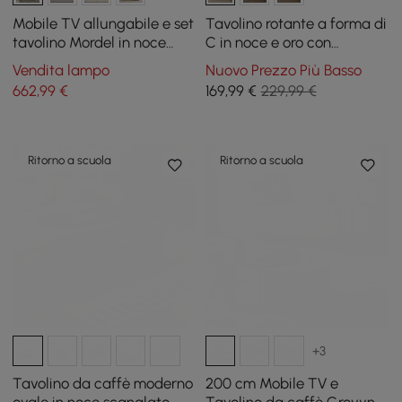
Mobile TV allungabile e set
Tavolino rotante a forma di
tavolino Mordel in noce
C in noce e oro con
lucido
contenitore
Vendita lampo
Nuovo Prezzo Più Basso
662
,99
€
169
,99
€
229,99 €
Ritorno a scuola
Ritorno a scuola
+3
Tavolino da caffè moderno
200 cm Mobile TV e