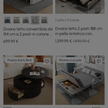
1 Letto | 4 Colore
Divano letto 2 posti 188 cm
Divano letto convertibile da
in pelle sintetica con
154 cm a 2 posti in cotone e
contenitore e tasche
lino con contenitore
1.299
,99
€
1.499,99 €
699
,99
€
laterali
Prezzo Early Bird
Ritorno a scuola