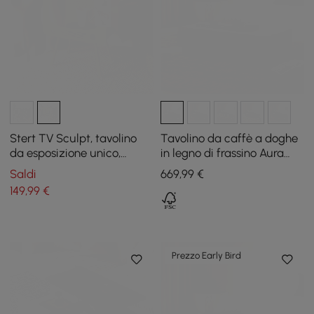
Stert TV Sculpt, tavolino
Tavolino da caffè a doghe
da esposizione unico,
in legno di frassino Aura
colore: giallo
1200 mm con piano in
Saldi
669
,99
€
pietra sinterizzata
149
,99
€
Prezzo Early Bird