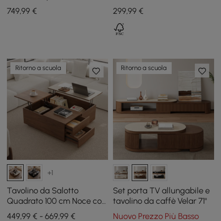
lino con contenitore
portariviste
749
,99
€
299
,99
€
Ritorno a scuola
Ritorno a scuola
+1
Tavolino da Salotto
Set porta TV allungabile e
Quadrato 100 cm Noce con
tavolino da caffè Velar 71"
Piano Sollevabile e
449,99 € - 669,99 €
Nuovo Prezzo Più Basso