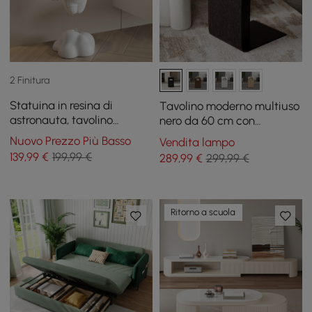
2 Finitura
Statuina in resina di
Tavolino moderno multiuso
astronauta, tavolino
nero da 60 cm con
galleggiante dorato con
portariviste
Nuovo Prezzo Più Basso
Vendita lampo
contenitore
139
,99
€
199,99 €
289
,99
€
299,99 €
Ritorno a scuola