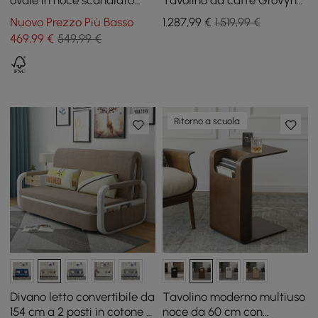
ovale in noce scanalato
Tavolino da caffè Grovyn
regolabile in altezza, 120
con funzione a nido d'ape
Nuovo Prezzo Più Basso
1.287
,99
€
1.519,99 €
cm
469
,99
€
549,99 €
Ritorno a scuola
Divano letto convertibile da
Tavolino moderno multiuso
154 cm a 2 posti in cotone e
noce da 60 cm con