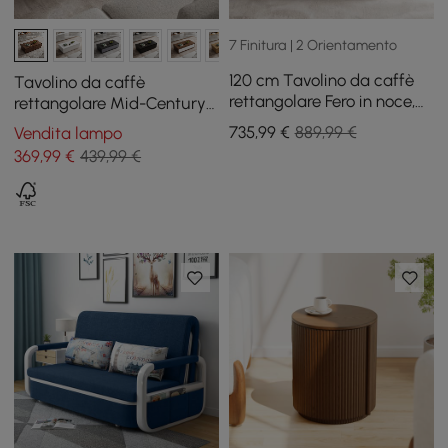
7 Finitura | 2 Orientamento
120 cm Tavolino da caffè
Tavolino da caffè
rettangolare Fero in noce,
rettangolare Mid-Century
mobile TV allungabile in
Fero 120 cm in noce con 4
735
,99
€
889,99 €
Vendita lampo
noce con 3 cassetti
cassetti
369
,99
€
439,99 €