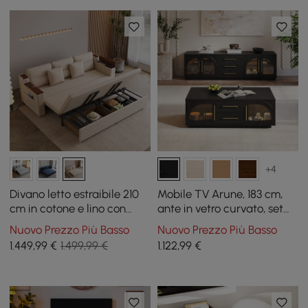
+4
Divano letto estraibile 210
Mobile TV Arune, 183 cm,
cm in cotone e lino con
ante in vetro curvato, set
contenitore
tavolino da caffè con
Nuovo Prezzo Più Basso
Nuovo Prezzo Più Basso
contenitore e LED
1.449
,99
€
1.499,99 €
1.122
,99
€