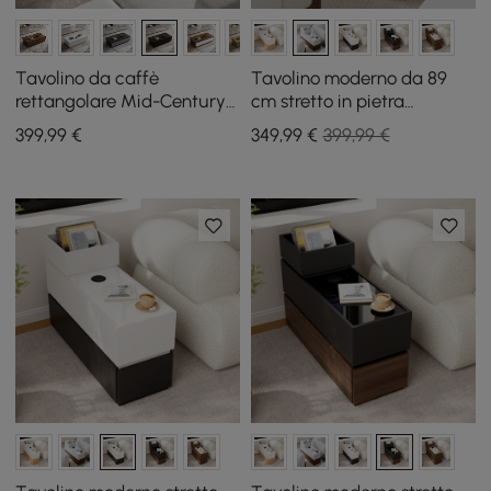
Tavolino da caffè
Tavolino moderno da 89
rettangolare Mid-Century
cm stretto in pietra
Fero 120 cm nero con 4
sinterizzata con USB e
399
,99
€
349
,99
€
399,99 €
cassetti
contenitore