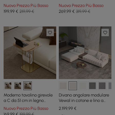
vassoio
noce
Nuovo Prezzo Più Basso
Nuovo Prezzo Più Basso
199
,99
€
219,99 €
269
,99
€
319,99 €
Moderno tavolino girevole
Divano angolare modulare
a C da 51 cm in legno
Vewal in cotone e lino a
naturale e oro con
forma di L, 320 cm, con
Nuovo Prezzo Più Basso
2.199
,99
€
portariviste
chaise longue e pouf
169
,99
€
199,99 €