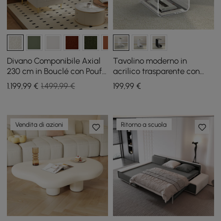
Divano Componibile Axial
Tavolino moderno in
230 cm in Bouclé con Pouf
acrilico trasparente con
e Gambe Dorate
tavolino portaoggetti a
1.199
,99
€
1.499,99 €
199
,99
€
forma di C
Vendita di azioni
Ritorno a scuola