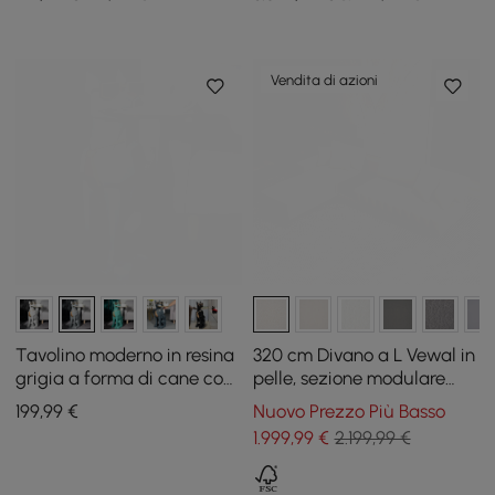
cuscini
Vendita di azioni
Tavolino moderno in resina
320 cm Divano a L Vewal in
grigia a forma di cane con
pelle, sezione modulare
vassoio e portafazzoletti
con chaise longue e pouf
199
,99
€
Nuovo Prezzo Più Basso
1.999
,99
€
2.199,99 €