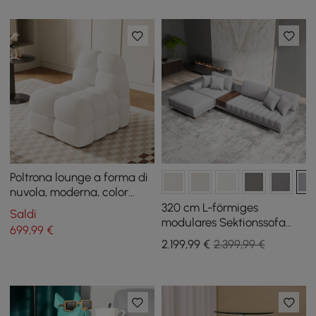
Poltrona lounge a forma di
nuvola, moderna, color
crema, color crema, con
320 cm L-förmiges
Saldi
morbido cuscino
modulares Sektionssofa
699
,99
€
Vewal aus Performance-
2.199
,99
€
2.399,99 €
Leder mit Chaiselongue
und Ottomane