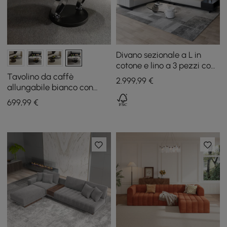
Divano sezionale a L in
cotone e lino a 3 pezzi con
vano portaoggetti laterale
Tavolino da caffè
2.999
,99
€
aperto
allungabile bianco con
piedistallo in metallo a
699
,99
€
forma di anello