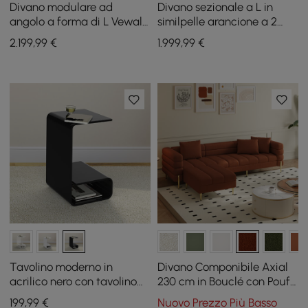
Divano modulare ad
Divano sezionale a L in
angolo a forma di L Vewal
similpelle arancione a 2
da 320 cm in bouclé con
pezzi
2.199
,99
€
1.999
,99
€
chaise longue e pouf
Tavolino moderno in
Divano Componibile Axial
acrilico nero con tavolino
230 cm in Bouclé con Pouf
portaoggetti a forma di C
e Gambe Dorate
199
,99
€
Nuovo Prezzo Più Basso