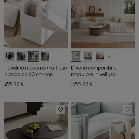
+1
Tavolino moderno multiuso
Divano componibile
bianco da 60 cm con
modulare in velluto
portariviste
trapuntato a canali da 302
299
,99
€
1.999
,99
€
cm 4 pezzi