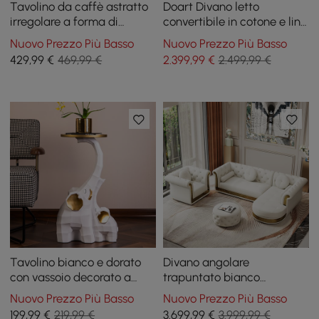
Tavolino da caffè astratto
Doart Divano letto
irregolare a forma di
convertibile in cotone e lino
nuvola da 39"
108,3 pollici modulare ad
Nuovo Prezzo Più Basso
Nuovo Prezzo Più Basso
angolo a forma di L a 4
429
,99
€
469,99 €
2.399
,99
€
2.499,99 €
posti
Tavolino bianco e dorato
Divano angolare
con vassoio decorato a
trapuntato bianco
forma di elefante
moderno a forma di L
Nuovo Prezzo Più Basso
Nuovo Prezzo Più Basso
Dodiy a 6 posti con pouf e
199
,99
€
219,99 €
3.699
,99
€
3.999,99 €