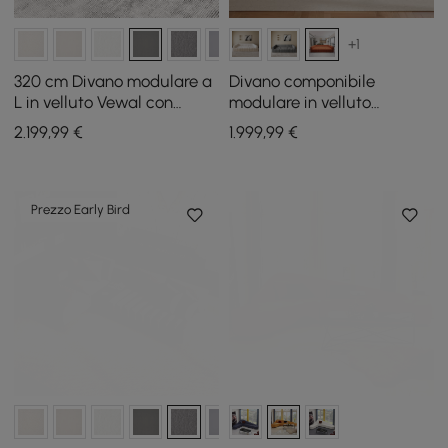
+1
320 cm Divano modulare a
Divano componibile
L in velluto Vewal con
modulare in velluto
chaise longue e pouf
trapuntato a canali da 302
2.199
,99
€
1.999
,99
€
cm 4 pezzi
Prezzo Early Bird