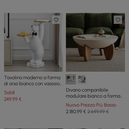
Tavolino moderno a forma
di orso bianco con vassoio
a più livelli in resina dorata
Divano componibile
Saldi
modulare bianco a forma
249
,99
€
di L da 126 pollici con
Nuovo Prezzo Più Basso
contenitore e tavolino da
2.180
,99
€
2.649,99 €
caffè in cemento