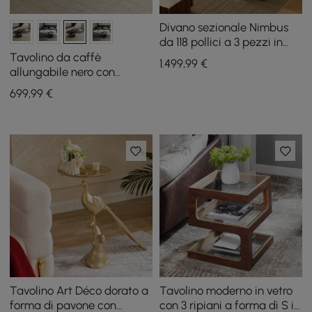
Divano sezionale Nimbus
da 118 pollici a 3 pezzi in
velluto trapuntato con
Tavolino da caffè
1.499
,99
€
chaise longue
allungabile nero con
piedistallo in metallo a
699
,99
€
forma di anello
Tavolino Art Déco dorato a
Tavolino moderno in vetro
forma di pavone con
con 3 ripiani a forma di S in