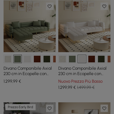
Divano Componibile Axial
Divano Componibile Axial
230 cm in Ecopelle con
230 cm in Ecopelle con
Pouf e Gambe Dorate
Pouf e Gambe Dorate
1.299
,99
€
Nuovo Prezzo Più Basso
1.299
,99
€
1.499,99 €
Prezzo Early Bird