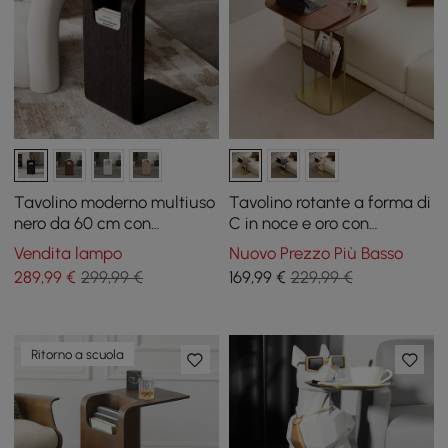
Tavolino moderno multiuso
Tavolino rotante a forma di
nero da 60 cm con
C in noce e oro con
portariviste
contenitore
Vendita lampo
Nuovo Prezzo Più Basso
289
,99
€
299,99 €
169
,99
€
229,99 €
Ritorno a scuola