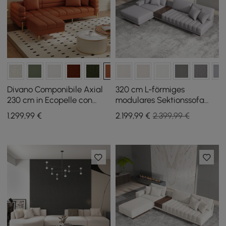
Divano Componibile Axial
320 cm L-förmiges
230 cm in Ecopelle con
modulares Sektionssofa
Pouf e Gambe Dorate
Vewal aus Baumwolle und
1.299
,99
€
2.199
,99
€
2.399,99 €
Leinen mit Chaiselongue
und Ottoman