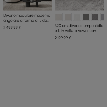
Divano modulare moderno
angolare a forma di L da
146,9 pollici in beige con
320 cm divano componibile
2.499
,99
€
cuscini e gambe nere
a L in velluto Vewal con
chaise longue e ottomana
2.199
,99
€