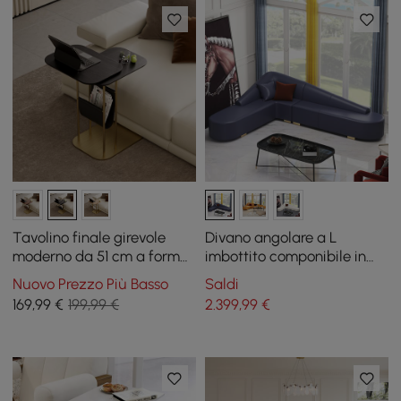
Tavolino finale girevole
Divano angolare a L
moderno da 51 cm a forma
imbottito componibile in
di C in nero e oro con
ecopelle blu moderno
Nuovo Prezzo Più Basso
Saldi
portariviste
169
,99
€
199,99 €
2.399
,99
€