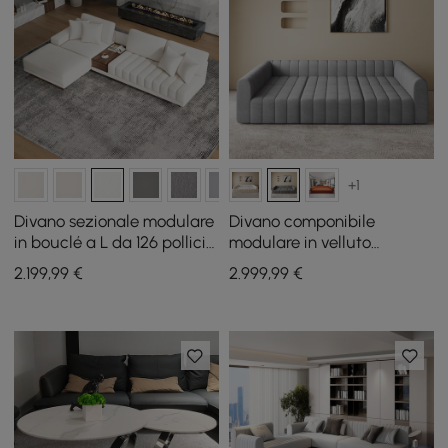
+1
Divano sezionale modulare
Divano componibile
in bouclé a L da 126 pollici
modulare in velluto
Vewal con chaise longue e
trapuntato a canali da 302
2.199
,99
€
2.999
,99
€
pouf
cm 6 pezzi