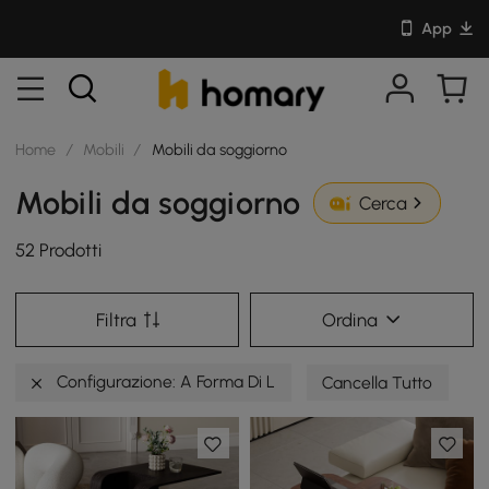
App
Home
/
Mobili
/
Mobili da soggiorno
Mobili da soggiorno
Cerca
52 Prodotti
Filtra
Ordina
Configurazione: A Forma Di L
Cancella Tutto