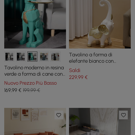
Tavolino a forma di
elefante bianco con
finitura dorata, tavolino
Tavolino moderno in resina
Saldi
moderno con piano in vetro
verde a forma di cane con
229
,99
€
trasparente
vassoio e portafazzoletti
Nuovo Prezzo Più Basso
169
,99
€
199,99 €