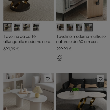
Tavolino da caffè
Tavolino moderno multiuso
allungabile moderno nero
naturale da 60 cm con
con piedistallo in metallo a
portariviste
699
,99
€
299
,99
€
forma di anello