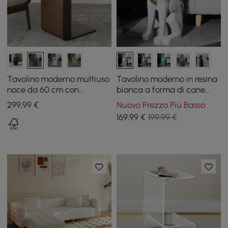
Tavolino moderno multiuso
Tavolino moderno in resina
noce da 60 cm con
bianca a forma di cane
portariviste
con vassoio e scatola per
299
,99
€
Nuovo Prezzo Più Basso
fazzoletti
169
,99
€
199,99 €