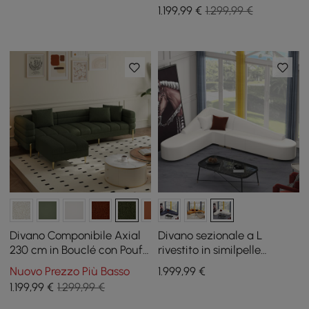
1.199
,99
€
1.299,99 €
Divano Componibile Axial
Divano sezionale a L
230 cm in Bouclé con Pouf
rivestito in similpelle
e Gambe Dorate
bianca da 2 pezzi
Nuovo Prezzo Più Basso
1.999
,99
€
1.199
,99
€
1.299,99 €