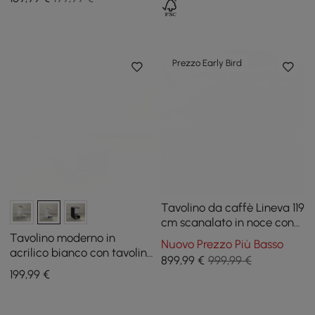
Prezzo Early Bird
Tavolino da caffè Lineva 119
cm scanalato in noce con
piano sollevabile e 2
Tavolino moderno in
Nuovo Prezzo Più Basso
cassetti
acrilico bianco con tavolino
899
,99
€
999,99 €
a forma di C
199
,99
€