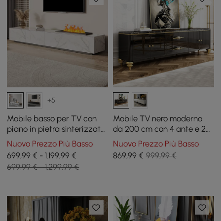
+5
Mobile basso per TV con
Mobile TV nero moderno
piano in pietra sinterizzata,
da 200 cm con 4 ante e 2
caminetto elettrico,
cassetti
Nuovo Prezzo Più Basso
Nuovo Prezzo Più Basso
umidificazione e 2 cassetti,
699,99 € - 1.199,99 €
869
,99
€
999,99 €
220 cm
699,99 € - 1.299,99 €