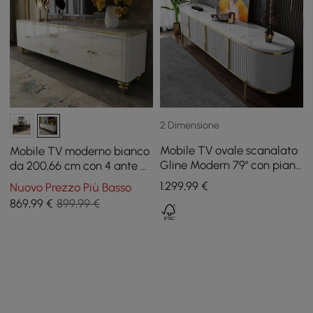
2 Dimensione
Mobile TV ovale scanalato
Mobile TV moderno bianco
Gline Modern 79" con piano
da 200,66 cm con 4 ante e
in marmo e cassetti
2 cassetti
1.299
,99
€
Nuovo Prezzo Più Basso
869
,99
€
899,99 €