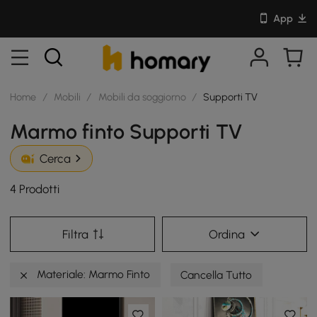
App
Home
/
Mobili
/
Mobili da soggiorno
/
Supporti TV
Marmo finto Supporti TV
Cerca
4 Prodotti
Filtra
Ordina
Materiale: Marmo Finto
Cancella Tutto