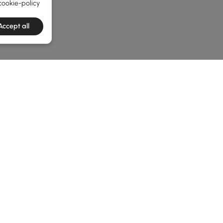
cookie-policy
Accept all
he latest 4 items