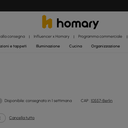
 alla consegna
Influencer x Homary
Programma commerciale
|
|
|
zioni e tappeti
Illuminazione
Cucina
Organizzazione
Disponibile: consegnato in 1 settimana
CAP :
10557-Berlin
Cancella tutto