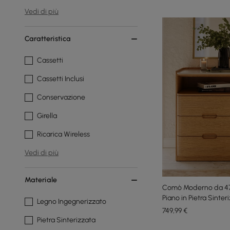
Vedi di più
Caratteristica
Cassetti
Cassetti Inclusi
Conservazione
Girella
Ricarica Wireless
Vedi di più
Materiale
Comò Moderno da 47" 
Piano in Pietra Sinter
Legno Ingegnerizzato
749
,99
€
Pietra Sinterizzata