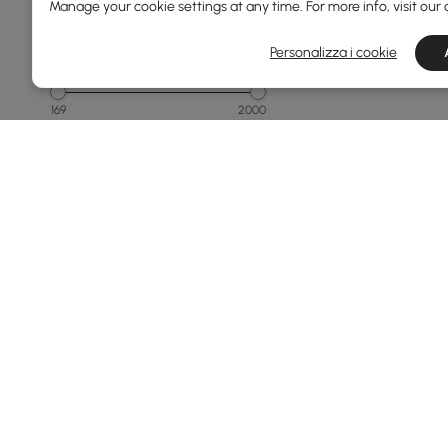
Manage your cookie settings at any time. For more info, visit our
Personalizza i cookie
Prezzo
169
2000
Min
Max
Da 150 a 250
Da 250 a 500
Da 500 a 1000
Da 1000 a 1500
1500 e versioni successive
Vedi di più
Products in the current category have been updated to show t
Larghezza Totale(mm)