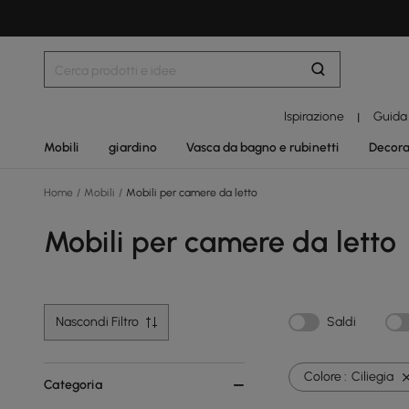
Ispirazione
Guida
|
Mobili
giardino
Vasca da bagno e rubinetti
Decora
Home
/
Mobili
/
Mobili per camere da letto
Mobili per camere da letto
Nascondi Filtro
Saldi
Colore :
Ciliegia
Categoria