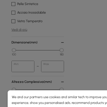
Pelle Sintetica
Acciaio Inossidabile
Vetro Temperato
Vedi di più
Dimensione(mm)
100
183
Min
Max
Altezza Complessiva(mm)
0
2000
We and our partners use cookies and similar tech to improve you
experience, show you personalised ads, recommend products you
Min
Max