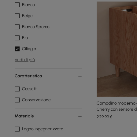
Bianco
Beige
Bianco Sporco
Blu
Ciliegia
Vedi di più
Caratteristica
Cassetti
Conservazione
Comodino moderno e
Cherry con sensore d
Materiale
229
,99
€
Legno Ingegnerizzato