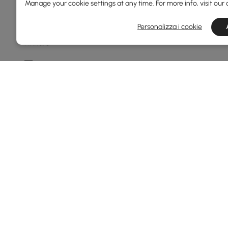
Manage your cookie settings at any time. For more info, visit our
Min
Max
Personalizza i cookie
Finitura
Nero
Bianco Caldo
Noce
Bianco
Grigio Chiaro
Vedi di più
Finitura Delle Gambe
Naturale
Products in the current category have been updated to show t
Nero