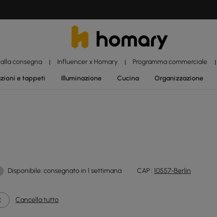
 alla consegna
Influencer x Homary
Programma commerciale
|
|
|
zioni e tappeti
Illuminazione
Cucina
Organizzazione
Disponibile: consegnato in 1 settimana
CAP :
10557-Berlin
Cancella tutto