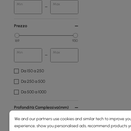
Min
Max
Prezzo
169
930
Min
Max
Da 150 a 250
Da 250 a 500
Da 500 a 1000
Profondità Complessiva(mm)
We and our partners use cookies and similar tech to improve you
0
800
experience, show you personalised ads, recommend products you