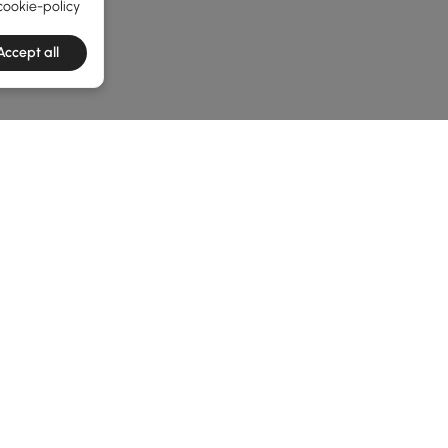
cookie-policy
Accept all
he latest 3 items