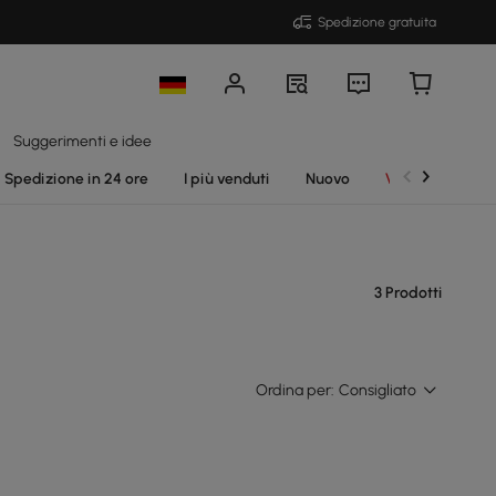
Spedizione gratuita
Suggerimenti e idee
Spedizione in 24 ore
I più venduti
Nuovo
Vendite
3 Prodotti
Ordina per:
Consigliato