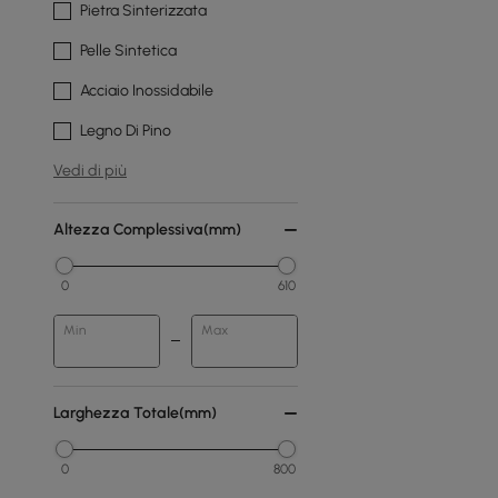
Pietra Sinterizzata
Pelle Sintetica
Acciaio Inossidabile
Legno Di Pino
Vedi di più
Altezza Complessiva(mm)
0
610
Min
Max
Larghezza Totale(mm)
0
800