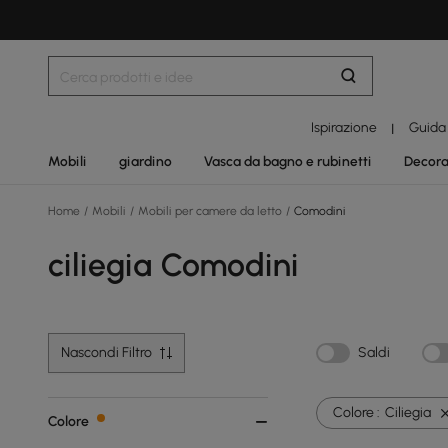
Ispirazione
Guida
|
Mobili
giardino
Vasca da bagno e rubinetti
Decora
Home
/
Mobili
/
Mobili per camere da letto
/
Comodini
ciliegia Comodini
Nascondi Filtro
Saldi
Colore :
Ciliegia
Colore