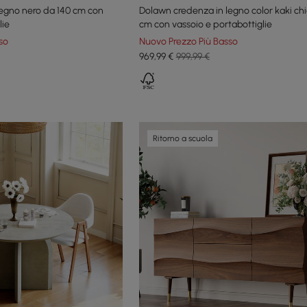
egno nero da 140 cm con
Dolawn credenza in legno color kaki chi
lie
cm con vassoio e portabottiglie
so
Nuovo Prezzo Più Basso
969
,99
€
999,99 €
Ritorno a scuola