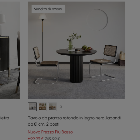
Vendita di azioni
+3
ietra
Tavolo da pranzo rotondo in legno nero Japandi
da 81 cm, 2 posti
Nuovo Prezzo Più Basso
699
,99
€
749,99 €