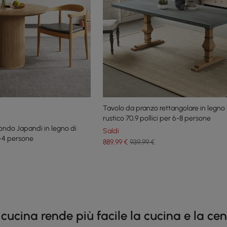
Tavolo da pranzo rettangolare in legno s
rustico 70,9 pollici per 6-8 persone
ondo Japandi in legno di
Saldi
-4 persone
889
,99
€
939,99 €
e latest 15 items
cina rende più facile la cucina e la cena 