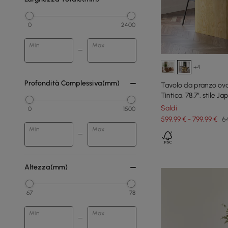
0
2400
Min
Max
+4
Profondità Complessiva(mm)
Tavolo da pranzo oval
Tintica, 78,7", stile 
Saldi
0
1500
599,99 € - 799,99 €
64
Min
Max
Altezza(mm)
67
78
Min
Max