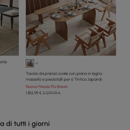
tile
+1
Tavolo da pranzo ovale con piano in legno
massello e piedistalli per 6 Tintica Japandi
Nuovo Prezzo Più Basso
1.812
,99
€
2.079,99 €
di tutti i giorni