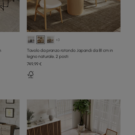
+3
n
Tavolo da pranzo rotondo Japandi da 81 cm in
legno naturale, 2 posti
749
,99
€