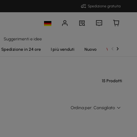
Spedizione gratuita
Suggerimenti e idee
Spedizione in 24 ore
I più venduti
Nuovo
Vendite
15 Prodotti
Ordina per:
Consigliato