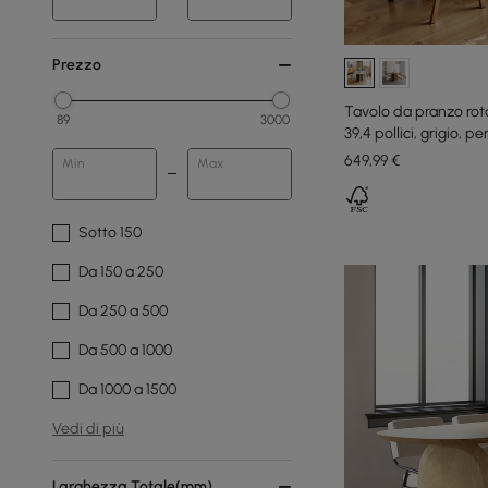
Prezzo
Tavolo da pranzo ro
89
3000
39,4 pollici, grigio, 
649
,99
€
Min
Max
Sotto 150
Da 150 a 250
Da 250 a 500
Da 500 a 1000
Da 1000 a 1500
Vedi di più
Larghezza Totale(mm)