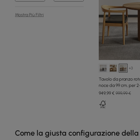
Mostra Più Filtri
+3
Tavolo da pranzo rot
noce da 99 cm, per 2
949
,99
€
999,99 €
Products in the current category have been updated to show th
Come la giusta configurazione della cu