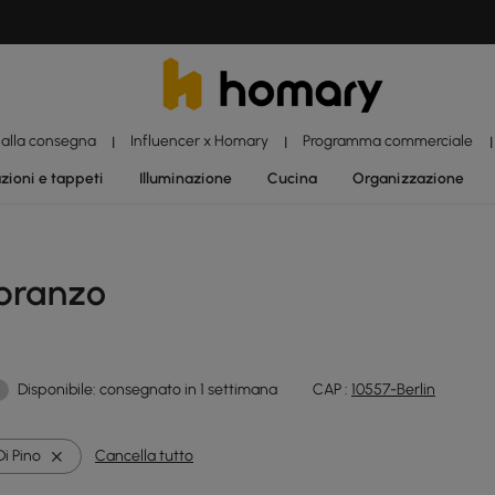
 alla consegna
Influencer x Homary
Programma commerciale
|
|
|
zioni e tappeti
Illuminazione
Cucina
Organizzazione
 pranzo
Disponibile: consegnato in 1 settimana
CAP :
10557-Berlin
i Pino
Cancella tutto