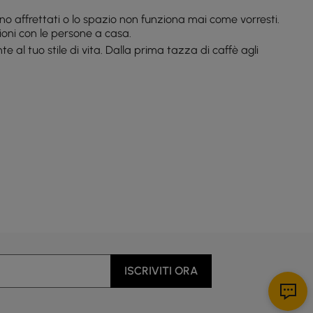
no affrettati o lo spazio non funziona mai come vorresti.
ioni con le persone a casa.
 al tuo stile di vita. Dalla prima tazza di caffè agli
 cene nel fine settimana? Aiuti i bambini con i compiti
ra e il consumo dei pasti, senza urtare angoli o
e le cucine più piccole prosperano con soluzioni di
 camminare intorno alle aree chiave. Le tue ginocchia (e
vero nelle cucine reali, non solo in quelle perfette da
ISCRIVITI ORA
durata, rendendo i pasti quotidiani rilassati ma