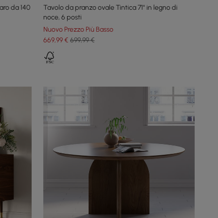
aro da 140
Tavolo da pranzo ovale Tintica 71" in legno di
noce, 6 posti
Nuovo Prezzo Più Basso
669
,99
€
699,99 €