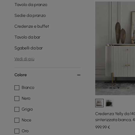
Tavolo da pranzo
Sedie da pranzo
Credenze e buffet
Tavolo da bar
Sgabelli da bar
Vedi di più
Colore
Bianco
Nero
Grigio
Credenza Yelly da 14
sinterizzata bianca, 4
Noce
999
,99
€
Oro