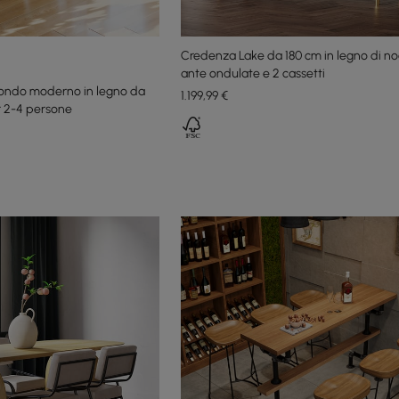
Credenza Lake da 180 cm in legno di no
ante ondulate e 2 cassetti
tondo moderno in legno da
1.199
,99
€
per 2-4 persone