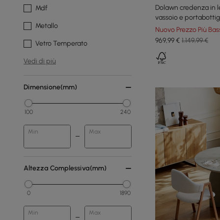
Dolawn credenza in l
Mdf
vassoio e portabottig
Metallo
Nuovo Prezzo Più Bas
969
,99
€
1.149,99 €
Vetro Temperato
Vedi di più
Dimensione(mm)
100
240
Min
Max
Altezza Complessiva(mm)
0
1890
Min
Max