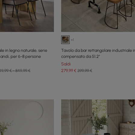
+1
e in legno naturale, serie
Tavolo da bar rettangolare industriale i
Japandi, per 6-8 persone
compensato da 51.2"
Saldi
9,99 € - 849,99 €
279
,99
€
399,99 €