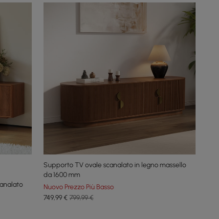
Supporto TV ovale scanalato in legno massello
da 1600 mm
canalato
Nuovo Prezzo Più Basso
749
,99
€
799,99 €