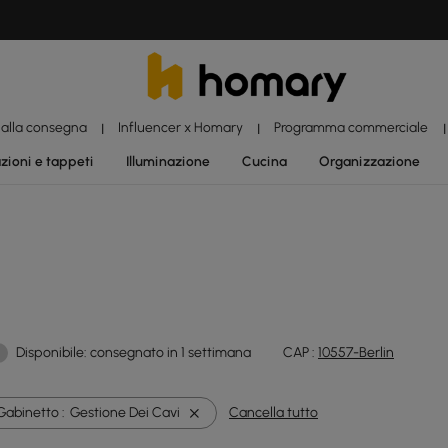
 alla consegna
Influencer x Homary
Programma commerciale
|
|
|
zioni e tappeti
Illuminazione
Cucina
Organizzazione
Disponibile: consegnato in 1 settimana
CAP :
10557-Berlin
Gabinetto :
Gestione Dei Cavi
Cancella tutto