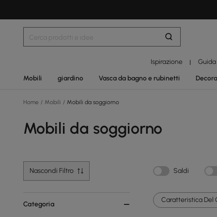
Ispirazione
Guida
|
Mobili
giardino
Vasca da bagno e rubinetti
Decora
Home
/
Mobili
/
Mobili da soggiorno
Mobili da soggiorno
Nascondi Filtro
Saldi
Caratteristica Del 
Categoria