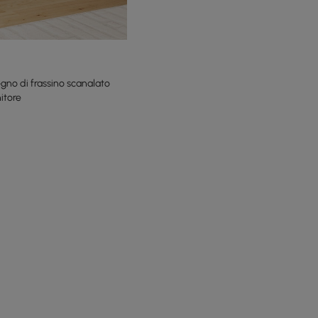
egno di frassino scanalato
itore