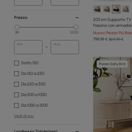
Prezzo
203 cm Supporto TV n
frassino con armadiet
Nuovo Prezzo Più Bas
89
5500
799
,99
€
869,99 €
Min
Max
Sotto 150
Prezzo Early Bird
Da 150 a 250
Da 250 a 500
Da 500 a 1000
Da 1000 a 1500
Vedi di più
Larghezza Totale(mm)