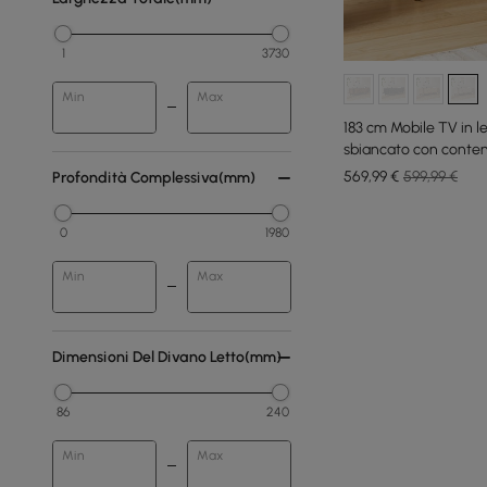
1
3730
Min
Max
183 cm Mobile TV in l
sbiancato con conten
569
,99
€
599,99 €
Profondità Complessiva(mm)
0
1980
Min
Max
Dimensioni Del Divano Letto(mm)
86
240
Min
Max