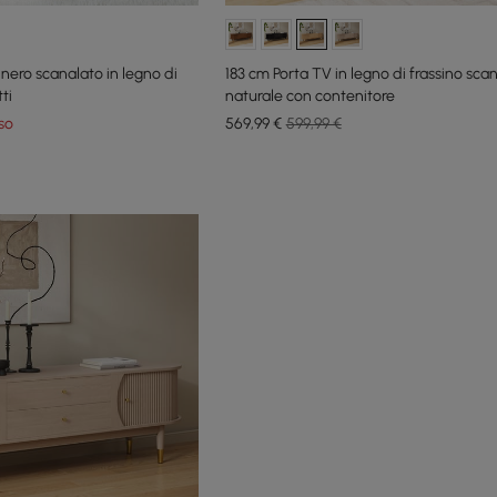
ero scanalato in legno di
183 cm Porta TV in legno di frassino sca
ti
naturale con contenitore
so
569
,99
€
599,99 €