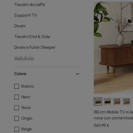
Tavolini da caffè
Supporti TV
Divani
Tavolini End & Side
Divani e futon Sleeper
Vedi di più
Colore
Bianco
Nero
Noce
183 cm Mobile TV in l
noce con contenitore
Grigio
569
,99
€
Beige