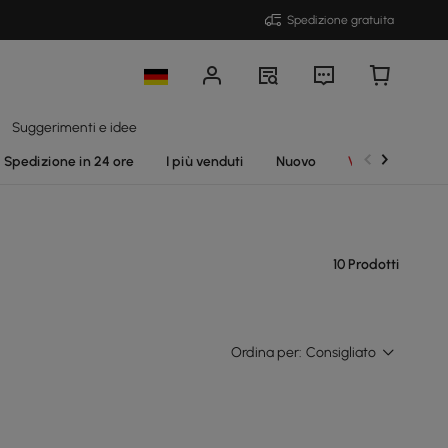
Spedizione gratuita
Suggerimenti e idee
Spedizione in 24 ore
I più venduti
Nuovo
Vendite
10 Prodotti
Ordina per:
Consigliato