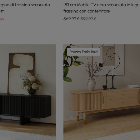
egno di frassino scanalato
183 cm Mobile TV nero scanalato in legn
tti
frassino con contenitore
so
569
,99
€
599,99 €
Prezzo Early Bird