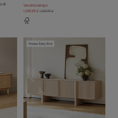
o di
Vendita lampo
1.099
,99
€
1.199,99 €
Prezzo Early Bird