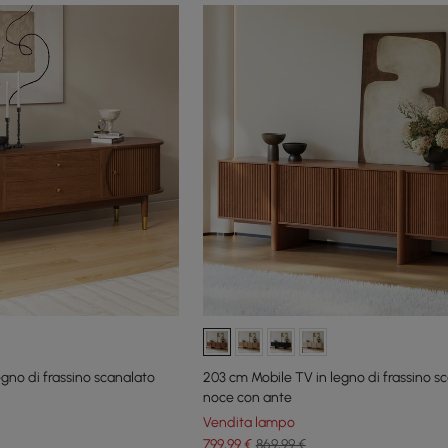
egno di frassino scanalato
203 cm Mobile TV in legno di frassino s
noce con ante
Vendita lampo
799
,99
€
869,99 €