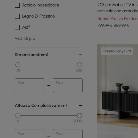
203 cm Mobile TV in l
Acciaio Inossidabile
naturale con armadie
Legno Di Frassino
Nuovo Prezzo Più Bas
799
,99
€
869,99 €
Mdf
Vedi di più
Prezzo Early Bird
Dimensione(mm)
76
235
Min
Max
Altezza Complessiva(mm)
0
2000
Min
Max