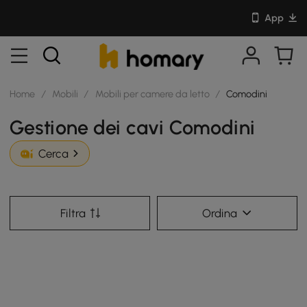
App
Home
/
Mobili
/
Mobili per camere da letto
/
Comodini
Gestione dei cavi Comodini
Cerca
Filtra
Ordina