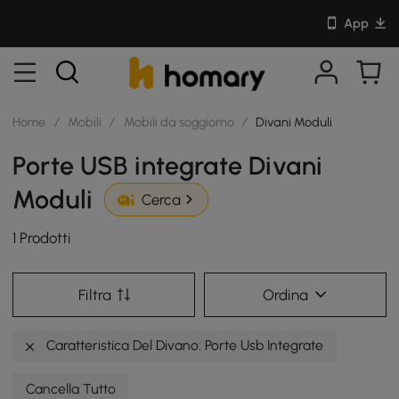
App
Home
/
Mobili
/
Mobili da soggiorno
/
Divani Moduli
Porte USB integrate Divani
Moduli
Cerca
1 Prodotti
Filtra
Ordina
Caratteristica Del Divano: Porte Usb Integrate
Cancella Tutto