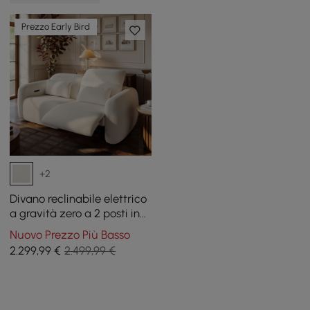
Prezzo Early Bird
+2
Divano reclinabile elettrico
a gravità zero a 2 posti in
ciniglia da 89 pollici con
Nuovo Prezzo Più Basso
cuscini e porta USB
2.299
,99
€
2.499,99 €