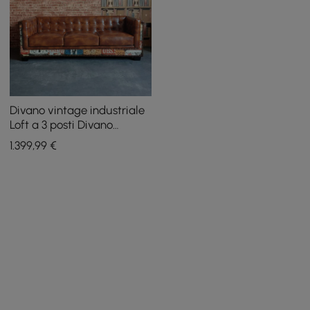
Divano vintage industriale
Loft a 3 posti Divano
imbottito in ecopelle
1.399
,99
€
marrone trapuntato