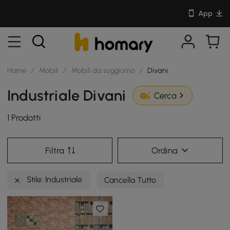
App
Home
/
Mobili
/
Mobili da soggiorno
/
Divani
Industriale Divani
Cerca
1 Prodotti
Filtra
Ordina
Stile: Industriale
Cancella Tutto