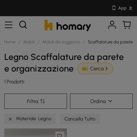
App
Home
/
Mobili
/
Mobili da soggiorno
/
Scaffalature da parete 
Legno Scaffalature da parete
e organizzazione
Cerca
1 Prodotti
Filtra
Ordina
Materiale: Legno
Cancella Tutto