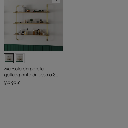
Mensola da parete
galleggiante di lusso a 3
livelli in mensole a parete in
169
,99
€
MDF