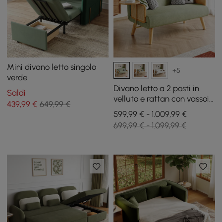
Mini divano letto singolo
+5
verde
Divano letto a 2 posti in
Saldi
velluto e rattan con vassoio
439
,99
€
649,99 €
girevole
599,99 € - 1.009,99 €
699,99 € - 1.099,99 €