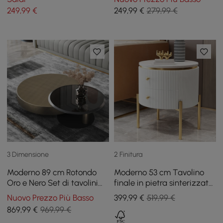
oro spazzolato, pezzo
249
,99
€
249
,99
€
279,99 €
unico
3 Dimensione
2 Finitura
Moderno 89 cm Rotondo
Moderno 53 cm Tavolino
Oro e Nero Set di tavolini
finale in pietra sinterizzata
da caffè a incastro da 2
scanalata bianca e oro con
Nuovo Prezzo Più Basso
399
,99
€
519,99 €
pezzi con piano in vetro
2 cassetti
869
,99
€
969,99 €
temperato