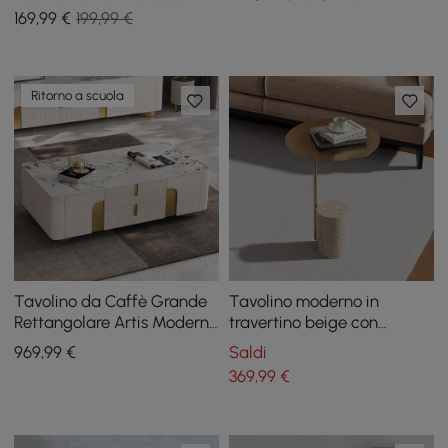
portariviste
sinterizzata
169
,99
€
199,99 €
Ritorno a scuola
Tavolino da Caffè Grande
Tavolino moderno in
Rettangolare Artis Modern
travertino beige con
Beige con Cassetti, Pietra
acciaio inossidabile con
969
,99
€
Saldi
Sinterizzata, Base Oro
cornice dorata
369
,99
€