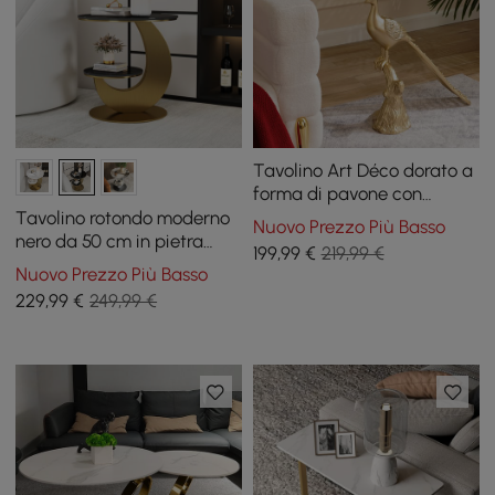
Tavolino Art Déco dorato a
forma di pavone con
vassoio
Tavolino rotondo moderno
Nuovo Prezzo Più Basso
nero da 50 cm in pietra
199
,99
€
219,99 €
sinterizzata a 2 livelli
Nuovo Prezzo Più Basso
229
,99
€
249,99 €