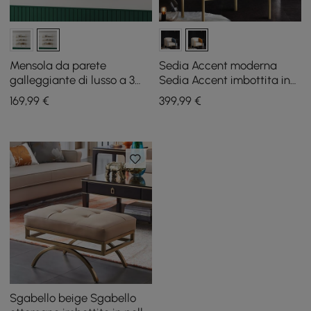
Mensola da parete
Sedia Accent moderna
galleggiante di lusso a 3
Sedia Accent imbottita in
livelli in mensole a parete in
pelle PU trapuntata in oro
169
,99
€
399
,99
€
MDF
Sgabello beige Sgabello