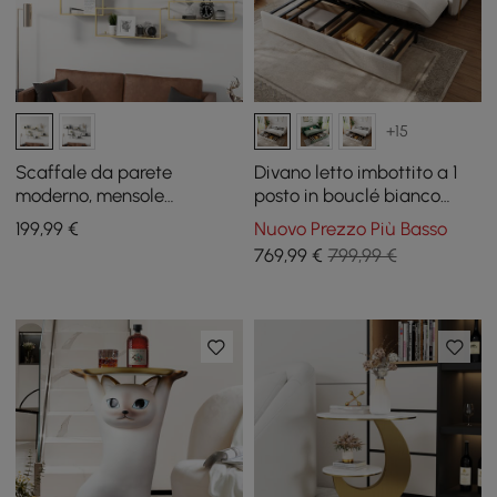
+15
Scaffale da parete
Divano letto imbottito a 1
moderno, mensole
posto in bouclé bianco
galleggianti dorate in
caldo con contenitore e
199
,99
€
Nuovo Prezzo Più Basso
metallo, set di 6
cuscini, 136 cm
769
,99
€
799,99 €