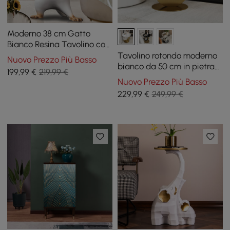
Moderno 38 cm Gatto
Bianco Resina Tavolino con
Vassoio Superiore Dorato
Tavolino rotondo moderno
Nuovo Prezzo Più Basso
bianco da 50 cm in pietra
199
,99
€
219,99 €
sinterizzata a 2 livelli
Nuovo Prezzo Più Basso
229
,99
€
249,99 €