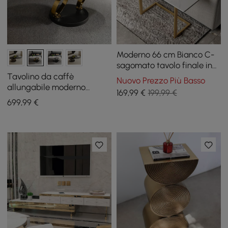
Moderno 66 cm Bianco C-
sagomato tavolo finale in
pietra sinterizzata con
Tavolino da caffè
Nuovo Prezzo Più Basso
finitura oro
allungabile moderno
169
,99
€
199,99 €
bianco con piedistallo in
699
,99
€
metallo a forma di anello