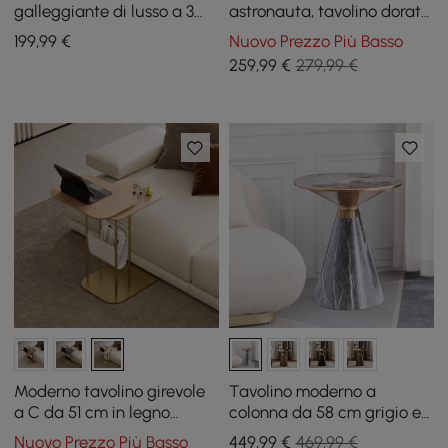
galleggiante di lusso a 3
astronauta, tavolino dorato
livelli in mensole a parete in
con vassoio
199
,99
€
Nuovo Prezzo Più Basso
MDF
259
,99
€
279,99 €
Moderno tavolino girevole
Tavolino moderno a
a C da 51 cm in legno
colonna da 58 cm grigio e
naturale e oro con
oro con piano in pietra
Nuovo Prezzo Più Basso
449
,99
€
469,99 €