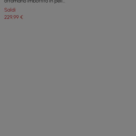
ottomano imbottito in pelle
con gambe dorate
Saldi
229
,99
€