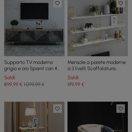
Supporto TV moderno
Mensole a parete moderne
grigio e oro Spaint con 4
a 3 livelli Scaffalatura
ante per TV fino a 75"
lunga galleggiante in
Saldi
Saldi
bianco e oro
899
,99
€
1.099,99 €
199
,99
€