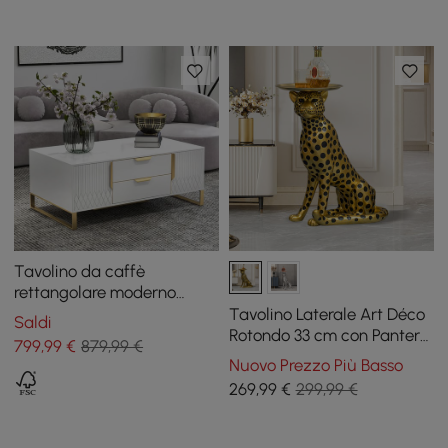
Tavolino da caffè
rettangolare moderno
bianco Aro con cassetti e
Tavolino Laterale Art Déco
Saldi
ante in oro
Rotondo 33 cm con Pantera
799
,99
€
879,99 €
Dorata e Piano a Vassoio
Nuovo Prezzo Più Basso
269
,99
€
299,99 €