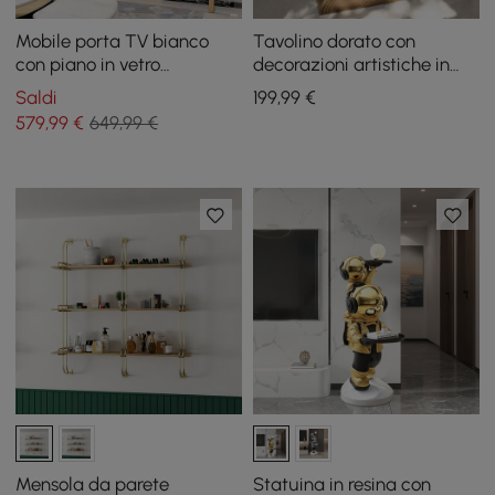
Mobile porta TV bianco
Tavolino dorato con
con piano in vetro
decorazioni artistiche in
temperato, allungabile, 3
metallo 14"
Saldi
199
,99
€
cassetti, color oro
579
,99
€
649,99 €
Mensola da parete
Statuina in resina con