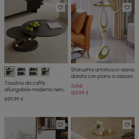
Statuetta artistica in resina
dorata con piano a vassoio
Tavolino da caffè
Saldi
allungabile moderno nero
159
,99
€
con piedistallo in metallo a
699
,99
€
forma di anello