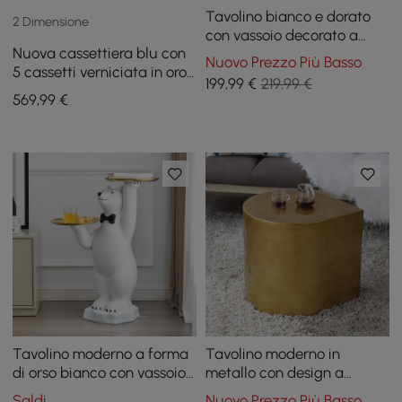
Tavolino bianco e dorato
2 Dimensione
con vassoio decorato a
Nuova cassettiera blu con
forma di elefante
Nuovo Prezzo Più Basso
5 cassetti verniciata in oro
199
,99
€
219,99 €
di grandi dimensioni
569
,99
€
Tavolino moderno a forma
Tavolino moderno in
di orso bianco con vassoio
metallo con design a
a più livelli in resina dorata
goccia d'acqua Tavolino in
Saldi
Nuovo Prezzo Più Basso