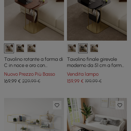
Tavolino rotante a forma di
Tavolino finale girevole
C in noce e oro con
moderno da 51 cm a forma
contenitore
di C in nero e oro con
Nuovo Prezzo Più Basso
Vendita lampo
portariviste
169
,99
€
229,99 €
159
,99
€
199,99 €