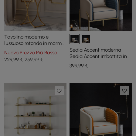
Tavolino moderno e
lussuoso rotondo in marmo
bianco con base a X in oro
Sedia Accent moderna
Nuovo Prezzo Più Basso
Sedia Accent imbottita in
229
,99
€
259,99 €
pelle PU trapuntata in oro
399
,99
€