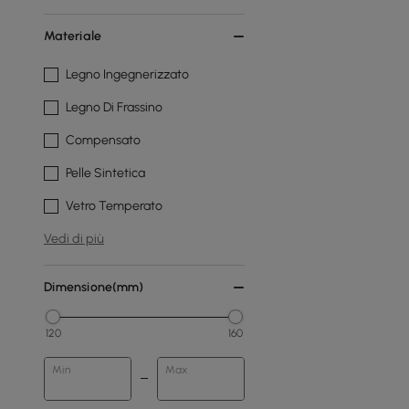
Materiale
Legno Ingegnerizzato
Legno Di Frassino
Compensato
Pelle Sintetica
Vetro Temperato
Vedi di più
Dimensione(mm)
120
160
Min
Max