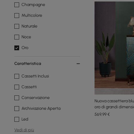
Champagne
Multicolore
Naturale
Noce
Oro
Caratteristica
Cassetti Inclusi
Cassetti
Conservazione
Nuova cassettiera blu 
oro di grandi dimensi
Archiviazione Aperta
569
,99
€
Led
Vedi di più