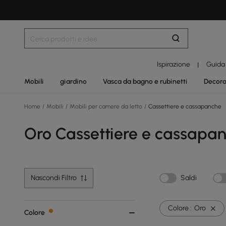
Ispirazione
Guida
|
Mobili
giardino
Vasca da bagno e rubinetti
Decora
Home
/
Mobili
/
Mobili per camere da letto
/
Cassettiere e cassapanche
Oro Cassettiere e cassapa
Nascondi Filtro
Saldi
Colore :
Oro
Colore