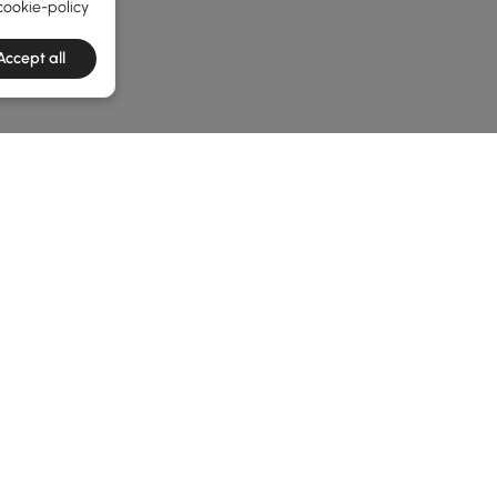
cookie-policy
Accept all
he latest 2 items