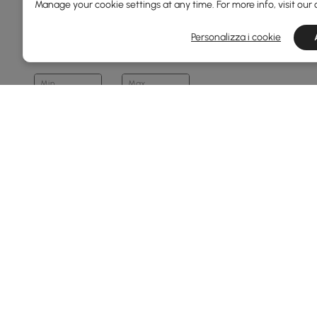
Manage your cookie settings at any time. For more info, visit our
Larghezza Totale(mm)
Personalizza i cookie
60
1600
Min
Max
Profondità Complessiva(mm)
35
700
Min
Max
Finitura
Nero
Products in the current category have been updated to show t
Noce