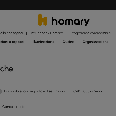
 alla consegna
Influencer x Homary
Programma commerciale
|
|
|
zioni e tappeti
Illuminazione
Cucina
Organizzazione
nche
Disponibile: consegnato in 1 settimana
CAP :
10557-Berlin
Cancella tutto