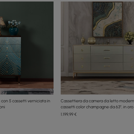
con 5 cassetti verniciata in
Cassettiera da camera da letto modern
oni
cassetti color champagne da 63", in oro
1.199
,99
€