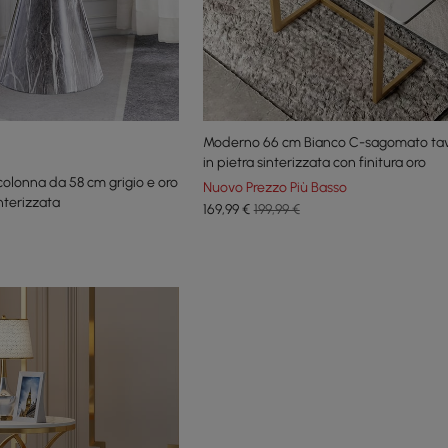
Moderno 66 cm Bianco C-sagomato tavo
in pietra sinterizzata con finitura oro
olonna da 58 cm grigio e oro
Nuovo Prezzo Più Basso
nterizzata
169
,99
€
199,99 €