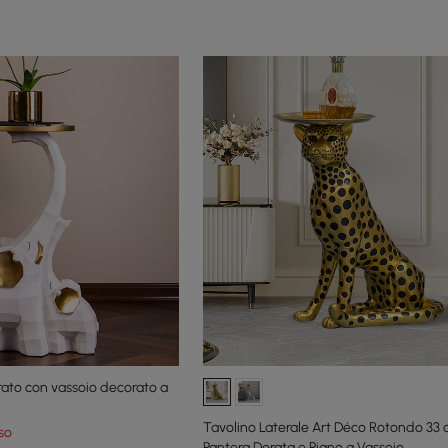
rato con vassoio decorato a
Tavolino Laterale Art Déco Rotondo 33
so
Pantera Dorata e Piano a Vassoio