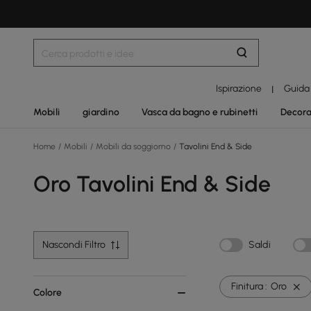
Ispirazione
Guida
|
Mobili
giardino
Vasca da bagno e rubinetti
Decora
Home
/
Mobili
/
Mobili da soggiorno
/
Tavolini End & Side
Oro Tavolini End & Side
Nascondi Filtro
Saldi
Finitura :
Oro
Colore