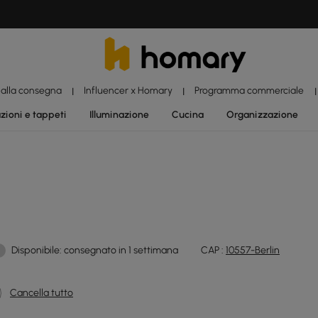
 alla consegna
Influencer x Homary
Programma commerciale
|
|
|
zioni e tappeti
Illuminazione
Cucina
Organizzazione
Disponibile: consegnato in 1 settimana
CAP :
10557-Berlin
Cancella tutto