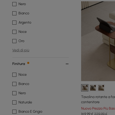
Nero
Bianco
Argento
Noce
Oro
Vedi di più
Finitura
Noce
Bianco
Nero
Tavolino rotante a fo
contenitore
Naturale
Nuovo Prezzo Più Bas
Bianco E Grigio
169
,99
€
229,99 €