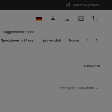
Spedizione gratuita
Suggerimenti e idee
Spedizione in 24 ore
I più venduti
Nuovo
Vendite
19 Prodotti
Ordina per:
Consigliato