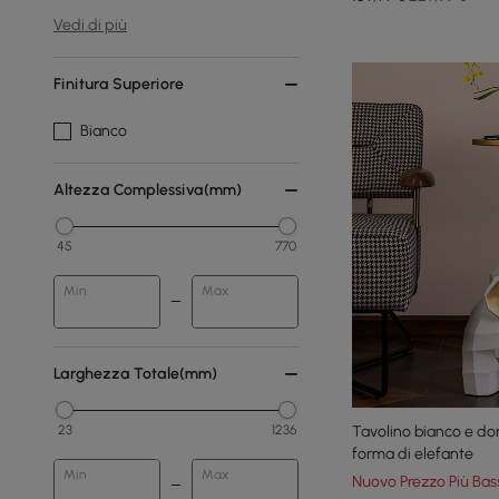
Vedi di più
Finitura Superiore
Bianco
Altezza Complessiva(mm)
45
770
Min
Max
Larghezza Totale(mm)
23
1236
Tavolino bianco e do
forma di elefante
Min
Max
Nuovo Prezzo Più Bas