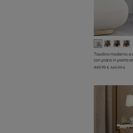
Tavolino moderno a c
con piano in pietra si
449
,99
€
469,99 €