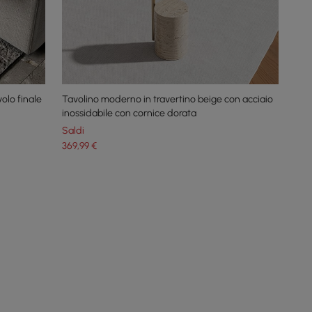
lo finale
Tavolino moderno in travertino beige con acciaio
inossidabile con cornice dorata
Saldi
369
,99
€