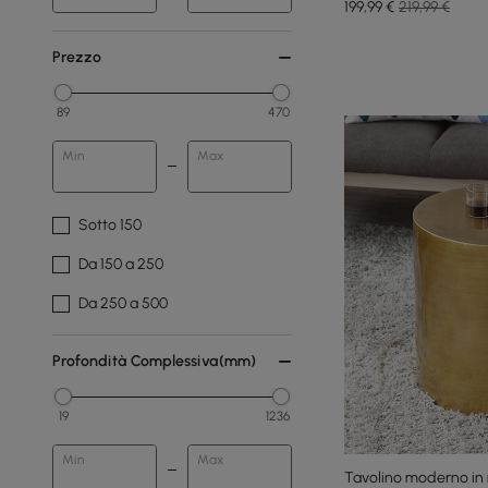
199
,99
€
219,99 €
Prezzo
89
470
Min
Max
Sotto 150
Da 150 a 250
Da 250 a 500
Profondità Complessiva(mm)
19
1236
Min
Max
Tavolino moderno in 