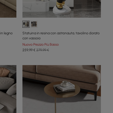
in legno
Statuina in resina con astronauta, tavolino dorato
con vassoio
Nuovo Prezzo Più Basso
259
,99
€
279,99 €