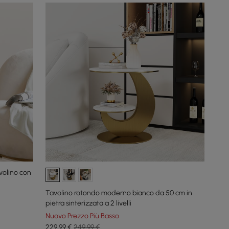
volino con
Tavolino rotondo moderno bianco da 50 cm in
pietra sinterizzata a 2 livelli
Nuovo Prezzo Più Basso
229
,99
€
249,99 €