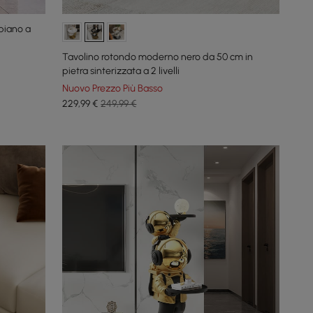
 piano a
Tavolino rotondo moderno nero da 50 cm in
pietra sinterizzata a 2 livelli
Nuovo Prezzo Più Basso
229
,99
€
249,99 €