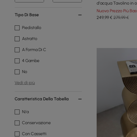
d'acqua Tavolino in 
Nuovo Prezzo Più Bas
Tipo Di Base
249
,99
€
279,99 €
Piedistallo
Astratto
A Forma Di C
4 Gambe
No
Vedi di più
Caratteristica Della Tabella
N/a
Conservazione
Con Cassetti