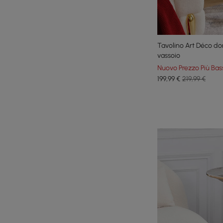
Tavolino Art Déco do
vassoio
Nuovo Prezzo Più Bas
199
,99
€
219,99 €