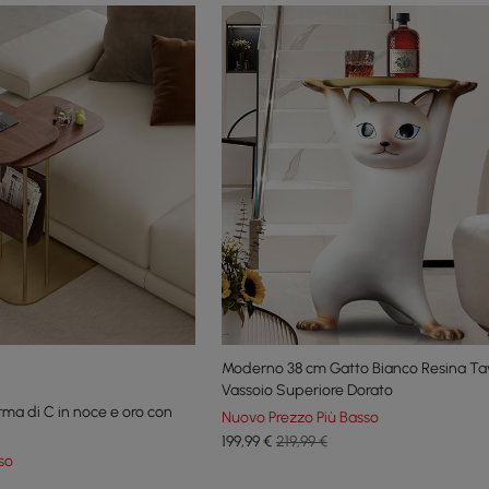
Moderno 38 cm Gatto Bianco Resina Ta
Vassoio Superiore Dorato
rma di C in noce e oro con
Nuovo Prezzo Più Basso
199
,99
€
219,99 €
so