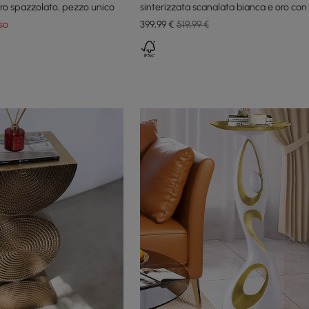
oro spazzolato, pezzo unico
sinterizzata scanalata bianca e oro con 
so
399
,99
€
519,99 €