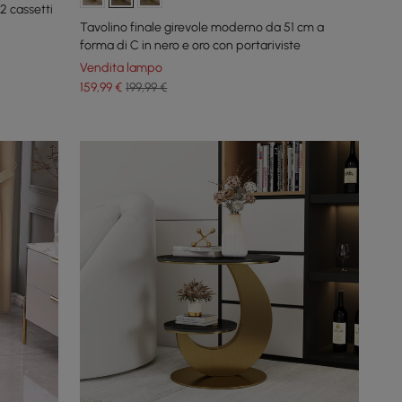
2 cassetti
Tavolino finale girevole moderno da 51 cm a
forma di C in nero e oro con portariviste
Vendita lampo
159
,99
€
199,99 €