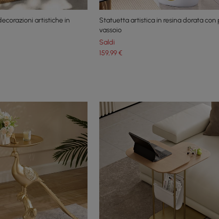
ecorazioni artistiche in
Statuetta artistica in resina dorata con
vassoio
Saldi
159
,99
€