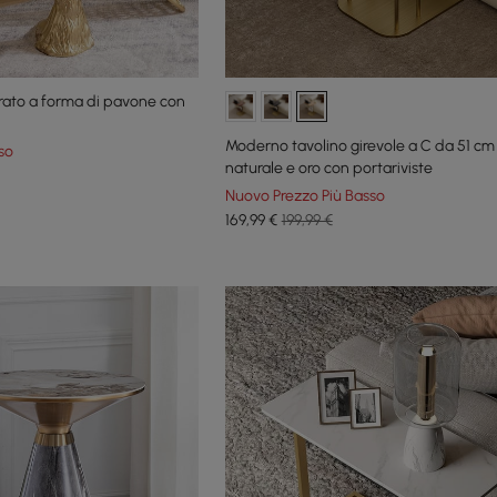
rato a forma di pavone con
Moderno tavolino girevole a C da 51 cm 
so
naturale e oro con portariviste
Nuovo Prezzo Più Basso
169
,99
€
199,99 €