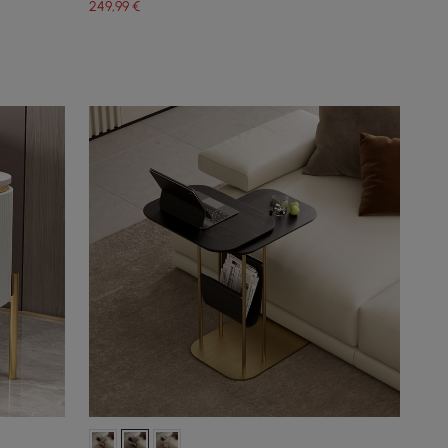
249
,99
€