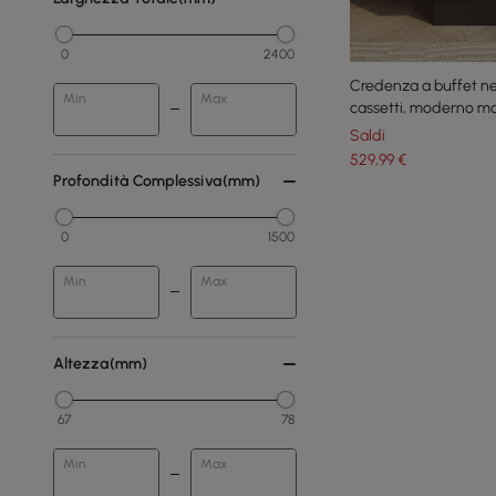
0
2400
Credenza a buffet ner
Min
Max
cassetti, moderno mo
circolare
Saldi
529
,99
€
Profondità Complessiva(mm)
0
1500
Min
Max
Altezza(mm)
67
78
Min
Max