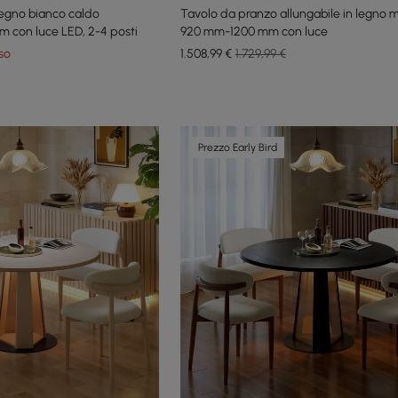
legno bianco caldo
Tavolo da pranzo allungabile in legno 
cm con luce LED, 2-4 posti
920 mm-1200 mm con luce
so
1.508
,99
€
1.729,99 €
Prezzo Early Bird