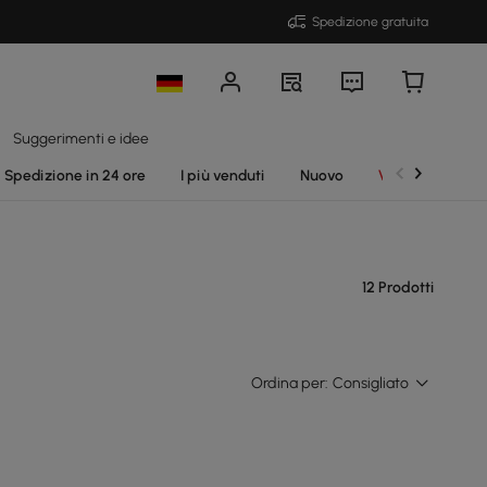
Spedizione gratuita
Suggerimenti e idee
Spedizione in 24 ore
I più venduti
Nuovo
Vendite
12 Prodotti
Ordina per:
Consigliato