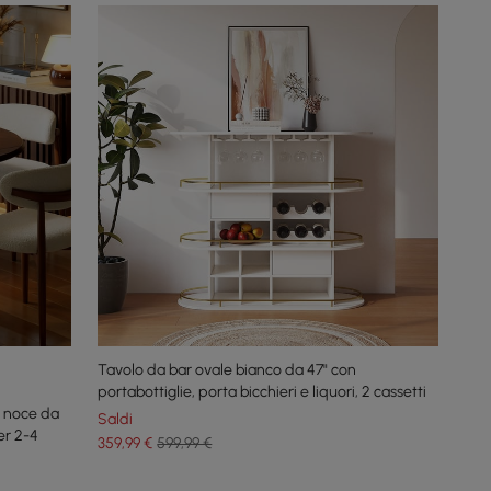
Tavolo da bar ovale bianco da 47" con
portabottiglie, porta bicchieri e liquori, 2 cassetti
i noce da
Saldi
er 2-4
359
,99
€
599,99 €