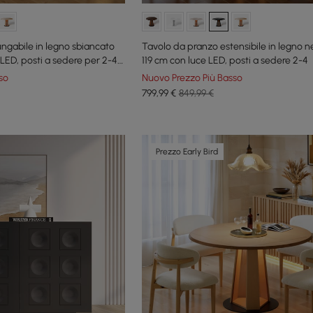
ungabile in legno sbiancato
Tavolo da pranzo estensibile in legno n
 LED, posti a sedere per 2-4
119 cm con luce LED, posti a sedere 2-4
so
Nuovo Prezzo Più Basso
799
,99
€
849,99 €
Prezzo Early Bird