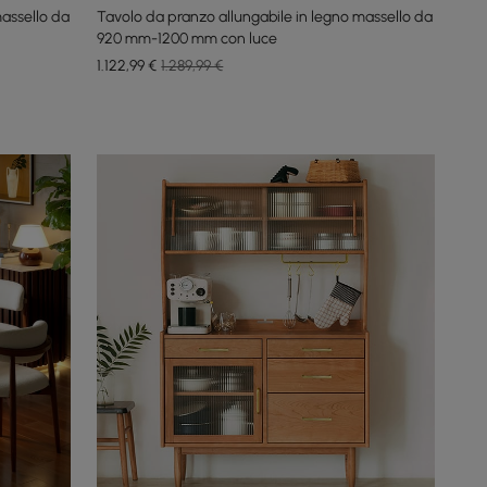
massello da
Tavolo da pranzo allungabile in legno massello da
920 mm-1200 mm con luce
1.122
,99
€
1.289,99 €