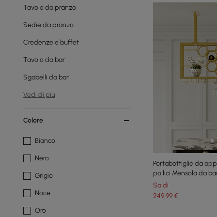
Tavolo da pranzo
Sedie da pranzo
Credenze e buffet
Tavolo da bar
Sgabelli da bar
Vedi di più
Colore
Bianco
Nero
Portabottiglie da ap
pollici Mensola da b
Grigio
galleggiante per bicc
Saldi
Noce
249
,99
€
Oro