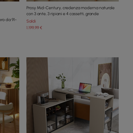
Prosy Mid-Century, credenza moderna naturale
con 3 ante, 3 ripiani e 4 cassetti, grande
ero da 91-
Saldi
1.199
,99
€