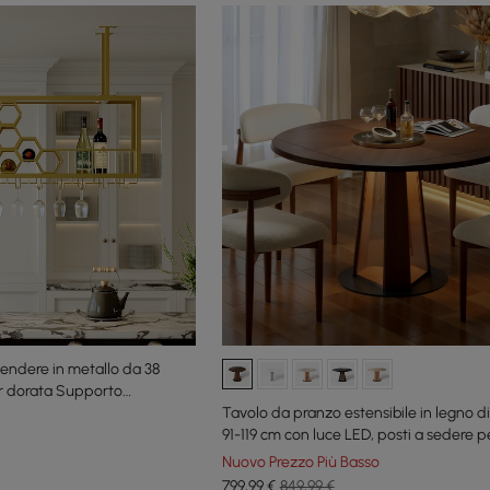
pendere in metallo da 38
ar dorata Supporto
hieri da vino
Tavolo da pranzo estensibile in legno d
91-119 cm con luce LED, posti a sedere p
Nuovo Prezzo Più Basso
799
,99
€
849,99 €