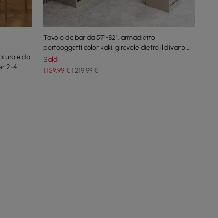
Tavolo da bar da 57"-82", armadietto
portaoggetti color kaki, girevole dietro il divano,
aturale da
tavolo da pub
Saldi
er 2-4
1.159
,99
€
1.219,99 €