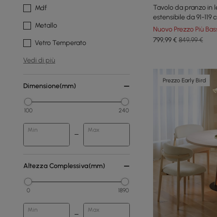
Tavolo da pranzo in 
Mdf
estensibile da 91-119 
Metallo
Nuovo Prezzo Più Bas
799
,99
€
849,99 €
Vetro Temperato
Vedi di più
Prezzo Early Bird
Dimensione(mm)
100
240
Min
Max
Altezza Complessiva(mm)
0
1890
Min
Max