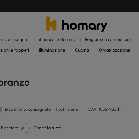
 alla consegna
Influencer x Homary
Programma commerciale
|
|
|
zioni e tappeti
Illuminazione
Cucina
Organizzazione
 pranzo
Disponibile: consegnato in 1 settimana
CAP :
10557-Berlin
Bicchiere
Cancella tutto