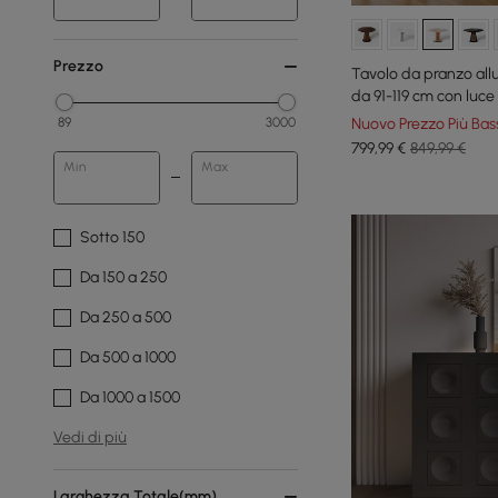
Prezzo
Tavolo da pranzo all
da 91-119 cm con luce
persone
Nuovo Prezzo Più Bas
89
3000
799
,99
€
849,99 €
Min
Max
Sotto 150
Da 150 a 250
Da 250 a 500
Da 500 a 1000
Da 1000 a 1500
Vedi di più
Larghezza Totale(mm)