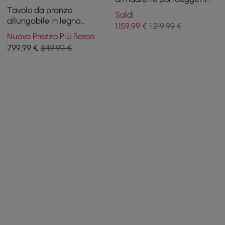
color kaki, girevole dietro il
Tavolo da pranzo
Saldi
divano, tavolo da pub
allungabile in legno
1.159
,99
€
1.219,99 €
naturale da 91-119 cm con
Nuovo Prezzo Più Basso
luce LED, posti a sedere per
799
,99
€
849,99 €
2-4