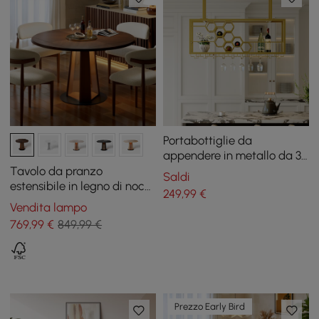
Portabottiglie da
appendere in metallo da 38
pollici Mensola da bar
Tavolo da pranzo
Saldi
dorata Supporto
estensibile in legno di noce
249
,99
€
galleggiante per bicchieri
da 91-119 cm con luce LED,
Vendita lampo
da vino
posti a sedere per 2-4
769
,99
€
849,99 €
Prezzo Early Bird