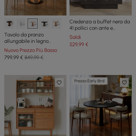
Credenza a buffet nera da
41 pollici con ante e
cassetti, moderno mobile
Tavolo da pranzo
Saldi
da cucina con motivo
allungabile in legno
529
,99
€
circolare
sbiancato da 91-119 cm con
Nuovo Prezzo Più Basso
luce LED, posti a sedere per
799
,99
€
849,99 €
2-4 persone
Prezzo Early Bird