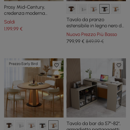
Prosy Mid-Century,
credenza moderna
naturale con 3 ante, 3
Tavolo da pranzo
Saldi
ripiani e 4 cassetti, grande
estensibile in legno nero da
1.199
,99
€
91-119 cm con luce LED,
Nuovo Prezzo Più Basso
posti a sedere 2-4
799
,99
€
849,99 €
Prezzo Early Bird
Tavolo da bar da 57"-82",
armadietto portaoggetti