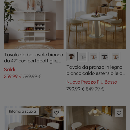
Tavolo da bar ovale bianco
da 47" con portabottiglie,
porta bicchieri e liquori, 2
Tavolo da pranzo in legno
Saldi
cassetti
bianco caldo estensibile da
359
,99
€
599,99 €
91-119 cm con luce LED, 2-4
Nuovo Prezzo Più Basso
posti
799
,99
€
849,99 €
Ritorno a scuola