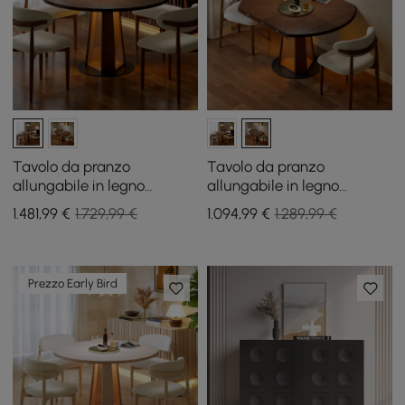
Tavolo da pranzo
Tavolo da pranzo
allungabile in legno
allungabile in legno
massello da 920 mm-1200
massello da 920 mm-1200
1.481
,99
€
1.729,99 €
1.094
,99
€
1.289,99 €
mm con luce
mm con luce
Prezzo Early Bird