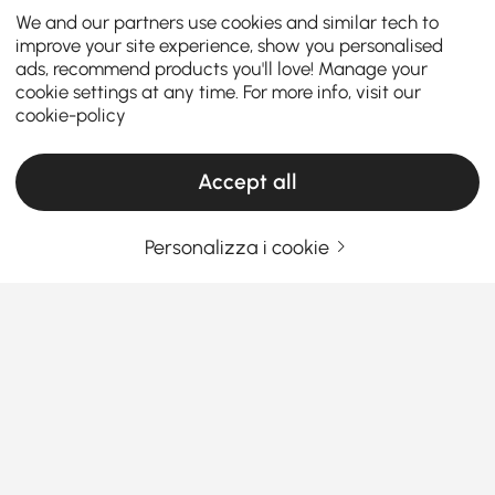
We and our partners use cookies and similar tech to
improve your site experience, show you personalised
ads, recommend products you'll love! Manage your
cookie settings at any time. For more info, visit our
cookie-policy
Accept all
Personalizza i cookie
La Guida Definitiva all'Acquisto di Tavolini
Finali e Laterali
Come scegliere tavolini e tavolini laterali
che abbiano davvero senso
Hai mai guardato il tuo divano e pensato: "Manca
Vedi Più
qualcosa qui?" È qui che entrano in gioco i tavolini e
Products in the current category have been updated to show the latest 2 items