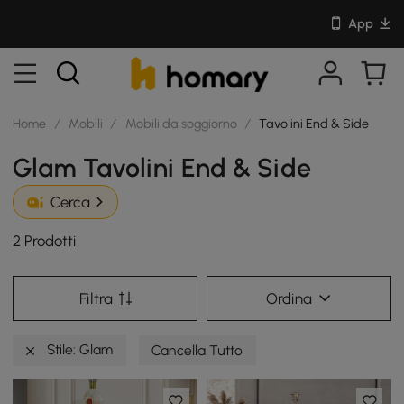
App
Home
/
Mobili
/
Mobili da soggiorno
/
Tavolini End & Side
Glam Tavolini End & Side
Cerca
2 Prodotti
Filtra
Ordina
Stile: Glam
Cancella Tutto