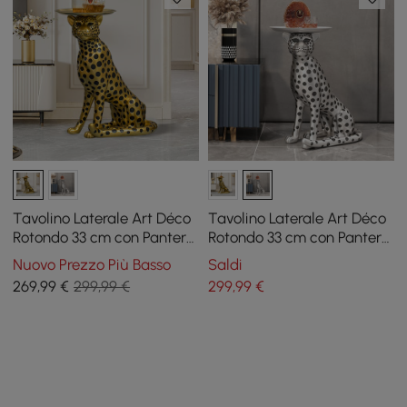
Tavolino Laterale Art Déco
Tavolino Laterale Art Déco
Rotondo 33 cm con Pantera
Rotondo 33 cm con Pantera
Dorata e Piano a Vassoio
Argentata e Piano a
Nuovo Prezzo Più Basso
Saldi
Vassoio
269
,99
€
299,99 €
299
,99
€