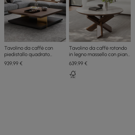
Tavolino da caffè con
Tavolino da caffè rotondo
piedistallo quadrato
in legno massello con piano
industriale nero e noce
in travertino da 35"
939
,99
€
639
,99
€
Tavolo con accento in
legno massello