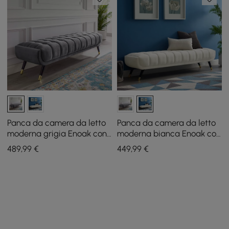
Panca da camera da letto
Panca da camera da letto
moderna grigia Enoak con
moderna bianca Enoak con
rivestimento in velluto e
rivestimento in velluto e
489
,99
€
449
,99
€
gambe in legno
gambe in legno