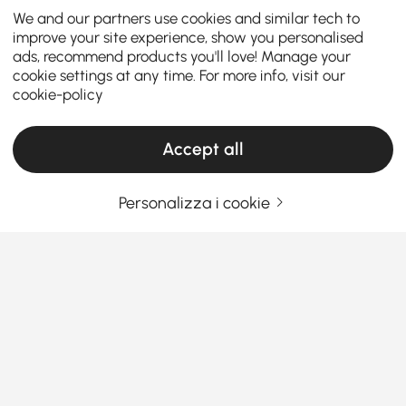
We and our partners use cookies and similar tech to
improve your site experience, show you personalised
ads, recommend products you'll love! Manage your
cookie settings at any time. For more info, visit our
cookie-policy
Accept all
Personalizza i cookie
Cose che dovresti sapere prima di
acquistare mobili per camera da letto
Come scegliere i mobili per la camera da
letto che facciano risplendere il tuo spazio
Stai cercando di rinfrescare il tuo spazio per dormire
Vedi Più
senza problemi? Trovare i mobili giusti per la
Products in the current category have been updated to show the latest 2 items