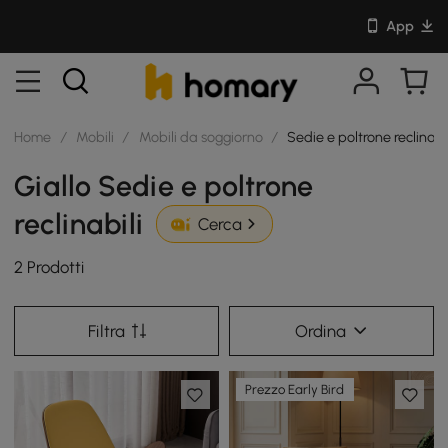
App
Home
/
Mobili
/
Mobili da soggiorno
/
Sedie e poltrone reclinabi
Giallo Sedie e poltrone
reclinabili
Cerca
2 Prodotti
Filtra
Ordina
Prezzo Early Bird