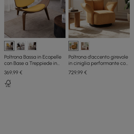
Poltrona Bassa in Ecopelle
Poltrona d'accento girevole
con Base a Treppiede in
in ciniglia performante con
Legno
bracciolo regolabile
369
,99
€
729
,99
€