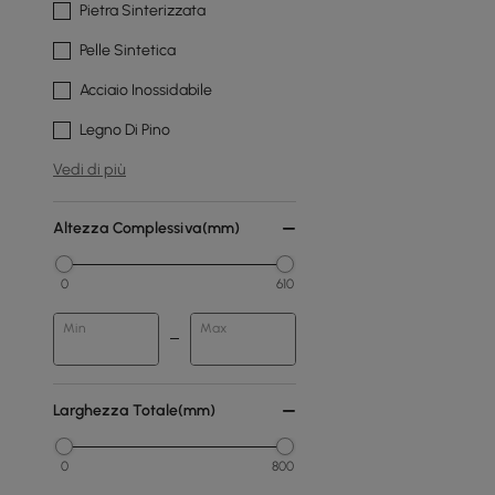
Pietra Sinterizzata
Pelle Sintetica
Acciaio Inossidabile
Legno Di Pino
Vedi di più
Altezza Complessiva(mm)
0
610
Min
Max
Larghezza Totale(mm)
0
800