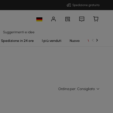
Spedizione gratuita
Suggerimenti e idee
Spedizione in 24 ore
I più venduti
Nuovo
Vendite
Ordina per:
Consigliato