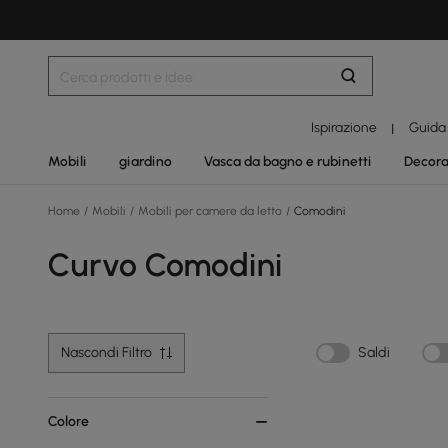
Ispirazione
Guida
|
Mobili
giardino
Vasca da bagno e rubinetti
Decora
Home
/
Mobili
/
Mobili per camere da letto
/
Comodini
Curvo Comodini
Nascondi Filtro
Saldi
Colore