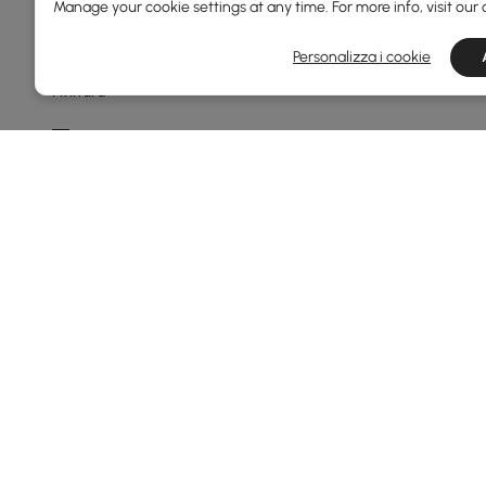
Manage your cookie settings at any time. For more info, visit our
Min
Max
Personalizza i cookie
Finitura
Nero
Bianco Caldo
Noce
Bianco
Grigio Chiaro
Vedi di più
Finitura Delle Gambe
Naturale
Nero