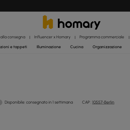
 alla consegna
Influencer x Homary
Programma commerciale
|
|
|
zioni e tappeti
Illuminazione
Cucina
Organizzazione
Disponibile: consegnato in 1 settimana
CAP :
10557-Berlin