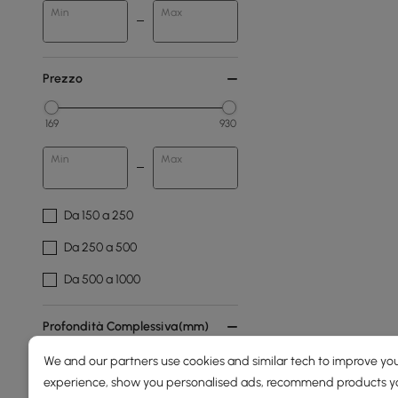
Min
Max
Prezzo
169
930
Min
Max
Da 150 a 250
Da 250 a 500
Da 500 a 1000
Profondità Complessiva(mm)
We and our partners use cookies and similar tech to improve you
0
800
experience, show you personalised ads, recommend products you