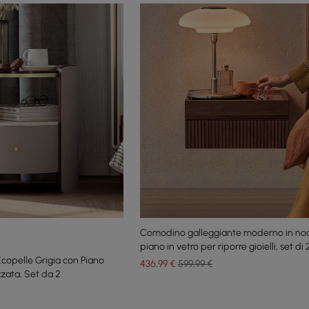
Comodino galleggiante moderno in no
piano in vetro per riporre gioielli, set di 
opelle Grigia con Piano
436
,99
€
599,99 €
zzata, Set da 2