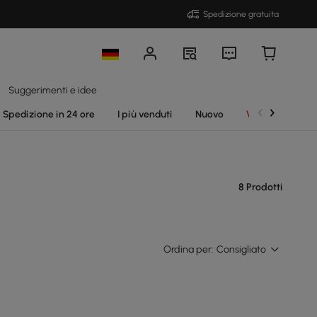
Spedizione gratuita
Suggerimenti e idee
Spedizione in 24 ore
I più venduti
Nuovo
Vendite
8 Prodotti
Ordina per:
Consigliato