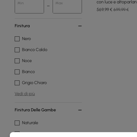
con luce e altoparlan
Min
Max
569
,99
€
699,99 €
Finitura
Nero
Bianco Caldo
Noce
Bianco
Grigio Chiaro
Vedi di più
Finitura Delle Gambe
Naturale
Nero