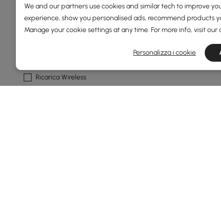
We and our partners use cookies and similar tech to improve you
Noce
experience, show you personalised ads, recommend products you
Manage your cookie settings at any time. For more info, visit our
Caratteristica Del Gabinetto
Personalizza i cookie
Con Cassetti
Ricarica Wireless
Porte Usb Integrate
Led
Con Ripiani
Vedi di più
Mostra Più Filtri
Products in the current category have been updated to show t
Come Migliorare la Tua Camera da L