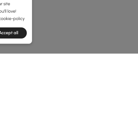
r site
'll love!
cookie-policy
Accept all
he latest 8 items
etto con i Comodini