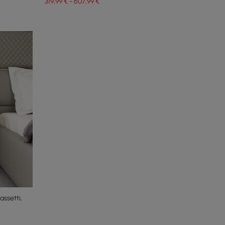
319,99 € - 607,99 €
ssetti,