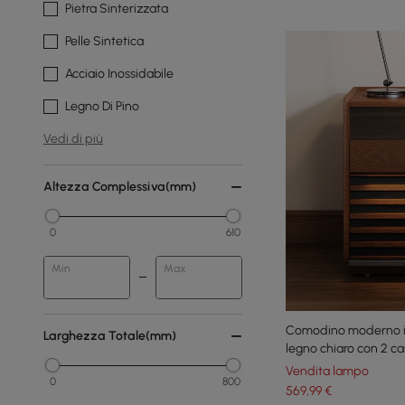
Pietra Sinterizzata
Pelle Sintetica
Acciaio Inossidabile
Legno Di Pino
Vedi di più
Altezza Complessiva(mm)
0
610
Min
Max
Comodino moderno i
Larghezza Totale(mm)
legno chiaro con 2 cas
Vendita lampo
0
800
569
,99
€