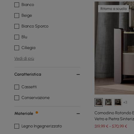
Bianco
Ritorno a scuola
Beige
Bianco Sporco
Blu
Ciliegia
Vedi di più
Caratteristica
Cassetti
Conservazione
+3
Comodino Rotondo Ec
Materiale
Vetro e Pietra Sinteri
Legno Ingegnerizzato
319,99 € - 570,99 €