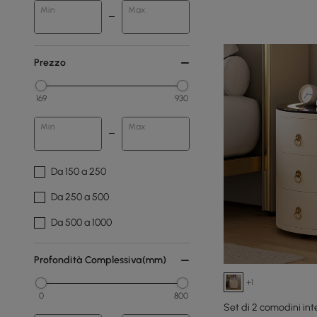
Min
Max
Prezzo
169
930
Min
Max
Da 150 a 250
Da 250 a 500
Da 500 a 1000
Profondità Complessiva(mm)
+1
0
800
Set di 2 comodini intel