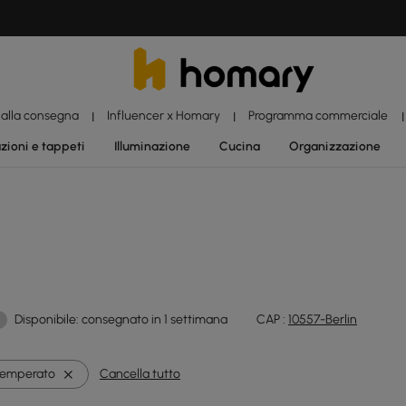
 alla consegna
Influencer x Homary
Programma commerciale
|
|
|
zioni e tappeti
Illuminazione
Cucina
Organizzazione
Disponibile: consegnato in 1 settimana
CAP :
10557-Berlin
Temperato
Cancella tutto