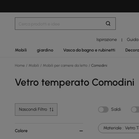
Ispirazione
Guida
|
Mobili
giardino
Vasca da bagno e rubinetti
Decora
Home
/
Mobili
/
Mobili per camere da letto
/
Comodini
Vetro temperato Comodini
Nascondi Filtro
Saldi
Materiale :
Vetro 
Colore