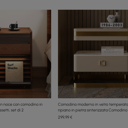
n noce con comodino in
Comodino moderno in vetro temperato
setti, set di 2
ripiano in pietra sinterizzata Comodino
cassetto
299
,99
€