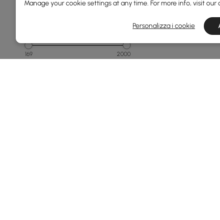
Manage your cookie settings at any time. For more info, visit our
Personalizza i cookie
Prezzo
169
2000
Min
Max
Da 150 a 250
Da 250 a 500
Da 500 a 1000
Da 1000 a 1500
1500 e versioni successive
Vedi di più
Products in the current category have been updated to show th
Larghezza Totale(mm)