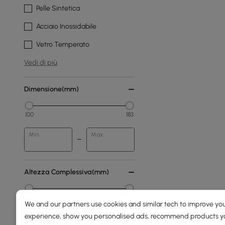
Pelle Sintetica
Acciaio Inossidabile
Vetro Temperato
Vedi di più
Dimensione(mm)
100
183
Min
Max
Altezza Complessiva(mm)
0
2000
We and our partners use cookies and similar tech to improve you
experience, show you personalised ads, recommend products you
Min
Max