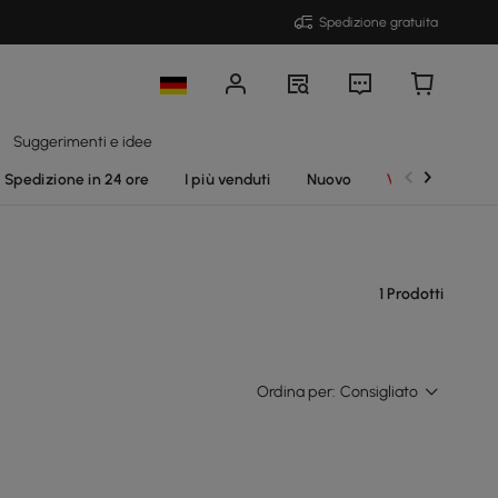
Spedizione gratuita
Suggerimenti e idee
Spedizione in 24 ore
I più venduti
Nuovo
Vendite
1 Prodotti
Ordina per:
Consigliato