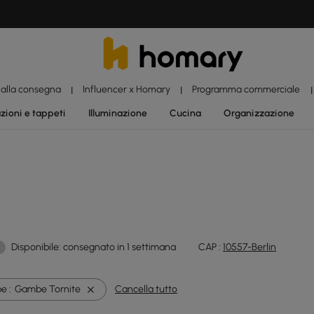
 alla consegna
Influencer x Homary
Programma commerciale
|
|
|
zioni e tappeti
Illuminazione
Cucina
Organizzazione
Disponibile: consegnato in 1 settimana
CAP :
10557-Berlin
e :
Gambe Tornite
Cancella tutto