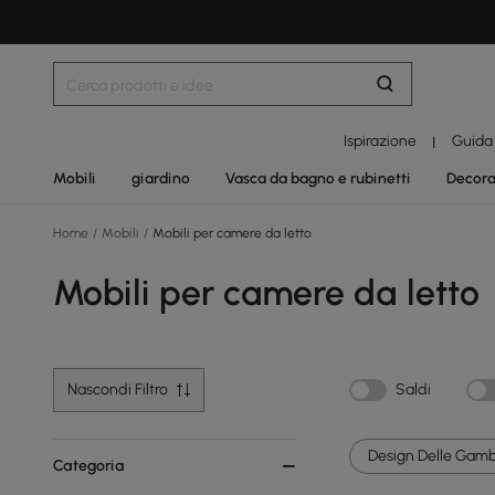
Ispirazione
Guida
|
Mobili
giardino
Vasca da bagno e rubinetti
Decora
Home
/
Mobili
/
Mobili per camere da letto
Mobili per camere da letto
Nascondi Filtro
Saldi
Design Delle Gamb
Categoria