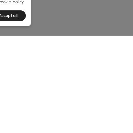
cookie-policy
Accept all
e latest 1 items