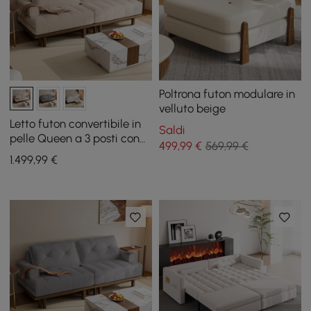
Poltrona futon modulare in
velluto beige
Letto futon convertibile in
Saldi
pelle Queen a 3 posti con
499
,99
€
569,99 €
tavolino laterale
1.499
,99
€