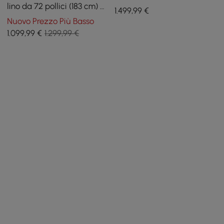
lino da 72 pollici (183 cm) a
1.499
,99
€
2 posti
Nuovo Prezzo Più Basso
1.099
,99
€
1.299,99 €