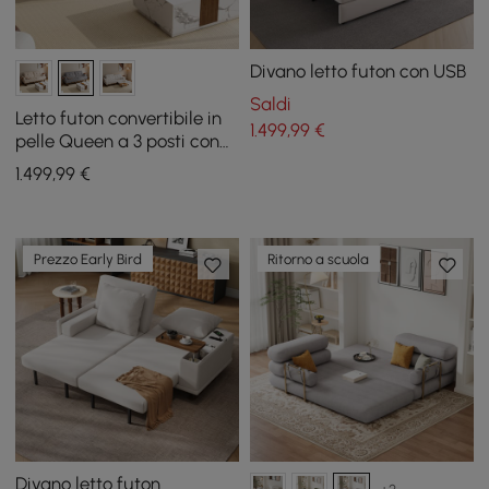
Divano letto futon con USB
Saldi
Letto futon convertibile in
1.499
,99
€
pelle Queen a 3 posti con
tavolino laterale
1.499
,99
€
Prezzo Early Bird
Ritorno a scuola
Divano letto futon