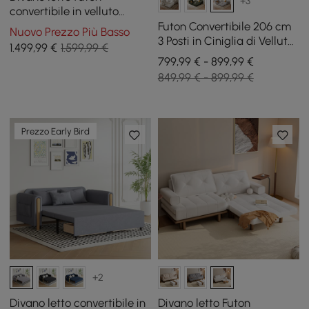
+3
convertibile in velluto
Queen da 82 pollici a 2
Futon Convertibile 206 cm
Nuovo Prezzo Più Basso
posti con tavolino laterale
3 Posti in Ciniglia di Velluto
1.499
,99
€
1.599,99 €
4 in 1
799,99 € - 899,99 €
849,99 € - 899,99 €
Prezzo Early Bird
+2
Divano letto convertibile in
Divano letto Futon