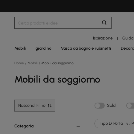
Ispirazione
Guida
|
Mobili
giardino
Vasca da bagno e rubinetti
Decora
Home
/
Mobili
/
Mobili da soggiorno
Mobili da soggiorno
Nascondi Filtro
Saldi
Tipo Di Porta Tv :
P
Categoria