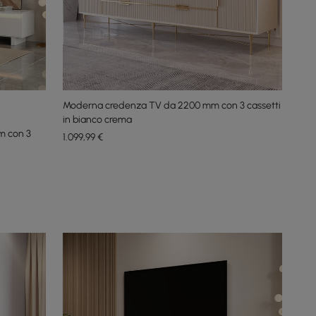
Moderna credenza TV da 2200 mm con 3 cassetti
in bianco crema
m con 3
1.099
,99
€