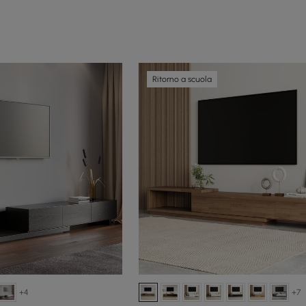
Ritorno a scuola
+4
+7