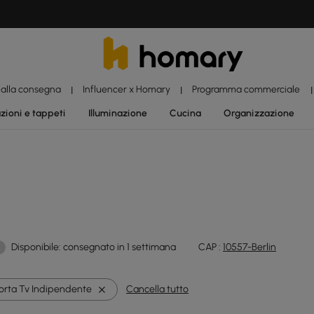
 alla consegna
Influencer x Homary
Programma commerciale
|
|
|
zioni e tappeti
Illuminazione
Cucina
Organizzazione
Disponibile: consegnato in 1 settimana
CAP :
10557-Berlin
orta Tv Indipendente
Cancella tutto