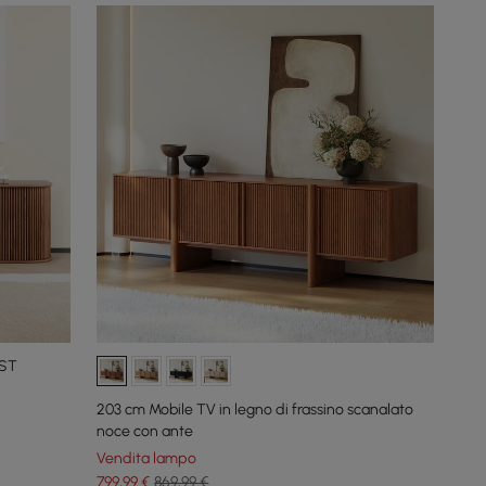
UST
203 cm Mobile TV in legno di frassino scanalato
noce con ante
Vendita lampo
799
,99
€
869,99 €