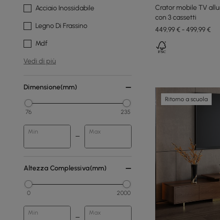
Crator mobile TV all
Acciaio Inossidabile
con 3 cassetti
Legno Di Frassino
449,99 € - 499,99 €
Mdf
Vedi di più
Dimensione(mm)
Ritorno a scuola
76
235
Min
Max
Altezza Complessiva(mm)
0
2000
Min
Max