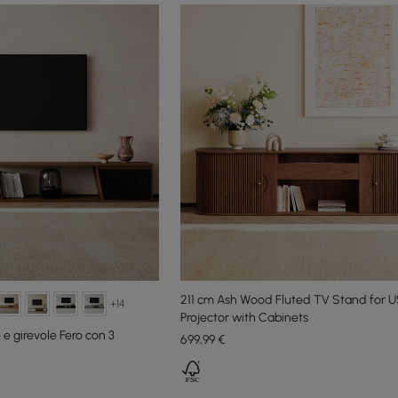
211 cm Ash Wood Fluted TV Stand for 
+14
Projector with Cabinets
 e girevole Fero con 3
699
,99
€