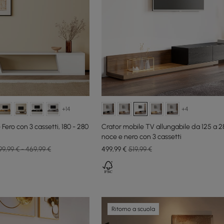
+14
+4
Fero con 3 cassetti, 180 - 280
Crator mobile TV allungabile da 125 a 
noce e nero con 3 cassetti
99,99 € - 469,99 €
499
,99
€
519,99 €
Ritorno a scuola