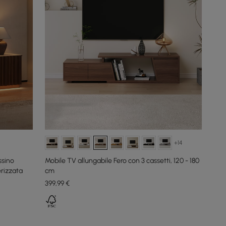
+14
ssino
Mobile TV allungabile Fero con 3 cassetti, 120 - 180
erizzata
cm
399
,99
€