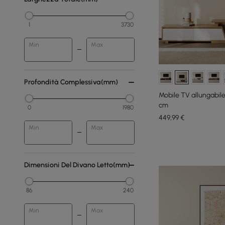
1
3730
Min
Max
Profondità Complessiva(mm)
Mobile TV allungabile 
cm
0
1980
449
,99
€
Min
Max
Dimensioni Del Divano Letto(mm)
86
240
Min
Max