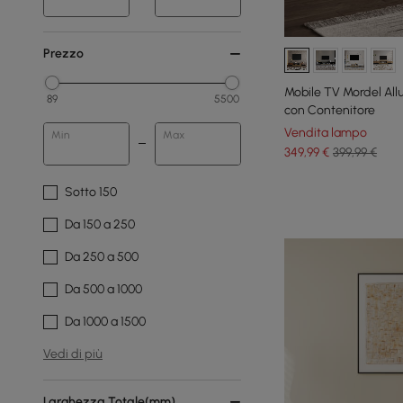
Prezzo
Mobile TV Mordel All
89
5500
con Contenitore
Vendita lampo
Min
Max
349
,99
€
399,99 €
Sotto 150
Da 150 a 250
Da 250 a 500
Da 500 a 1000
Da 1000 a 1500
Vedi di più
Larghezza Totale(mm)