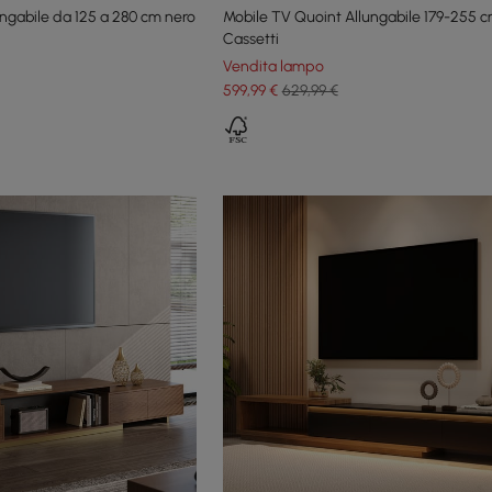
ungabile da 125 a 280 cm nero
Mobile TV Quoint Allungabile 179-255 c
Cassetti
Vendita lampo
599
,99
€
629,99 €