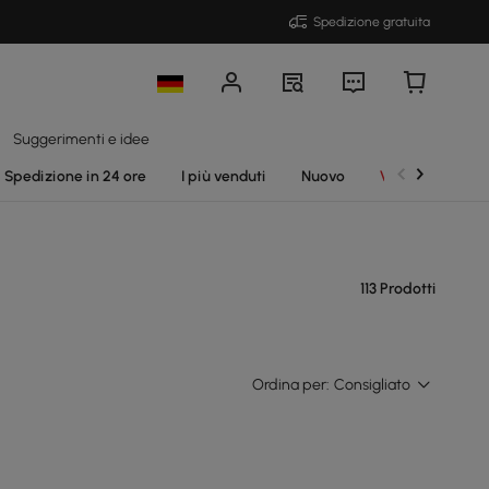
Spedizione gratuita
Suggerimenti e idee
Spedizione in 24 ore
I più venduti
Nuovo
Vendite
113 Prodotti
Ordina per:
Consigliato