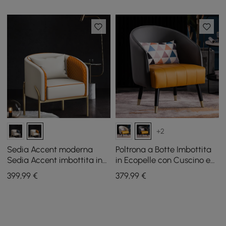
+2
Sedia Accent moderna
Poltrona a Botte Imbottita
Sedia Accent imbottita in
in Ecopelle con Cuscino e
pelle PU trapuntata in oro
Gambe in Metallo
399
,99
€
379
,99
€