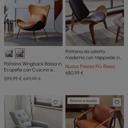
Poltrona da salotto
moderna con treppiede in
pelle nera (set di 2) con lato
Poltrona Wingback Bassa in
Nuovo Prezzo Più Basso
singolo in noce
Ecopelle con Cuscino e
680
,99
€
Gambe in Metallo
599
,99
€
649,99 €
Ritorno a scuola