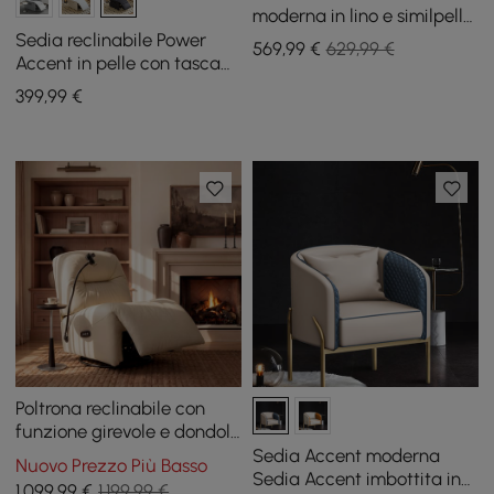
moderna in lino e similpelle
con gambe in metallo
Sedia reclinabile Power
569
,99
€
629,99 €
Accent in pelle con tasca
laterale
399
,99
€
Poltrona reclinabile con
funzione girevole e dondolo
in vera pelle con supporto
Sedia Accent moderna
Nuovo Prezzo Più Basso
per telefono
Sedia Accent imbottita in
1.099
,99
€
1.199,99 €