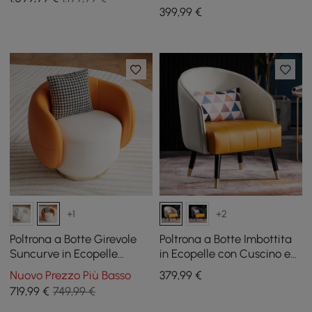
pelle PU trapuntata in oro
399
,99
€
+1
+2
Poltrona a Botte Girevole
Poltrona a Botte Imbottita
Suncurve in Ecopelle
in Ecopelle con Cuscino e
Performance con Cuscino
Gambe in Metallo
Nuovo Prezzo Più Basso
379
,99
€
719
,99
€
749,99 €