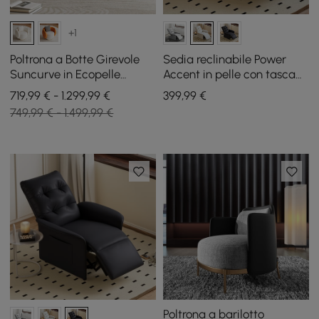
+1
Poltrona a Botte Girevole
Sedia reclinabile Power
Suncurve in Ecopelle
Accent in pelle con tasca
Performance con Cuscino,
laterale
719,99 € - 1.299,99 €
399
,99
€
Set da 2
749,99 € - 1.499,99 €
Poltrona a barilotto