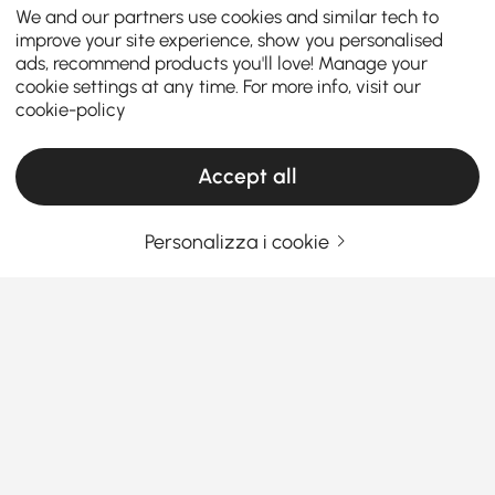
We and our partners use cookies and similar tech to
improve your site experience, show you personalised
ads, recommend products you'll love! Manage your
cookie settings at any time. For more info, visit our
cookie-policy
Accept all
Personalizza i cookie
Una guida alle poltrone e alle reclinabili
per ogni casa
Pensi che scegliere la seduta giusta significhi solo
riempire uno spazio? Beh, la risposta è No, si tratta di
aggiungere personalità, funzionalità e comfort alla