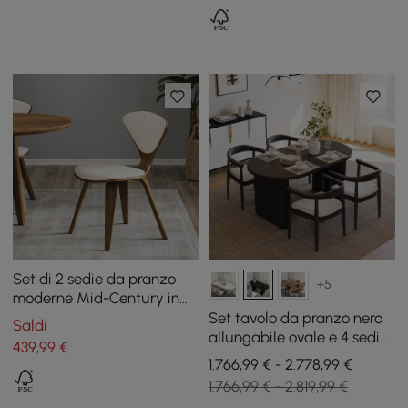
Set di 2 sedie da pranzo
+5
moderne Mid-Century in
noce con rivestimento in
Set tavolo da pranzo nero
Saldi
pelle PU bianca
allungabile ovale e 4 sedie
439
,99
€
da pranzo Japandi da 1600
1.766,99 € - 2.778,99 €
mm-2000 mm
1.766,99 € - 2.819,99 €