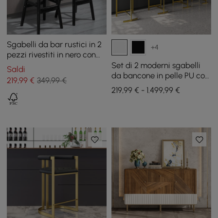
Sgabelli da bar rustici in 2
+4
pezzi rivestiti in nero con
pelle PU e schienale
Set di 2 moderni sgabelli
Saldi
da bancone in pelle PU con
219
,99
€
349,99 €
rivestimento bianco
219,99 € - 1.499,99 €