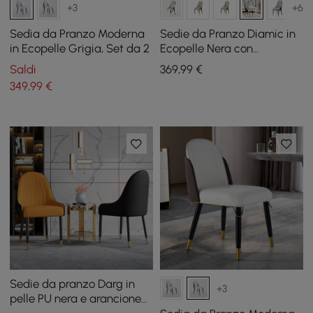
+3
+6
Sedia da Pranzo Moderna
Sedie da Pranzo Diamic in
in Ecopelle Grigia, Set da 2
Ecopelle Nera con
Rivestimento, 2 Pezzi
Saldi
369
,99
€
349
,99
€
Sedie da pranzo Darg in
+3
pelle PU nera e arancione
in 4 pezzi con gambe in