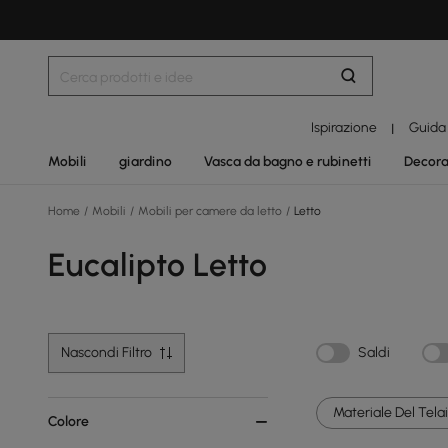
Ispirazione
Guida
|
Mobili
giardino
Vasca da bagno e rubinetti
Decora
Home
/
Mobili
/
Mobili per camere da letto
/
Letto
Eucalipto Letto
Nascondi Filtro
Saldi
Materiale Del Telai
Colore