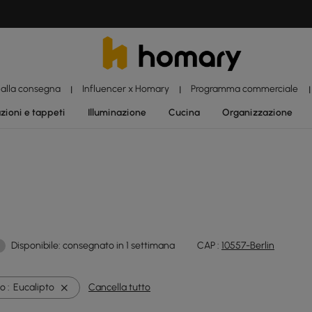
 alla consegna
Influencer x Homary
Programma commerciale
|
|
|
zioni e tappeti
Illuminazione
Cucina
Organizzazione
Disponibile: consegnato in 1 settimana
CAP :
10557-Berlin
o :
Eucalipto
Cancella tutto