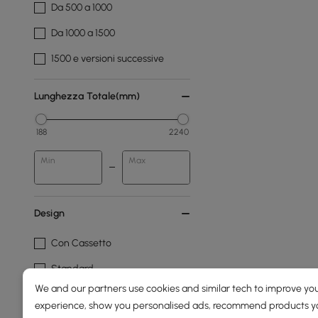
Da 500 a 1000
Da 1000 a 1500
1500 e versioni successive
Lunghezza Totale(mm)
188
2240
Min
Max
Design
Con Cassetto
Standard
We and our partners use cookies and similar tech to improve you
experience, show you personalised ads, recommend products you
Finitura Delle Gambe