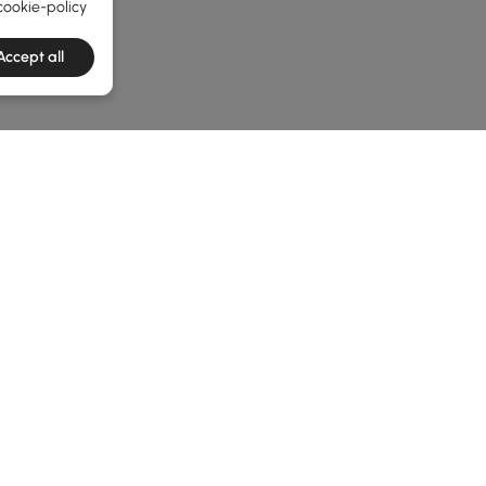
cookie-policy
Accept all
e latest 1 items
eggi prima questo