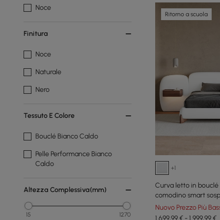
Noce
Ritorno a scuola
Finitura
Noce
Naturale
Nero
Tessuto E Colore
Bouclé Bianco Caldo
Pelle Performance Bianco
Caldo
+1
Curva letto in bouclé
Altezza Complessiva(mm)
comodino smart sos
Nuovo Prezzo Più Bas
15
1270
1.699,99 € - 1.999,99 €