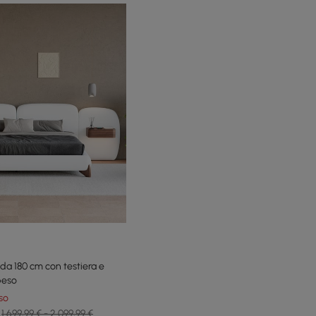
 da 180 cm con testiera e
peso
so
1.699,99 € - 2.099,99 €