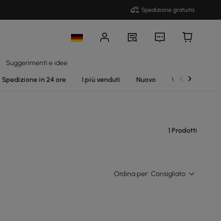
Spedizione gratuita
Suggerimenti e idee
Spedizione in 24 ore
I più venduti
Nuovo
Vendite
1 Prodotti
Ordina per:
Consigliato