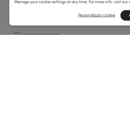
Manage your cookie settings at any time. For more info, visit our
Noce
Personalizza i cookie
Materiale Del Telaio
Legno Ingegnerizzato
Legno Di Frassino
Acciaio Al Carbonio
Compensato
Eucalipto
Vedi di più
Mostra Più Filtri
Products in the current category have been updated to show th
Stai pensando di acquistare letti? L