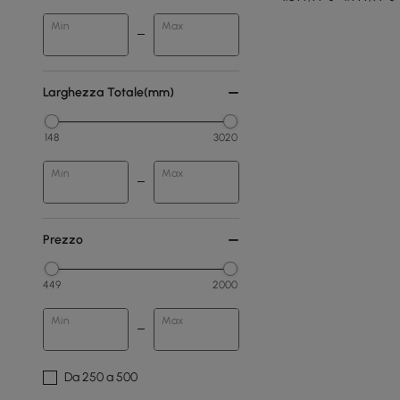
Min
Max
Larghezza Totale(mm)
148
3020
Min
Max
Prezzo
449
2000
Min
Max
Da 250 a 500