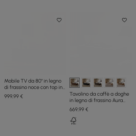
Mobile TV da 80" in legno
di frassino noce con top in
pietra sinterizzata, cassetti
Tavolino da caffè a doghe
999
,99
€
e LED
in legno di frassino Aura
1200 mm con piano in
669
,99
€
pietra sinterizzata