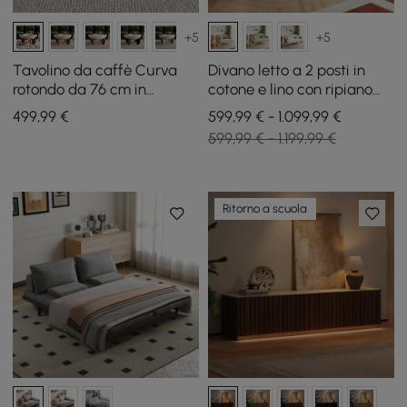
+5
+5
Tavolino da caffè Curva
Divano letto a 2 posti in
rotondo da 76 cm in
cotone e lino con ripiano
cemento noce con gambe
girevole
499
,99
€
599,99 € - 1.099,99 €
in legno
599,99 € - 1.199,99 €
Ritorno a scuola