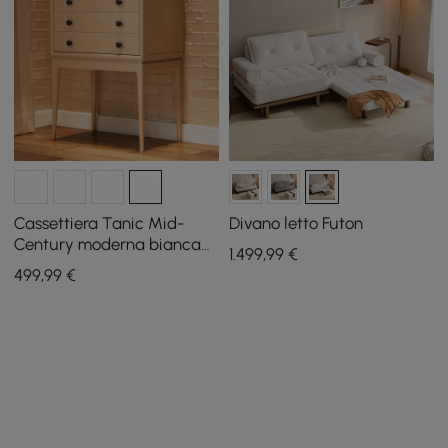
Cassettiera Tanic Mid-
Divano letto Futon
Century moderna bianca
1.499
,99
€
con 3 cassetti in legno di
499
,99
€
frassino