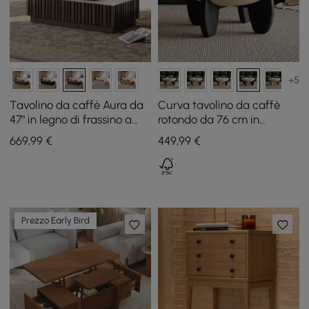
+5
Tavolino da caffè Aura da
Curva tavolino da caffè
47" in legno di frassino a
rotondo da 76 cm in
doghe con piano in pietra
cemento con gambe in
669
,99
€
449
,99
€
sinterizzata
legno di frassino
Prezzo Early Bird