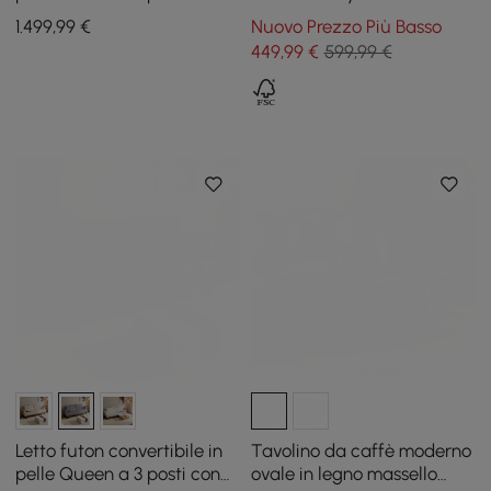
tavolino laterale
contenitore a 3 cassetti in
1.499
,99
€
Nuovo Prezzo Più Basso
legno di frassino in noce
449
,99
€
599,99 €
Letto futon convertibile in
Tavolino da caffè moderno
pelle Queen a 3 posti con
ovale in legno massello