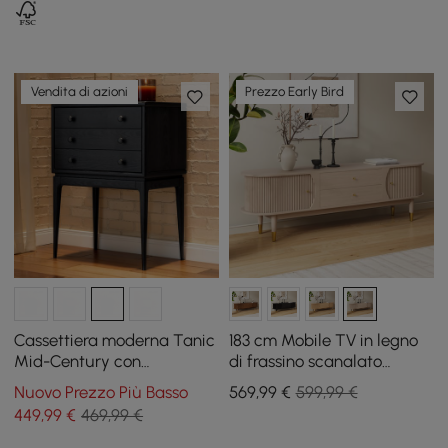
Vendita di azioni
Prezzo Early Bird
Cassettiera moderna Tanic
183 cm Mobile TV in legno
Mid-Century con
di frassino scanalato
contenitore a 3 cassetti in
sbiancato con contenitore
Nuovo Prezzo Più Basso
569
,99
€
599,99 €
legno di frassino
449
,99
€
469,99 €