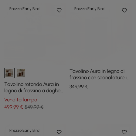
Prezzo Early Bird
Prezzo Early Bird
Tavolino Aura in legno di
frassino con scanalature in
noce e piano in pietra
Tavolino rotondo Aura in
349
,99
€
sinterizzata
legno di frassino a doghe
con piano in pietra
Vendita lampo
sinterizzata
499
,99
€
549,99 €
Prezzo Early Bird