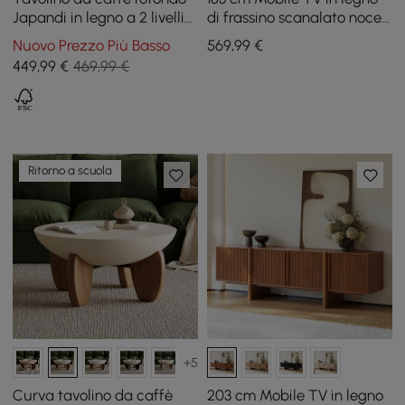
Japandi in legno a 2 livelli
di frassino scanalato noce
con base in rattan
con contenitore
Nuovo Prezzo Più Basso
569
,99
€
449
,99
€
469,99 €
Ritorno a scuola
+5
Curva tavolino da caffè
203 cm Mobile TV in legno