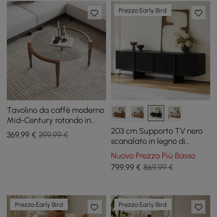
Prezzo Early Bird
Tavolino da caffè moderno
Mid-Century rotondo in
vetro da 32" con gambe in
203 cm Supporto TV nero
369
,99
€
399,99 €
legno
scanalato in legno di
frassino con armadietti
Nuovo Prezzo Più Basso
799
,99
€
869,99 €
Prezzo Early Bird
Prezzo Early Bird