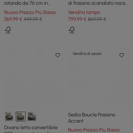
rotondo da 76 cm in
di frassino scanalato noce
cemento con gambe in
con ante
Nuovo Prezzo Più Basso
Vendita lampo
legno di frassino
369
,99
€
449,99 €
799
,99
€
869,99 €
Vendita di azioni
Sedia Boucle Frassino
Accent
Divano letto convertibile
Nuovo Prezzo Più Basso