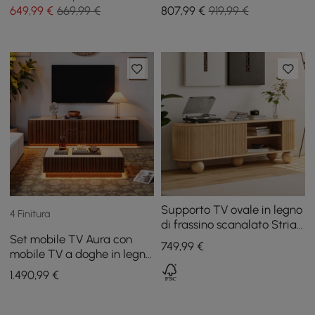
sinterizzata
con piano in pietra
649
,99
€
669,99 €
807
,99
€
919,99 €
sinterizzata (20" - 28")
Supporto TV ovale in legno
4 Finitura
di frassino scanalato Stria
Set mobile TV Aura con
1800 mm con contenitore
749
,99
€
mobile TV a doghe in legno
di frassino e tavolino da
1.490
,99
€
caffè con piano in pietra
sinterizzata