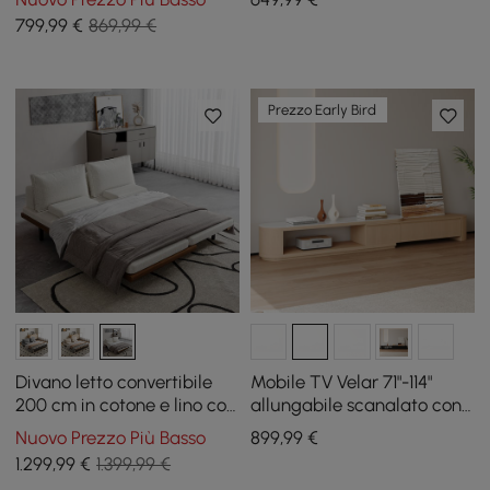
Sinterizzata
799
,99
€
869,99 €
Prezzo Early Bird
Divano letto convertibile
Mobile TV Velar 71"-114"
200 cm in cotone e lino con
allungabile scanalato con
cuscini
piano in pietra sinterizzata
Nuovo Prezzo Più Basso
899
,99
€
e 3 cassetti
1.299
,99
€
1.399,99 €