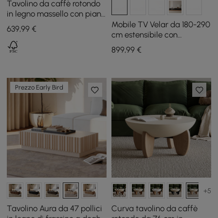
Tavolino da caffè rotondo
in legno massello con piano
in travertino da 35"
Mobile TV Velar da 180-290
639
,99
€
cm estensibile con
scanalature, piano in pietra
899
,99
€
sinterizzata e 3 cassetti
Prezzo Early Bird
+5
Tavolino Aura da 47 pollici
Curva tavolino da caffè