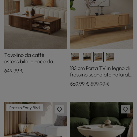
Tavolino da caffè
estensibile in noce da
33"-55" con vano
183 cm Porta TV in legno di
649
,99
€
portaoggetti
frassino scanalato naturale
con contenitore
569
,99
€
599,99 €
Prezzo Early Bird