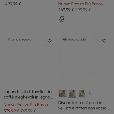
tavolino laterale
naturale naturale Stria
1.499
,99
€
Nuovo Prezzo Più Basso
1200mm con contenitore
469
,99
€
499,99 €
Ritorno a scuola
Ritorno a scuola
Japandi, set di tavolini da
+5
caffè pieghevoli in legno,
tavolo da pranzo, in rattan,
Divano letto a 2 posti in
Nuovo Prezzo Più Basso
con accento incassato
velluto e rattan con vassoio
599
,99
€
749,99 €
girevole