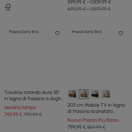
599,99 € - 1.009,99 €
699,99 € - 1.099,99 €
Prezzo Early Bird
Prezzo Early Bird
Tavolino rotondo Aura 35"
in legno di frassino a doghe
con piano in pietra
203 cm Mobile TV in legno
Vendita lampo
sinterizzata
di frassino scanalato
749
,99
€
799,99 €
naturale con armadietti
Nuovo Prezzo Più Basso
799
,99
€
869,99 €