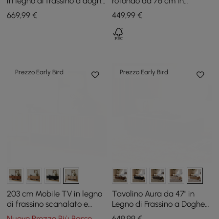
in legno di frassino a doghe
rotondo da 76 cm in
con piano in pietra
cemento con gambe in
669
,99
€
449
,99
€
sinterizzata
legno di frassino
Prezzo Early Bird
Prezzo Early Bird
203 cm Mobile TV in legno
Tavolino Aura da 47" in
di frassino scanalato e
Legno di Frassino a Doghe
sbiancato con armadietti
con Piano in Pietra
Nuovo Prezzo Più Basso
649
,99
€