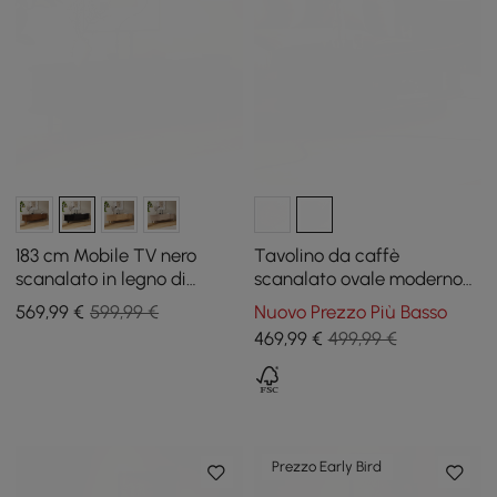
183 cm Mobile TV nero
Tavolino da caffè
scanalato in legno di
scanalato ovale moderno
frassino con contenitore
in legno massello di noce
569
,99
€
599,99 €
Nuovo Prezzo Più Basso
da 1100 mm con contenitore
469
,99
€
499,99 €
Prezzo Early Bird