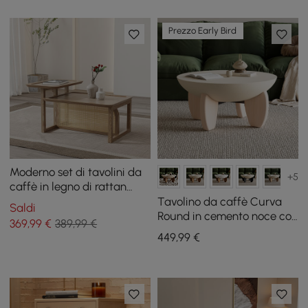
Prezzo Early Bird
Moderno set di tavolini da
+5
caffè in legno di rattan
naturale, 2 pezzi
Tavolino da caffè Curva
Saldi
Round in cemento noce con
369
,99
€
389,99 €
gambe in legno
449
,99
€