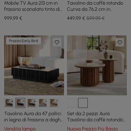
Mobile TV Aura 213 cm in
Tavolino da caffè rotondo
frassino scanalato tinto di
Curva da 76,2 cm in
bianco con piano in pietra
cemento noce con gambe
999
,99
€
449
,99
€
599,99 €
sinterizzata
in legno
Prezzo Early Bird
Tavolino Aura da 47 pollici
Set da 2 pezzi Aura
in legno di frassino a doghe
Tavolino da caffè rotondo
con piano in pietra
a doghe in legno di frassino
Vendita lampo
Nuovo Prezzo Più Basso