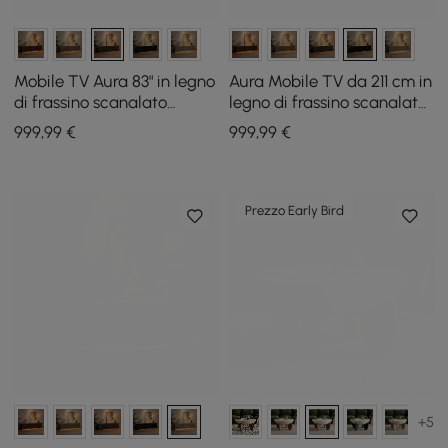
Mobile TV Aura 83" in legno
Aura Mobile TV da 211 cm in
di frassino scanalato
legno di frassino scanalato
marrone fumo con top in
noce nero con piano in
999
,99
€
999
,99
€
pietra sinterizzata
pietra sinterizzata
Prezzo Early Bird
+5