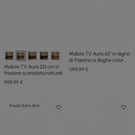
Mobile TV Aura 65" in legno
di frassino a doghe color
noce con piano in pietra
Mobile TV Aura 213 cm in
1.199
,99
€
sinterizzata
frassino scanalato naturale
con piano in pietra
999
,99
€
sinterizzata
Prezzo Early Bird