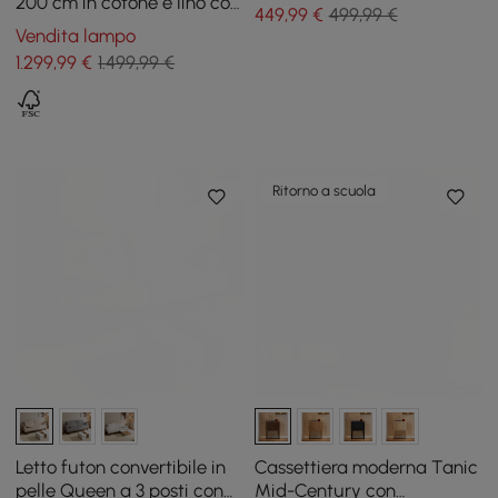
200 cm in cotone e lino con
449
,99
€
499,99 €
cuscini
Vendita lampo
1.299
,99
€
1.499,99 €
Ritorno a scuola
Letto futon convertibile in
Cassettiera moderna Tanic
pelle Queen a 3 posti con
Mid-Century con