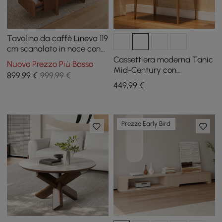
Tavolino da caffè Lineva 119
cm scanalato in noce con
piano sollevabile e 2
Cassettiera moderna Tanic
Nuovo Prezzo Più Basso
cassetti
Mid-Century con
899
,99
€
999,99 €
contenitore a 3 cassetti in
449
,99
€
legno di frassino
Prezzo Early Bird