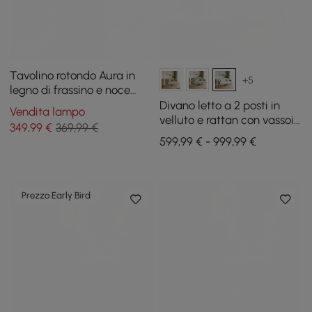
Tavolino rotondo Aura in
+5
legno di frassino e noce
scanalato con piano in
Divano letto a 2 posti in
Vendita lampo
pietra sinterizzata
velluto e rattan con vassoio
349
,99
€
369,99 €
girevole
599,99 € - 999,99 €
Prezzo Early Bird