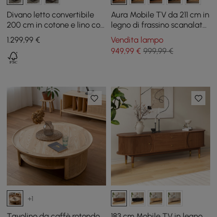
Divano letto convertibile
Aura Mobile TV da 211 cm in
200 cm in cotone e lino con
legno di frassino scanalato
cuscini
noce con piano in pietra
1.299
,99
€
Vendita lampo
sinterizzata
949
,99
€
999,99 €
+1
Tavolino da caffè rotondo
183 cm Mobile TV in legno