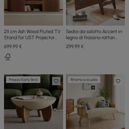
211 cm Ash Wood Fluted TV
Sedia da salotto Accent in
Stand for UST Projector
legno di frassino rattan
with Cabinets
noce
699
,99
€
299
,99
€
Prezzo Early Bird
Ritorno a scuola