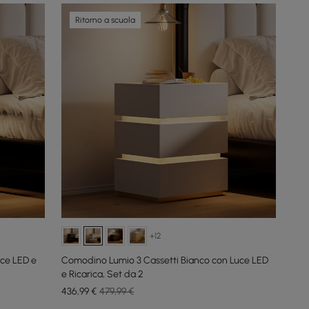
Ritorno a scuola
+12
ce LED e
Comodino Lumio 3 Cassetti Bianco con Luce LED
e Ricarica, Set da 2
436
,99
€
479,99 €