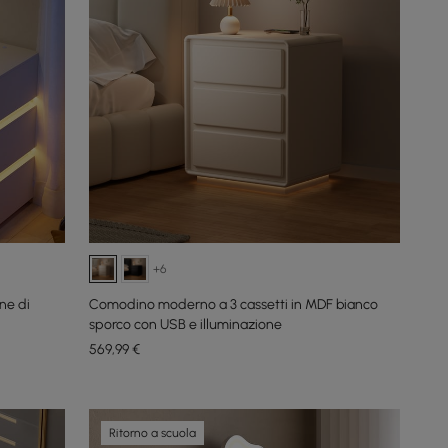
+6
ne di
Comodino moderno a 3 cassetti in MDF bianco
sporco con USB e illuminazione
569
,99
€
Ritorno a scuola