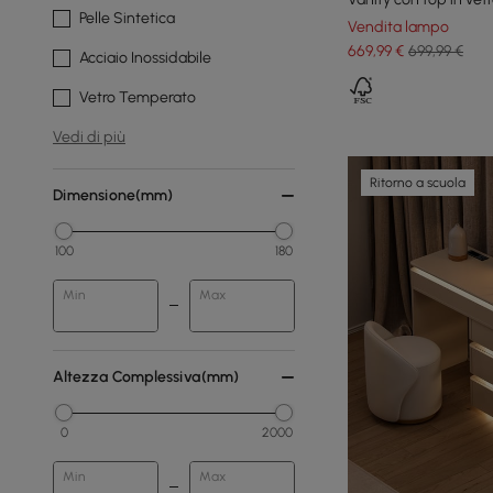
Pelle Sintetica
Vendita lampo
669
,99
€
699,99 €
Acciaio Inossidabile
Vetro Temperato
Vedi di più
Ritorno a scuola
Dimensione(mm)
100
180
Min
Max
Altezza Complessiva(mm)
0
2000
Min
Max