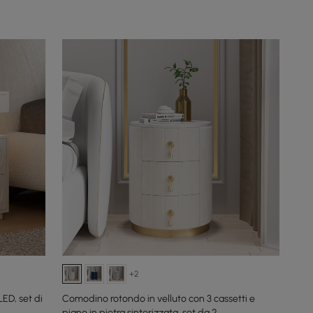
+2
ED, set di
Comodino rotondo in velluto con 3 cassetti e
piano in pietra sinterizzata, set da 2