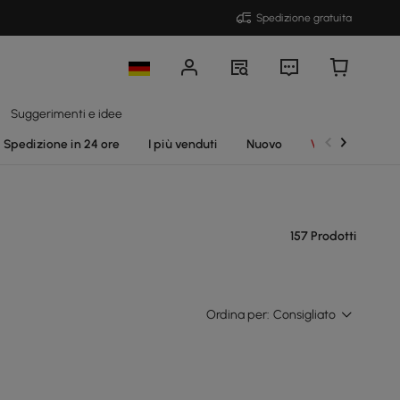
Spedizione gratuita
Suggerimenti e idee
Spedizione in 24 ore
I più venduti
Nuovo
Vendite
157 Prodotti
Ordina per:
Consigliato