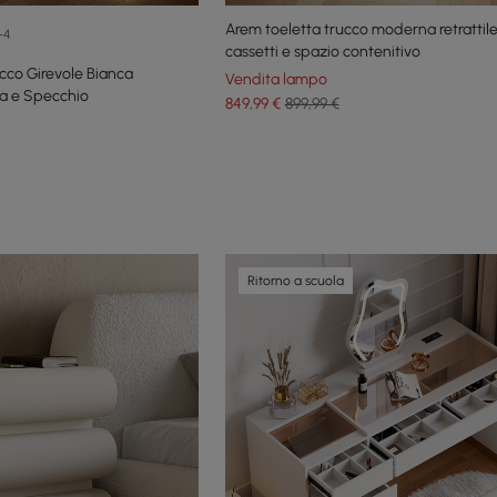
Arem toeletta trucco moderna retrattil
+4
cassetti e spazio contenitivo
cco Girevole Bianca
Vendita lampo
ca e Specchio
849
,99
€
899,99 €
Ritorno a scuola