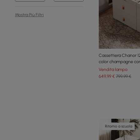
Mostra Più Filtri
Cassettiera Chanor 1
color champagne con 
Vendita lampo
649
,99
€
799,99 €
Ritorno a scuola