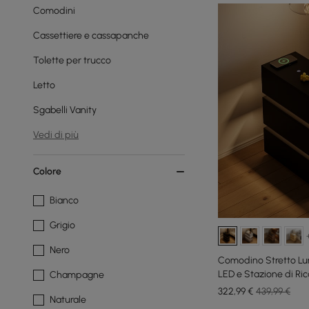
Comodini
Cassettiere e cassapanche
Tolette per trucco
Letto
Sgabelli Vanity
Vedi di più
Colore
Bianco
Grigio
Nero
Comodino Stretto Lum
LED e Stazione di Ric
Champagne
322
,99
€
439,99 €
Naturale