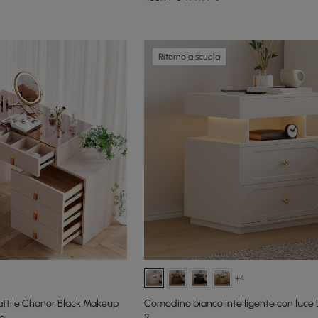
Ritorno a scuola
+4
rattile Chanor Black Makeup
Comodino bianco intelligente con luce L
ro
2