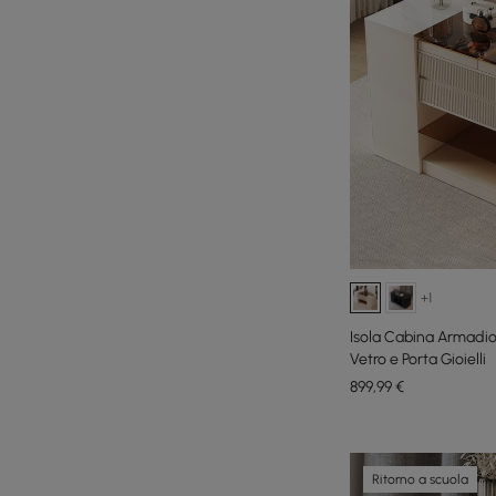
+1
Isola Cabina Armadio
Vetro e Porta Gioielli
899
,99
€
Ritorno a scuola