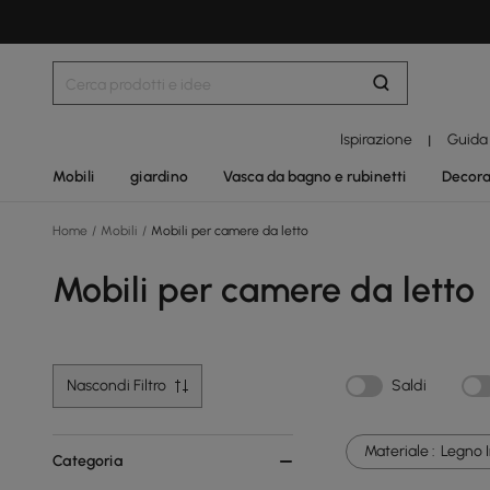
Ispirazione
Guida
|
Mobili
giardino
Vasca da bagno e rubinetti
Decora
Home
/
Mobili
/
Mobili per camere da letto
Mobili per camere da letto
Nascondi Filtro
Saldi
Materiale :
Legno 
Categoria