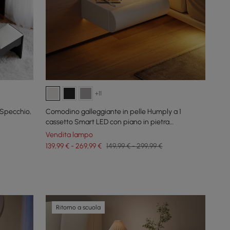
+11
Specchio,
Comodino galleggiante in pelle Humply a 1
cassetto Smart LED con piano in pietra
sinterizzata
Vendita lampo
139,99 € - 269,99 €
149,99 € - 299,99 €
Ritorno a scuola