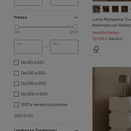
Prezzo
Lumio Postazione Tru
Illuminata con Ricari
Vendita lampo
169
2000
769
,99
€
799,99 €
Min
Max
Da 150 a 250
Da 250 a 500
Da 500 a 1000
Da 1000 a 1500
1500 e versioni successive
Vedi di più
Larghezza Totale(mm)