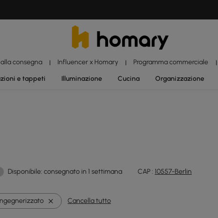
 alla consegna
Influencer x Homary
Programma commerciale
|
|
|
zioni e tappeti
Illuminazione
Cucina
Organizzazione
Disponibile: consegnato in 1 settimana
CAP :
10557-Berlin
Ingegnerizzato
Cancella tutto