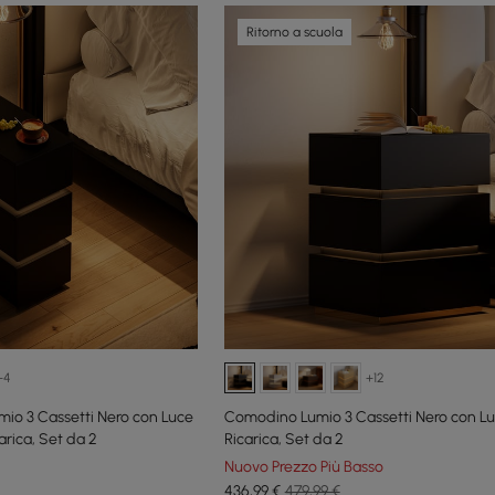
Ritorno a scuola
+4
+12
io 3 Cassetti Nero con Luce
Comodino Lumio 3 Cassetti Nero con Lu
arica, Set da 2
Ricarica, Set da 2
Nuovo Prezzo Più Basso
436
,99
€
479,99 €