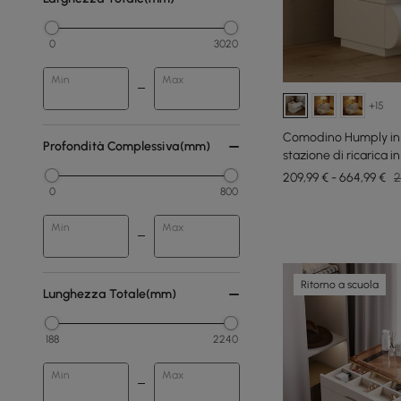
0
3020
Min
Max
+15
Comodino Humply in s
Profondità Complessiva(mm)
stazione di ricarica i
209,99 € - 664,99 €
2
0
800
Min
Max
Ritorno a scuola
Lunghezza Totale(mm)
188
2240
Min
Max