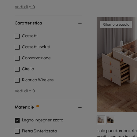
Vedi di più
Caratteristica
Ritorno a scuola
Cassetti
Cassetti Inclusi
Conservazione
Girella
Ricarica Wireless
Vedi di più
Materiale
Legno Ingegnerizzato
Isola guardaroba ret
Pietra Sinterizzata
Vanity con top in vet