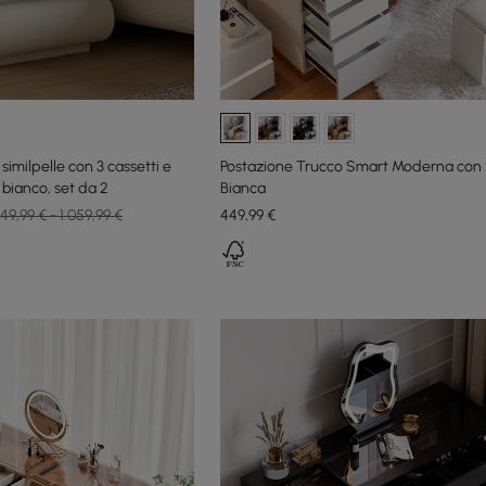
imilpelle con 3 cassetti e
Postazione Trucco Smart Moderna con 
n bianco, set da 2
Bianca
49,99 € - 1.059,99 €
449
,99
€