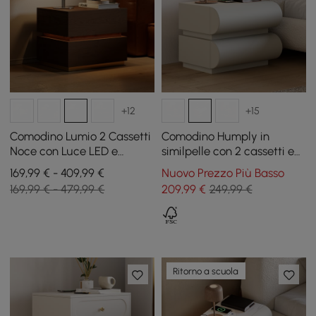
+12
+15
Comodino Lumio 2 Cassetti
Comodino Humply in
Noce con Luce LED e
similpelle con 2 cassetti e
Ricarica, Set da 2
stazione di ricarica in
169,99 € - 409,99 €
Nuovo Prezzo Più Basso
grigio
169,99 € - 479,99 €
209
,99
€
249,99 €
Ritorno a scuola