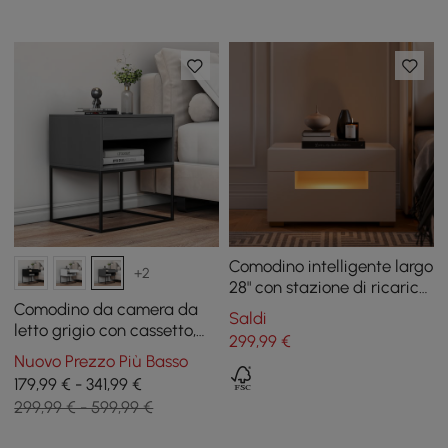
Comodino intelligente largo
+2
28" con stazione di ricarica
e luce
Comodino da camera da
Saldi
letto grigio con cassetto,
299
,99
€
base in metallo, set di 2
Nuovo Prezzo Più Basso
179,99 € - 341,99 €
299,99 € - 599,99 €