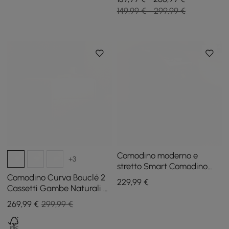
149,99 € - 299,99 €
Comodino moderno e
+3
stretto Smart Comodino
Cherry con sensore di luce
Comodino Curva Bouclé 2
229
,99
€
e porta USB
Cassetti Gambe Naturali e
Porta USB
269
,99
€
299,99 €