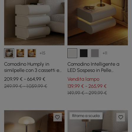
+15
+11
Comodino Humply in
Comodino Intelligente a
similpelle con 3 cassetti e
LED Sospeso in Pelle
stazione di ricarica in
Humply con 2 Cassetti e
209,99 € - 664,99 €
Vendita lampo
bianco, set da 2
Top in Pietra Sinterizzata
249,99 € - 1.059,99 €
139,99 € - 265,99 €
149,99 € - 299,99 €
Ritorno a scuola