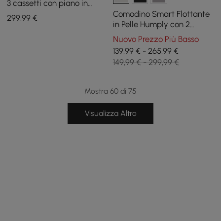
3 cassetti con piano in
pietra sinterizzata e porta
Comodino Smart Flottante
299
,99
€
USB
in Pelle Humply con 2
Cassetti
Nuovo Prezzo Più Basso
139,99 € - 265,99 €
149,99 € - 299,99 €
Mostra 60 di 75
Visualizza Altro