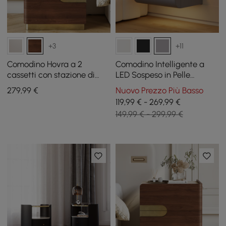
+3
+11
Comodino Hovra a 2
Comodino Intelligente a
cassetti con stazione di
LED Sospeso in Pelle
ricarica e piano in pietra
Humply con 2 Cassetti e
279
,99
€
Nuovo Prezzo Più Basso
sinterizzata travertino
Top in Pietra Sinterizzata
119,99 € - 269,99 €
149,99 € - 299,99 €