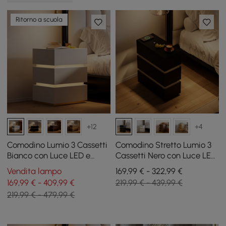
Ritorno a scuola
+12
+4
Comodino Lumio 3 Cassetti
Comodino Stretto Lumio 3
Bianco con Luce LED e
Cassetti Nero con Luce LED
Ricarica, Set da 2
e Stazione di Ricarica, Set
Vendita lampo
169,99 € - 322,99 €
da 2
169,99 € - 409,99 €
219,99 € - 439,99 €
219,99 € - 479,99 €