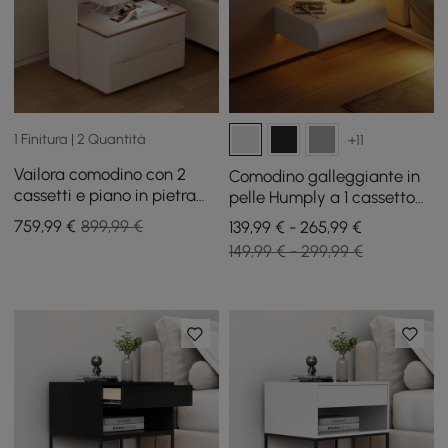
1 Finitura | 2 Quantità
+11
Vailora comodino con 2
Comodino galleggiante in
cassetti e piano in pietra
pelle Humply a 1 cassetto
sinterizzata con luce
Smart LED con piano in
759
,99
€
899,99 €
139,99 € - 265,99 €
sensore e ricarica wireless,
pietra sinterizzata
149,99 € - 299,99 €
set da 2