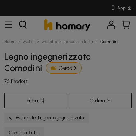
App
Home
/
Mobili
/
Mobili per camere da letto
/
Comodini
Legno ingegnerizzato
Comodini
Cerca
75 Prodotti
Filtra
Ordina
Materiale: Legno Ingegnerizzato
Cancella Tutto