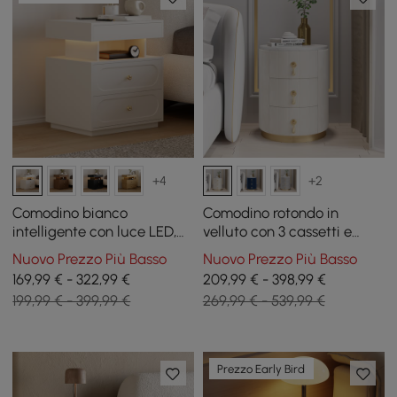
+4
+2
Comodino bianco
Comodino rotondo in
intelligente con luce LED,
velluto con 3 cassetti e
set di 2
piano in pietra sinterizzata,
Nuovo Prezzo Più Basso
Nuovo Prezzo Più Basso
set da 2
169,99 € - 322,99 €
209,99 € - 398,99 €
199,99 € - 399,99 €
269,99 € - 539,99 €
Prezzo Early Bird