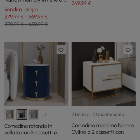
269
,99
€
Cassetti con Piano in Pietra
Vendita lampo
Sinterizzata
279,99 € - 569,99 €
279,99 € - 659,99 €
2 Finitura | 2 Orientamento
+2
Comodino moderno bianco
Comodino rotondo in
Cylina a 2 cassetti con
velluto con 3 cassetti e
gamba dorata
piano in pietra sinterizzata