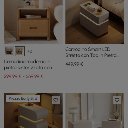
Comodino Smart LED
+2
Stretto con Top in Pietra
Sinterizzata
Comodino moderno in
449
,99
€
pietra sinterizzata con
cassetti e ripiano, set di 2
399,99 € - 669,99 €
Prezzo Early Bird