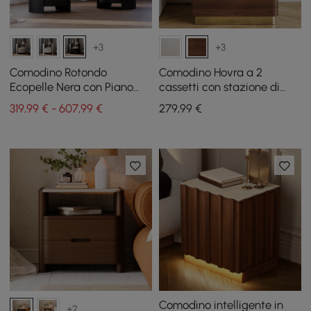
+3
+3
Comodino Rotondo
Comodino Hovra a 2
Ecopelle Nera con Piano
cassetti con stazione di
Vetro e Pietra Sinterizzata,
ricarica e piano in pietra
319,99 € - 607,99 €
279
,99
€
Set da 2
sinterizzata travertino
Comodino intelligente in
+2