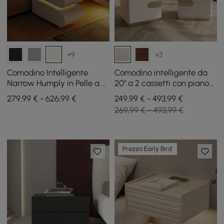
+9
+3
Comodino Intelligente
Comodino intelligente da
Narrow Humply in Pelle a 3
20" a 2 cassetti con piano
Cassetti con Piano in Pietra
in pietra sinterizzata e
279,99 € - 626,99 €
249,99 € - 493,99 €
Sinterizzata
stazione di ricarica, set da
269,99 € - 493,99 €
2
Prezzo Early Bird