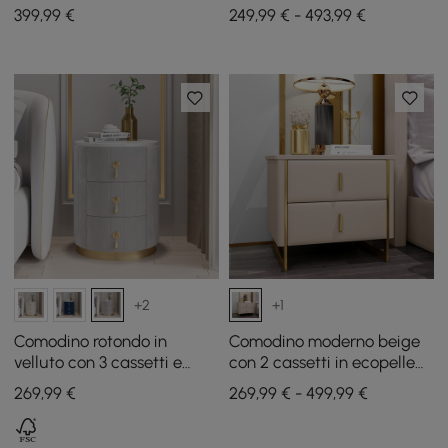
Humply
pietra sinterizzata e
399
,99
€
249,99 € - 493,99 €
stazione di ricarica
+2
+1
Comodino rotondo in
Comodino moderno beige
velluto con 3 cassetti e
con 2 cassetti in ecopelle
piano in pietra sinterizzata
dorata, set di 2
269
,99
€
269,99 € - 499,99 €