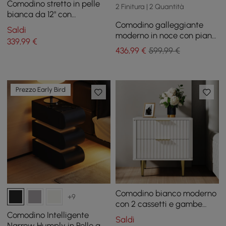
Comodino stretto in pelle
2 Finitura | 2 Quantità
bianca da 12" con
Comodino galleggiante
caricabatterie wireless
Saldi
moderno in noce con piano
339
,99
€
in vetro per riporre gioielli,
436
,99
€
599,99 €
set di 2
Prezzo Early Bird
Comodino bianco moderno
+9
con 2 cassetti e gambe
dorate
Comodino Intelligente
Saldi
Narrow Humply in Pelle a 3