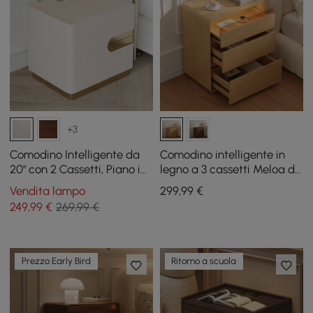
+3
Comodino Intelligente da
Comodino intelligente in
20" con 2 Cassetti, Piano in
legno a 3 cassetti Meloa da
Pietra Sinterizzata e
600 mm con illuminazione
Vendita lampo
299
,99
€
Stazione di Ricarica
a LED e stazione di ricarica
249
,99
€
269,99 €
Prezzo Early Bird
Ritorno a scuola