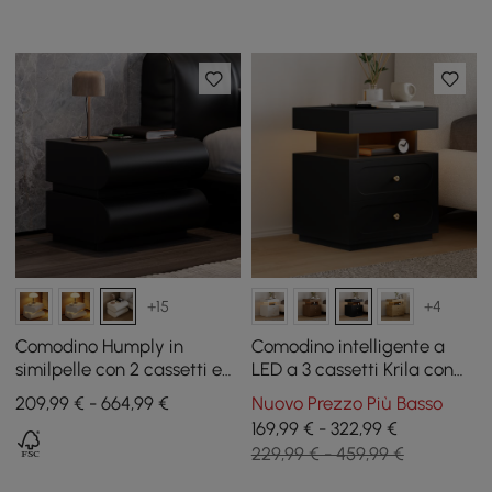
+15
+4
Comodino Humply in
Comodino intelligente a
similpelle con 2 cassetti e
LED a 3 cassetti Krila con
stazione di ricarica in nero
luce, set di 2
209,99 € - 664,99 €
Nuovo Prezzo Più Basso
169,99 € - 322,99 €
229,99 € - 459,99 €