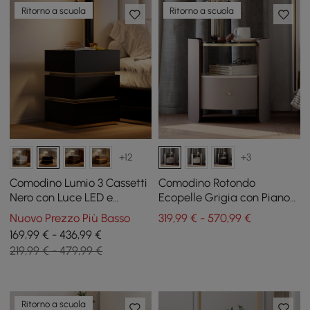
Ritorno a scuola
Ritorno a scuola
+12
+3
Comodino Lumio 3 Cassetti
Comodino Rotondo
Nero con Luce LED e
Ecopelle Grigia con Piano
Ricarica, Set da 2
Vetro e Pietra Sinterizzata,
Nuovo Prezzo Più Basso
319,99 € - 570,99 €
Set da 2
169,99 € - 436,99 €
219,99 € - 479,99 €
Ritorno a scuola