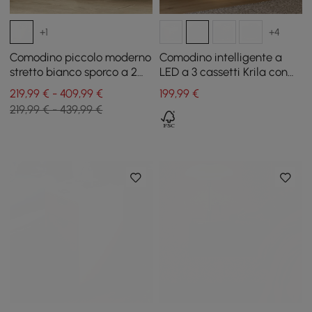
+1
+4
Comodino piccolo moderno
Comodino intelligente a
stretto bianco sporco a 2
LED a 3 cassetti Krila con
cassetti con pelle PU set di
luce
219,99 € - 409,99 €
199
,99
€
2
219,99 € - 439,99 €