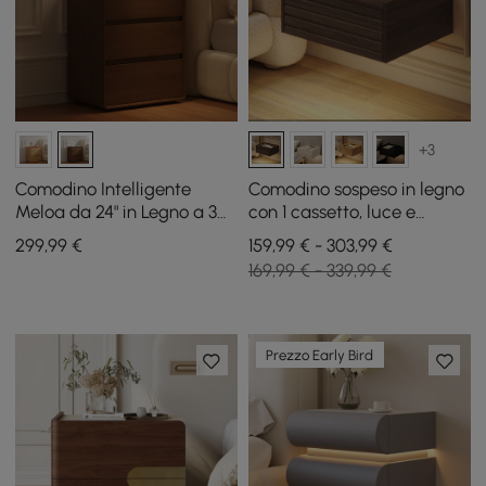
+3
Comodino Intelligente
Comodino sospeso in legno
Meloa da 24" in Legno a 3
con 1 cassetto, luce e
Cassetti con Illuminazione
stazione di ricarica, set da
299
,99
€
159,99 € - 303,99 €
LED e Stazione di Ricarica
2
169,99 € - 339,99 €
Prezzo Early Bird