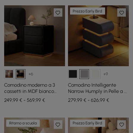
Prezzo Early Bird
+6
+9
Comodino moderno a 3
Comodino Intelligente
cassetti in MDF bianco
Narrow Humply in Pelle a 3
sporco con USB e
Cassetti con Piano in Pietra
249,99 € - 569,99 €
279,99 € - 626,99 €
illuminazione
Sinterizzata
Ritorno a scuola
Prezzo Early Bird