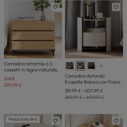
Comodino retrattile a 3
+3
cassetti in legno naturale
da 30"
Comodino Rotondo
Saldi
Ecopelle Bianca con Piano
599
,99
€
Vetro e Pietra Sinterizzata,
319,99 € - 607,99 €
Set da 2
349,99 € - 699,99 €
Prezzo Early Bird