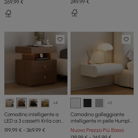
249
,99
€
269
,99
€
+4
+11
Comodino intelligente a
Comodino galleggiante
LED a 3 cassetti Krila con
intelligente in pelle Humply
luce, set di 2
con cassetto, set di 2
199,99 € - 369,99 €
Nuovo Prezzo Più Basso
139,99 € - 265,99 €