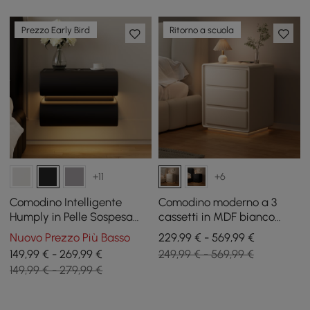
Prezzo Early Bird
Ritorno a scuola
+11
+6
Comodino Intelligente
Comodino moderno a 3
Humply in Pelle Sospesa
cassetti in MDF bianco
con 2 Cassetti, LED e Top in
sporco con USB e
Nuovo Prezzo Più Basso
229,99 € - 569,99 €
Pietra Sinterizzata
illuminazione
149,99 € - 269,99 €
249,99 € - 569,99 €
149,99 € - 279,99 €