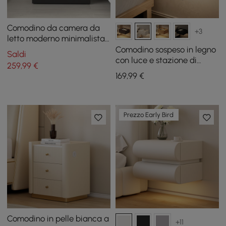
Comodino da camera da
+3
letto moderno minimalista
nero da 24" con 2 cassetti
Comodino sospeso in legno
Saldi
con luce e stazione di
259
,99
€
ricarica
169
,99
€
Prezzo Early Bird
Comodino in pelle bianca a
+11