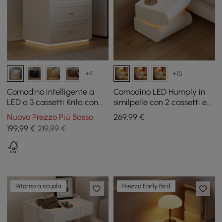
+4
+15
Comodino intelligente a
Comodino LED Humply in
LED a 3 cassetti Krila con
similpelle con 2 cassetti e
luce
stazione di ricarica in
Nuovo Prezzo Più Basso
269
,99
€
bianco
199
,99
€
219,99 €
Ritorno a scuola
Prezzo Early Bird