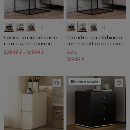
+2
+2
Comodino moderno nero
Comodino laccato bianco
con cassetto e base in
con 1 cassetto e struttura in
metallo nero, set di 2
acciaio inossidabile
229,99 € - 369,99 €
Saldi
229
,99
€
Ritorno a scuola