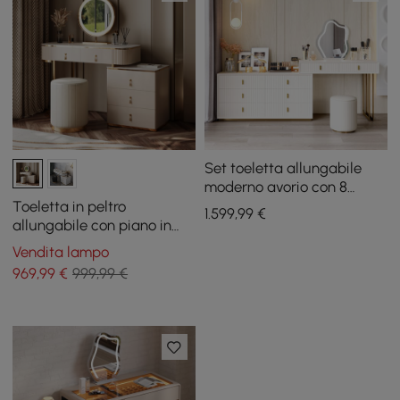
Set toeletta allungabile
moderno avorio con 8
cassetti e sgabello
Toeletta in peltro
1.599
,99
€
allungabile con piano in
pietra sinterizzata e 5
Vendita lampo
cassetti
969
,99
€
999,99 €