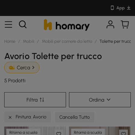
App
Home
/
Mobili
/
Mobili per camere da letto
/
Tolette per trucco
Avorio Tolette per trucco
Cerca
5 Prodotti
Filtra
Ordina
Finitura: Avorio
Cancella Tutto
Ritorno a scuola
Ritorno a scuola