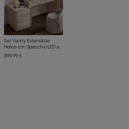
Set Vanity Estensibile
Haloa con Specchio LED e
Espositore per Gioielli (102 -
899
,99
€
146 cm)