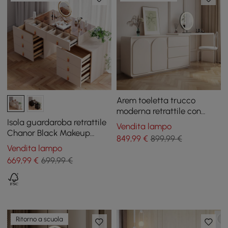
Arem toeletta trucco
moderna retrattile con
cassetti e spazio
Isola guardaroba retrattile
Vendita lampo
contenitivo
Chanor Black Makeup
849
,99
€
899,99 €
Vanity con top in vetro
Vendita lampo
669
,99
€
699,99 €
Ritorno a scuola