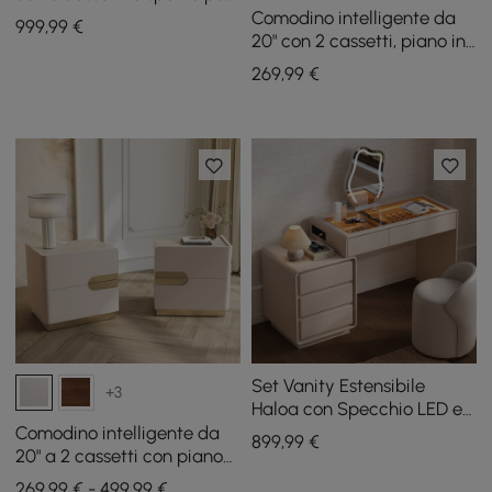
riporre gioielli
Comodino intelligente da
999
,99
€
20" con 2 cassetti, piano in
pietra sinterizzata e
269
,99
€
stazione di ricarica
Set Vanity Estensibile
+3
Haloa con Specchio LED e
Espositore per Gioielli (102 -
Comodino intelligente da
899
,99
€
146 cm)
20" a 2 cassetti con piano
in pietra sinterizzata e
269,99 € - 499,99 €