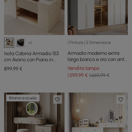
1 Finitura | 2 Dimensione
+1
Armadio moderno extra
Isola Cabina Armadio 153
largo bianco e oro con anta
cm Avorio con Piano in
in vetro trasparente con
Vetro e Porta Gioielli
Vendita lampo
899
,99
€
sensore di luce
1.599
,99
€
1.669,99 €
Ritorno a scuola