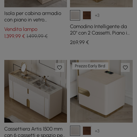
Isola per cabina armadio
+3
con piano in vetro
temperato da 47" con
Comodino Intelligente da
Vendita lampo
specchio e cassettiera per
20" con 2 Cassetti, Piano in
1.399
,99
€
1.499,99 €
gioielli
Pietra Sinterizzata e
269
,99
€
Stazione di Ricarica
Prezzo Early Bird
Cassettiera Artis 1500 mm
+3
con 6 cassetti e spazio per