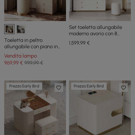
Set toeletta allungabile
moderno avorio con 8
cassetti e sgabello
Toeletta in peltro
1.599
,99
€
allungabile con piano in
pietra sinterizzata e 5
Vendita lampo
cassetti
969
,99
€
999,99 €
Prezzo Early Bird
Prezzo Early Bird