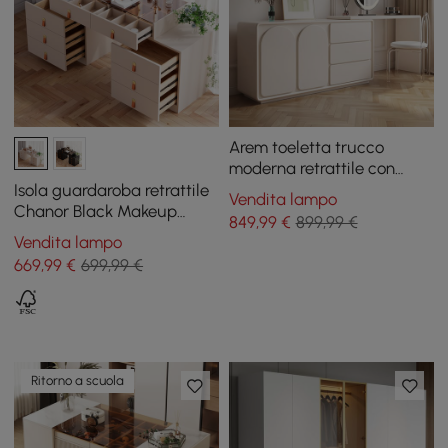
Arem toeletta trucco
moderna retrattile con
cassetti e spazio
Isola guardaroba retrattile
Vendita lampo
contenitivo
Chanor Black Makeup
849
,99
€
899,99 €
Vanity con top in vetro
Vendita lampo
669
,99
€
699,99 €
Ritorno a scuola