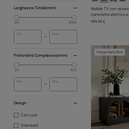
Larghezza Totale(mm)
Mobile TV con ripian
caminetto elettrico 
cm
999
,99
€
120
2900
Min
Max
Prezzo Early Bird
Profondità Complessiva(mm)
24
450
Min
Max
Design
Con Luce
Standard