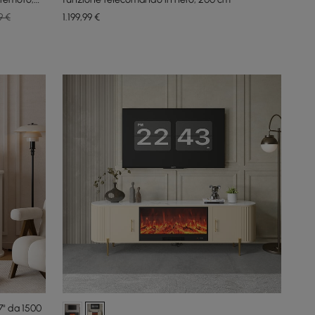
9 €
1.199
,99
€
7" da 1500