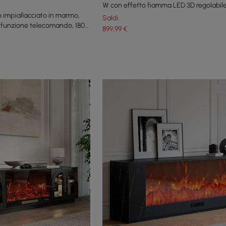
W con effetto fiamma LED 3D regolabile
o impiallacciato in marmo,
marce
Saldi
e funzione telecomando, 180
899
,99
€