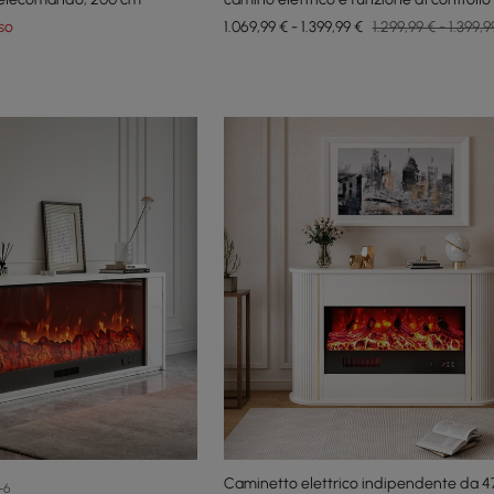
220 cm
so
1.069,99 € - 1.399,99 €
1.299,99 € - 1.399,9
Caminetto elettrico indipendente da 4
+6