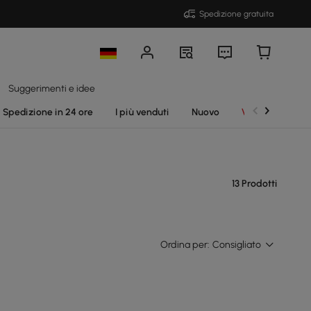
Spedizione gratuita
Suggerimenti e idee
Spedizione in 24 ore
I più venduti
Nuovo
Vendite
13 Prodotti
Ordina per:
Consigliato