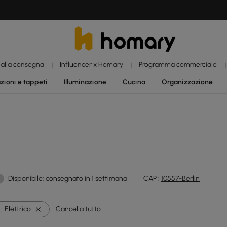
 alla consegna
Influencer x Homary
Programma commerciale
|
|
|
zioni e tappeti
Illuminazione
Cucina
Organizzazione
Disponibile: consegnato in 1 settimana
CAP :
10557-Berlin
:
Elettrico
Cancella tutto