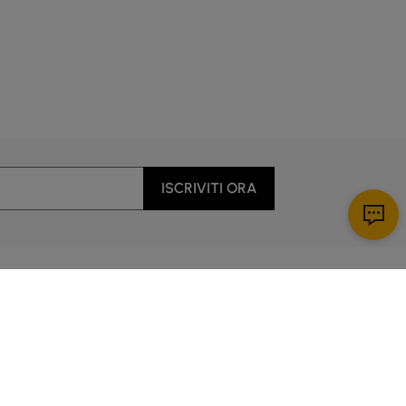
e per gli affitti.
l mobile TV.
ISCRIVITI ORA
ica pesante.
 o stanze secondarie.
Scarica app
enti