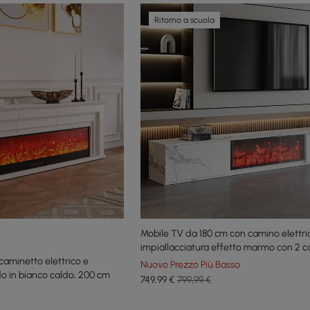
Ritorno a scuola
Mobile TV da 180 cm con camino elettri
impiallacciatura effetto marmo con 2 ca
caminetto elettrico e
Nuovo Prezzo Più Basso
o in bianco caldo, 200 cm
749
,99
€
799,99 €