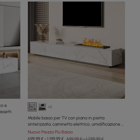
co e
+5
ssetti
Mobile basso per TV con piano in pietra
sinterizzata, caminetto elettrico, umidificazione e
2 cassetti, 220 cm
Nuovo Prezzo Più Basso
699,99 € - 1.199,99 €
699,99 € - 1.299,99 €