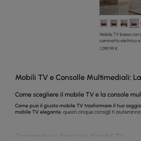
Mobile TV basso con p
caminetto elettrico 
cm
1.099
,99
€
Products in the current category have been updated to show th
Mobili TV e Consolle Multimediali: 
Come scegliere il mobile TV e la console mul
Come può il giusto mobile TV trasformare il tuo soggi
mobile TV elegante
, questi cinque consigli ti aiuterann
Comprendere i diversi tipi di mobili TV