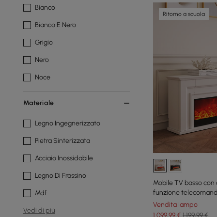
Bianco
Ritorno a scuola
Bianco E Nero
Grigio
Nero
Noce
Materiale
Legno Ingegnerizzato
Pietra Sinterizzata
Acciaio Inossidabile
Legno Di Frassino
Mobile TV basso con 
funzione telecomand
Mdf
Vendita lampo
Vedi di più
1.099
,99
€
1.199,99 €