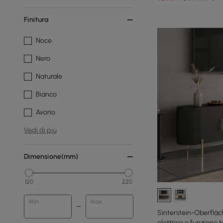
Finitura
Noce
Nero
Naturale
Bianco
Avorio
Vedi di più
Dimensione(mm)
120
220
Min
Max
Sinterstein-Oberflä
elettrico e funzione