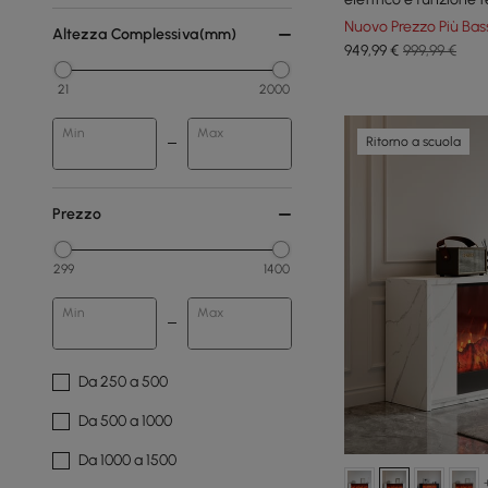
Nuovo Prezzo Più Bas
Altezza Complessiva(mm)
949
,99
€
999,99 €
21
2000
Min
Max
Ritorno a scuola
Prezzo
299
1400
Min
Max
Da 250 a 500
Da 500 a 1000
Da 1000 a 1500