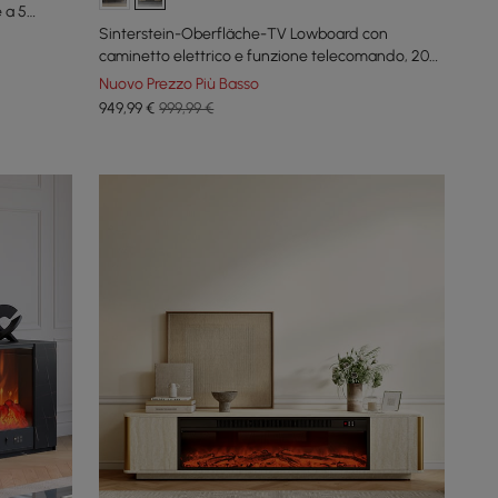
 a 5
Sinterstein-Oberfläche-TV Lowboard con
caminetto elettrico e funzione telecomando, 200
cm
Nuovo Prezzo Più Basso
949
,99
€
999,99 €