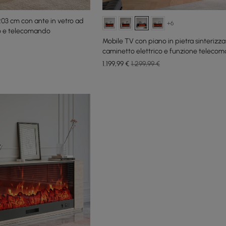
03 cm con ante in vetro ad
+6
co e telecomando
Mobile TV con piano in pietra sinterizza
caminetto elettrico e funzione telecom
cm
1.199
,99
€
1.299,99 €