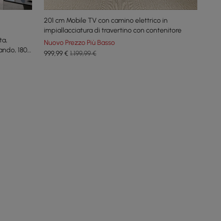
201 cm Mobile TV con camino elettrico in
impiallacciatura di travertino con contenitore
ta,
Nuovo Prezzo Più Basso
ando, 180
999
,99
€
1.199,99 €