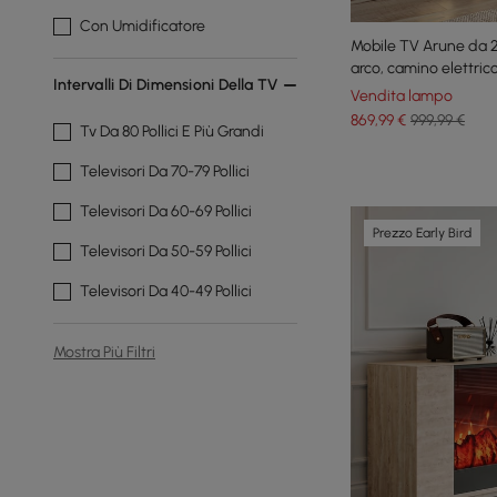
Con Umidificatore
Mobile TV Arune da 2
arco, camino elettri
Intervalli Di Dimensioni Della TV
Vendita lampo
869
,99
€
999,99 €
Tv Da 80 Pollici E Più Grandi
Televisori Da 70-79 Pollici
Televisori Da 60-69 Pollici
Prezzo Early Bird
Televisori Da 50-59 Pollici
Televisori Da 40-49 Pollici
Mostra Più Filtri