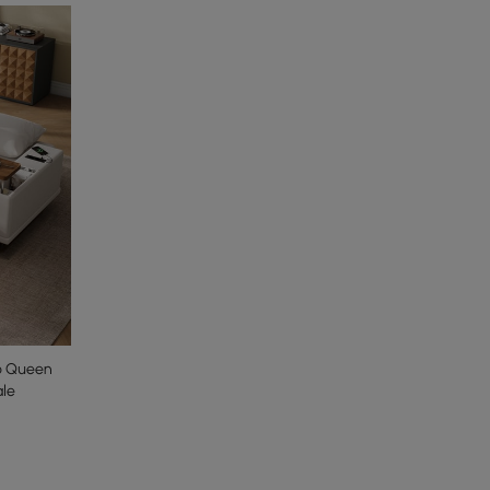
to Queen
ale