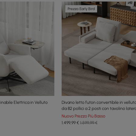
Prezzo Early Bird
inabile Elettrica in Velluto
Divano letto futon convertibile in vellu
da 82 pollici a 2 posti con tavolino later
Nuovo Prezzo Più Basso
1.499
,99
€
1.599,99 €