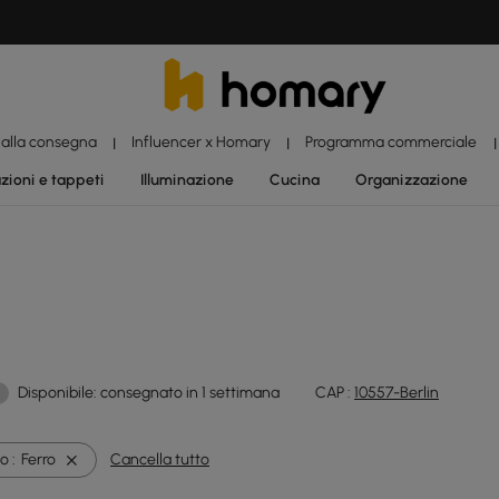
 alla consegna
Influencer x Homary
Programma commerciale
|
|
|
zioni e tappeti
Illuminazione
Cucina
Organizzazione
Disponibile: consegnato in 1 settimana
CAP :
10557-Berlin
o :
Ferro
Cancella tutto