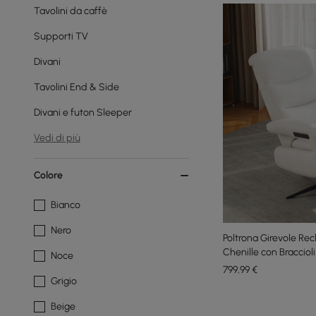
Tavolini da caffè
Supporti TV
Divani
Tavolini End & Side
Divani e futon Sleeper
Vedi di più
Colore
Bianco
Nero
Poltrona Girevole Recl
Chenille con Braccioli
Noce
799
,99
€
Grigio
Beige