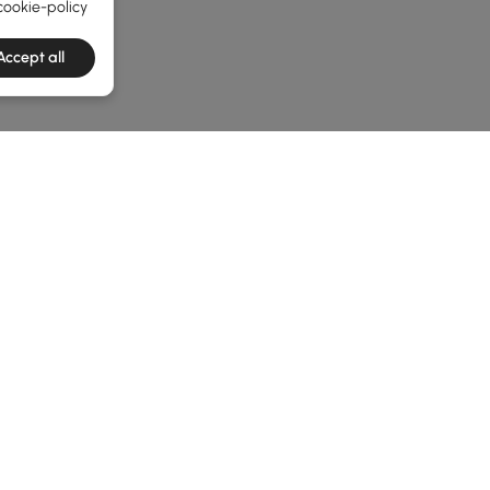
cookie-policy
Accept all
he latest 2 items