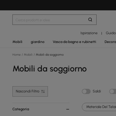
Ispirazione
Guida
|
Mobili
giardino
Vasca da bagno e rubinetti
Decora
Home
/
Mobili
/
Mobili da soggiorno
Mobili da soggiorno
Nascondi Filtro
Saldi
Materiale Del Telai
Categoria