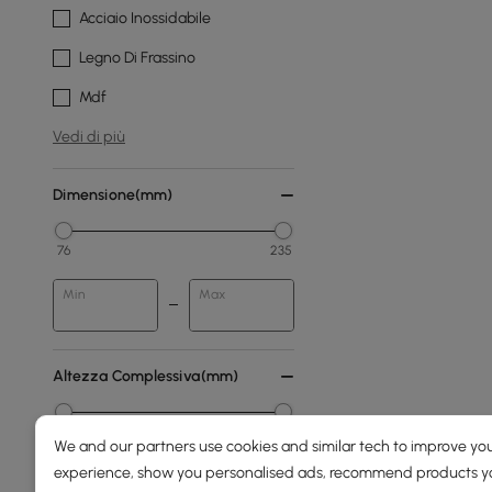
Acciaio Inossidabile
Legno Di Frassino
Mdf
Vedi di più
Dimensione(mm)
76
235
Min
Max
Altezza Complessiva(mm)
0
2000
We and our partners use cookies and similar tech to improve you
experience, show you personalised ads, recommend products you
Min
Max