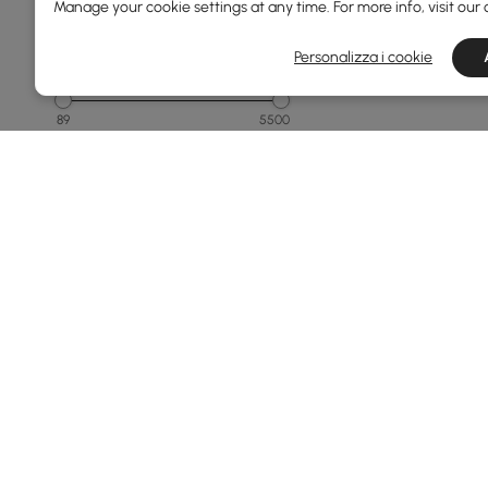
Manage your cookie settings at any time. For more info, visit our
Personalizza i cookie
Prezzo
89
5500
Min
Max
Sotto 150
Da 150 a 250
Da 250 a 500
Da 500 a 1000
Da 1000 a 1500
Vedi di più
Products in the current category have been updated to show t
Larghezza Totale(mm)