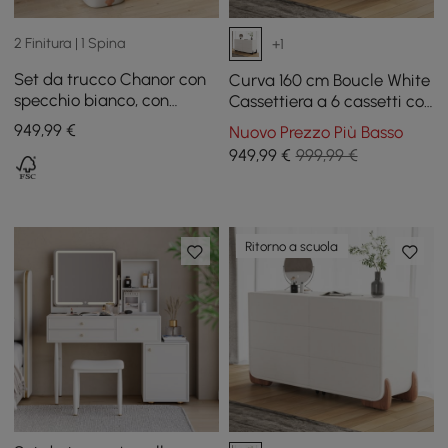
2 Finitura | 1 Spina
+1
Set da trucco Chanor con
Curva 160 cm Boucle White
specchio bianco, con
Cassettiera a 6 cassetti con
portaoggetti per gioielli,
stazione di ricarica
949
,99
€
Nuovo Prezzo Più Basso
armadietto e sgabello
949
,99
€
999,99 €
Ritorno a scuola