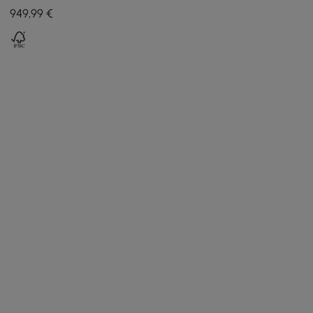
nero con specchio
949
,99
€