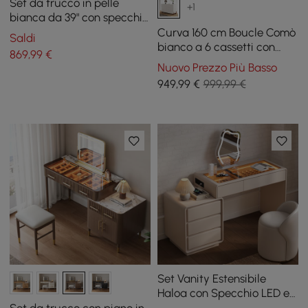
Set da trucco in pelle
+1
bianca da 39" con specchio
a led con caricabatterie
Curva 160 cm Boucle Comò
Saldi
bianco a 6 cassetti con
869
,99
€
stazione di ricarica
Nuovo Prezzo Più Basso
949
,99
€
999,99 €
Set Vanity Estensibile
Haloa con Specchio LED e
Espositore per Gioielli (102 -
Set da trucco con piano in