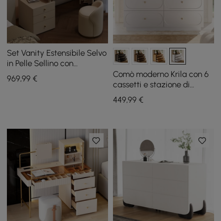
Set Vanity Estensibile Selvo
in Pelle Sellino con
Specchio LED e Sgabello
Comò moderno Krila con 6
969
,99
€
(120–157 cm)
cassetti e stazione di
ricarica in bianco, 119 cm
449
,99
€