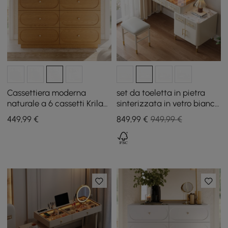
Cassettiera moderna
set da toeletta in pietra
naturale a 6 cassetti Krila
sinterizzata in vetro bianco
da 1200 mm con stazione
con specchio
449
,99
€
849
,99
€
949,99 €
di ricarica