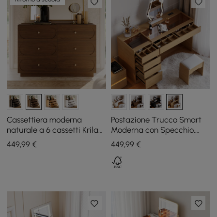
Cassettiera moderna
Postazione Trucco Smart
naturale a 6 cassetti Krila
Moderna con Specchio,
da 1200 mm con stazione
Naturale
449
,99
€
449
,99
€
di ricarica