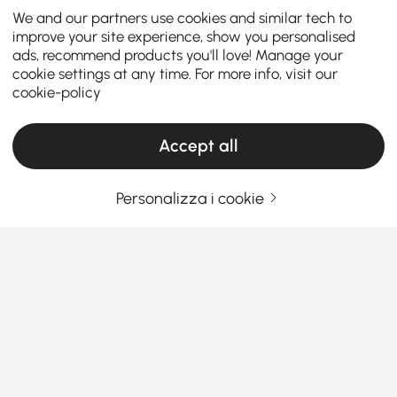
We and our partners use cookies and similar tech to
improve your site experience, show you personalised
ads, recommend products you'll love! Manage your
cookie settings at any time. For more info, visit our
cookie-policy
Accept all
Personalizza i cookie
Una guida intelligente per gli acquirenti
per trovare la cassettiera e la cassapanca
giusti
Cosa rende il comò e la cassettiera giusti
un punto di svolta totale nella tua camera
da letto?
Vedi Più
Products in the current category have been updated to show the latest 1 items