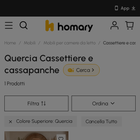
App
Home
/
Mobili
/
Mobili per camere da letto
/
Cassettiere e cas
Quercia Cassettiere e
cassapanche
Cerca
1 Prodotti
Filtra
Ordina
Colore Superiore: Quercia
Cancella Tutto