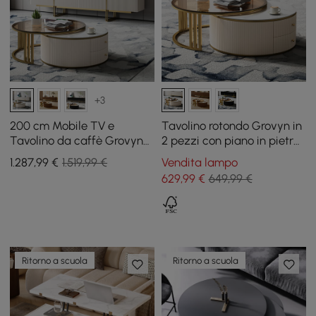
+3
200 cm Mobile TV e
Tavolino rotondo Grovyn in
Tavolino da caffè Grovyn
2 pezzi con piano in pietra
con funzione a nido d'ape
sinterizzata
1.287
,99
€
1.519,99 €
Vendita lampo
629
,99
€
649,99 €
Ritorno a scuola
Ritorno a scuola