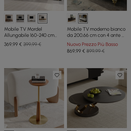
Mobile TV Mordel
Mobile TV moderno bianco
Allungabile 160-240 cm
da 200,66 cm con 4 ante e
Naturale con Contenitore
2 cassetti
369
,99
€
399,99 €
Nuovo Prezzo Più Basso
869
,99
€
899,99 €