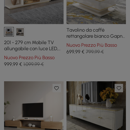
Tavolino da caffè
rettangolare bianco Gapn
51" con ripiano in vetro
201 - 279 cm Mobile TV
Nuovo Prezzo Più Basso
temperato a 4 cassetti
allungabile con luce LED,
699
,99
€
799,99 €
mobili con anta in vetro
Nuovo Prezzo Più Basso
temperato e cassetto
999
,99
€
1.099,99 €