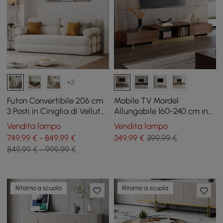
+3
Futon Convertibile 206 cm
Mobile TV Mordel
3 Posti in Ciniglia di Velluto
Allungabile 160-240 cm in
4 in 1
Noce con Contenitore
Vendita lampo
Vendita lampo
749,99 € - 849,99 €
349
,99
€
399,99 €
849,99 € - 999,99 €
Ritorno a scuola
Ritorno a scuola