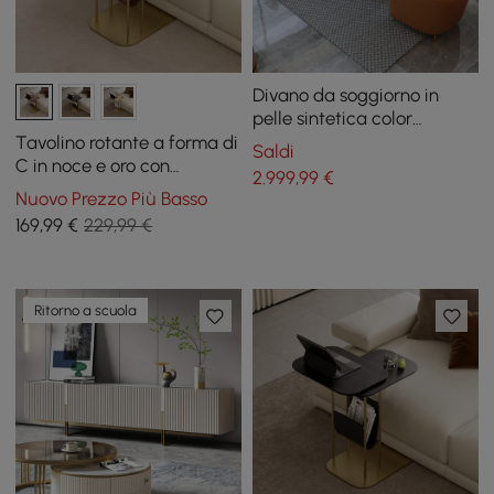
Divano da soggiorno in
pelle sintetica color
arancione con divano
Tavolino rotante a forma di
Saldi
singolo e divanetto, set di 3
C in noce e oro con
2.999
,99
€
contenitore
Nuovo Prezzo Più Basso
169
,99
€
229,99 €
Ritorno a scuola