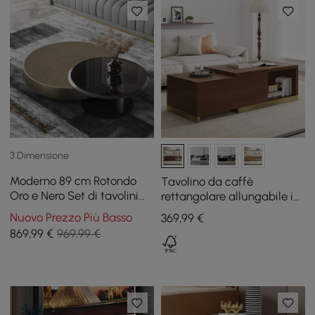
3 Dimensione
Moderno 89 cm Rotondo
Tavolino da caffè
Oro e Nero Set di tavolini
rettangolare allungabile in
da caffè a incastro da 2
noce Mordel (99 cm - 180
Nuovo Prezzo Più Basso
369
,99
€
pezzi con piano in vetro
cm)
869
,99
€
969,99 €
temperato