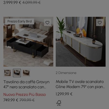
3.999
,99
€
4.099,99 €
Prezzo Early Bird
2 Dimensione
Mobile TV ovale scanalato
Tavolino da caffè Grovyn
Gline Modern 79" con piano
47" nero scanalato con
in marmo e cassetti
piano sollevabile e 2
1.299
,99
€
Nuovo Prezzo Più Basso
cassetti
749
,99
€
799,99 €