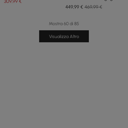
309
,99
€
oro con piano in pietra
449
,99
€
469,99 €
sinterizzata
Mostra 60 di 85
Visualizza Altro