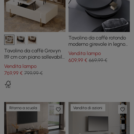
Tavolino da caffè rotondo
moderno girevole in legno
grigio con spazio di
Tavolino da caffè Grovyn
Vendita lampo
archiviazione
119 cm con piano sollevabile
609
,99
€
669,99 €
scanalato avorio e 2
Vendita lampo
cassetti
769
,99
€
799,99 €
Ritorno a scuola
Vendita di azioni