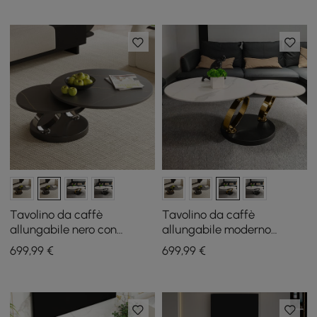
Tavolino da caffè
Tavolino da caffè
allungabile nero con
allungabile moderno
piedistallo in metallo a
bianco con piedistallo in
699
,99
€
699
,99
€
forma di anello
metallo a forma di anello