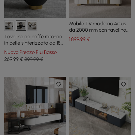
Mobile TV moderno Artus
da 2000 mm con tavolino
da caffè in pietra
Tavolino da caffè rotondo
1.899
,99
€
sinterizzata
in pelle sinterizzata da 18
pollici
Nuovo Prezzo Più Basso
269
,99
€
299,99 €