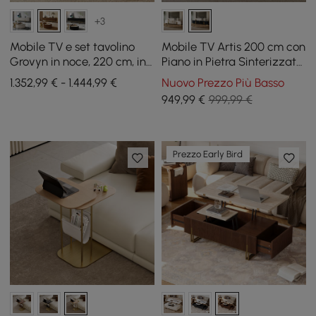
+3
Mobile TV e set tavolino
Mobile TV Artis 200 cm con
Grovyn in noce, 220 cm, in
Piano in Pietra Sinterizzata
pietra sinterizzata
e Gambe Dorate
1.352,99 € - 1.444,99 €
Nuovo Prezzo Più Basso
949
,99
€
999,99 €
Prezzo Early Bird