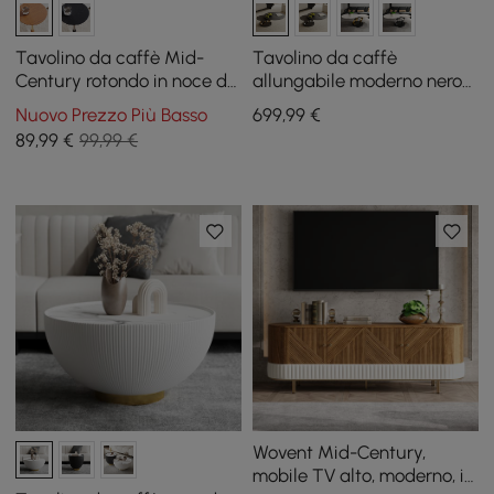
Tavolino da caffè Mid-
Tavolino da caffè
Century rotondo in noce da
allungabile moderno nero
22,9 cm
con piedistallo in metallo a
Nuovo Prezzo Più Basso
699
,99
€
forma di anello
89
,99
€
99,99 €
Wovent Mid-Century,
mobile TV alto, moderno, in