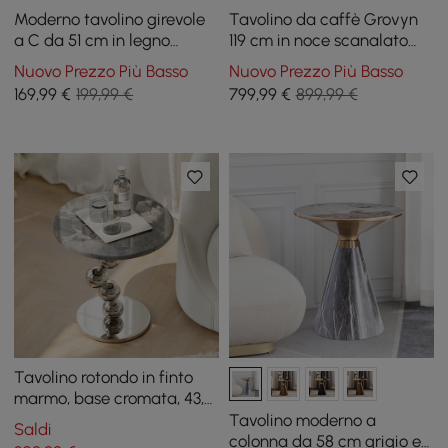
Moderno tavolino girevole
Tavolino da caffè Grovyn
a C da 51 cm in legno
119 cm in noce scanalato
naturale e oro con
con piano sollevabile e 2
Nuovo Prezzo Più Basso
Nuovo Prezzo Più Basso
portariviste
cassetti
169
,99
€
199,99 €
799
,99
€
899,99 €
Tavolino rotondo in finto
marmo, base cromata, 43,7
cm, colore argento
Tavolino moderno a
Saldi
colonna da 58 cm grigio e