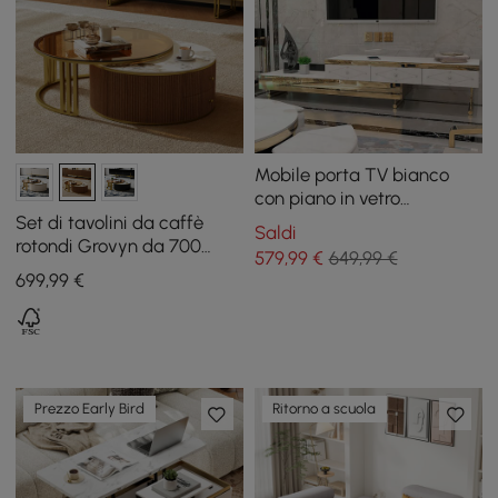
Mobile porta TV bianco
con piano in vetro
temperato, allungabile, 3
Set di tavolini da caffè
Saldi
cassetti, color oro
rotondi Grovyn da 700
579
,99
€
649,99 €
mm-800 mm con piano in
699
,99
€
pietra sinterizzata
Prezzo Early Bird
Ritorno a scuola