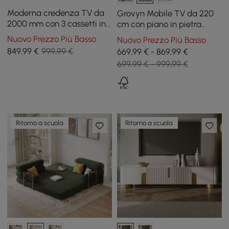
Moderna credenza TV da
Grovyn Mobile TV da 220
2000 mm con 3 cassetti in
cm con piano in pietra
bianco crema
sinterizzata scanalato e
Nuovo Prezzo Più Basso
Nuovo Prezzo Più Basso
ampi vani contenitore
849
,99
€
999,99 €
669,99 € - 869,99 €
699,99 € - 999,99 €
Ritorno a scuola
Ritorno a scuola