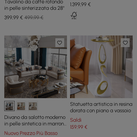
legno di noce, con vano
Tavolino da caffè rotondo
1.399
,99
€
portaoggetti per TV da 80
in pelle sinterizzata da 28"
pollici
399
,99
€
499,99 €
Statuetta artistica in resina
dorata con piano a vassoio
Divano da salotto moderno
Saldi
in pelle sintetica in marrone
159
,99
€
e bianco, set di 3
Nuovo Prezzo Più Basso