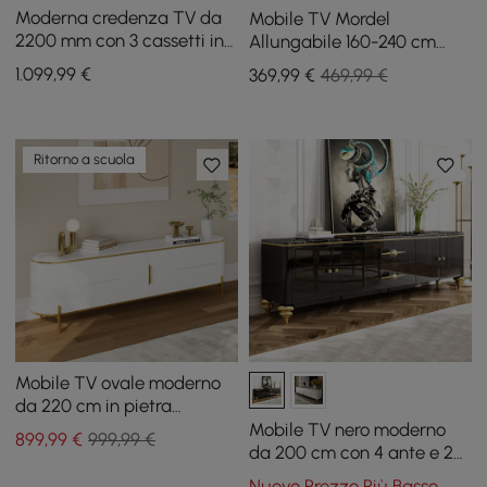
Moderna credenza TV da
Mobile TV Mordel
2200 mm con 3 cassetti in
Allungabile 160-240 cm
bianco crema
Bianco con Contenitore
1.099
,99
€
369
,99
€
469,99 €
Ritorno a scuola
Mobile TV ovale moderno
da 220 cm in pietra
sinterizzata con 4 cassetti
Mobile TV nero moderno
899
,99
€
999,99 €
e ripiano
da 200 cm con 4 ante e 2
cassetti
Nuovo Prezzo Più Basso