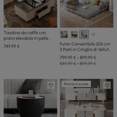
Tavolino da caffè con
+3
piano elevabile in pelle
color avorio, 48 pollici, con
Futon Convertibile 206 cm
749
,99
€
2 cassetti
3 Posti in Ciniglia di Velluto
4 in 1
799,99 € - 899,99 €
849,99 € - 899,99 €
Ritorno a scuola