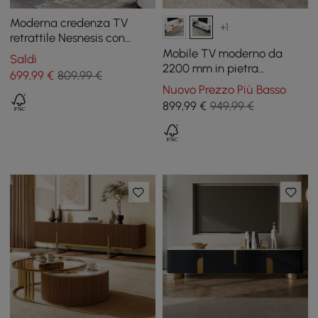
Moderna credenza TV
+1
retrattile Nesnesis con
portaoggetti in bianco e
Mobile TV moderno da
Saldi
nero
2200 mm in pietra
699
,99
€
809,99 €
sinterizzata grigio scuro
Nuovo Prezzo Più Basso
con 4 cassetti
899
,99
€
949,99 €