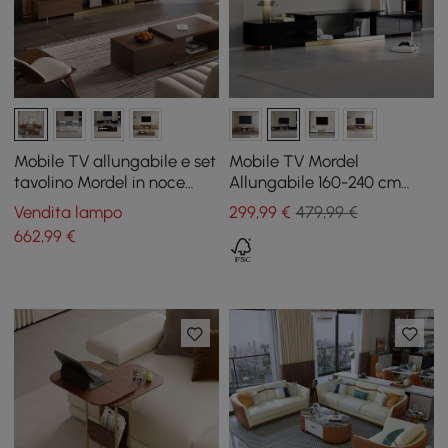
Mobile TV allungabile e set
Mobile TV Mordel
tavolino Mordel in noce
Allungabile 160-240 cm
lucido
Nero con Contenitore
Vendita lampo
299
,99
€
479,99 €
662
,99
€