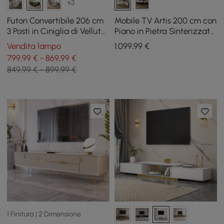
+3
Futon Convertibile 206 cm
Mobile TV Artis 200 cm con
3 Posti in Ciniglia di Velluto
Piano in Pietra Sinterizzata
4 in 1
e Gambe Dorate
Vendita lampo
1.099
,99
€
799,99 € - 869,99 €
849,99 € - 899,99 €
1 Finitura | 2 Dimensione