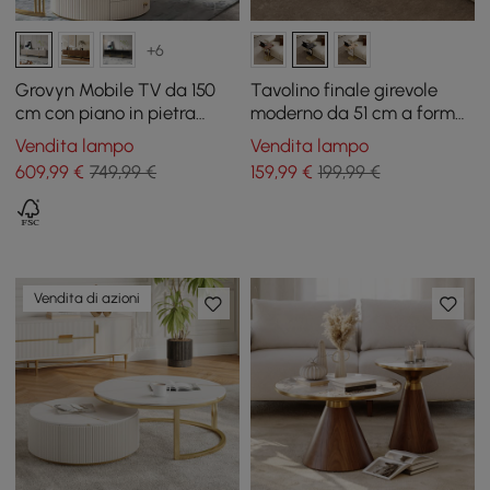
+6
Grovyn Mobile TV da 150
Tavolino finale girevole
cm con piano in pietra
moderno da 51 cm a forma
sinterizzata scanalato e
di C in nero e oro con
Vendita lampo
Vendita lampo
ampi vani contenitore
portariviste
609
,99
€
749,99 €
159
,99
€
199,99 €
Vendita di azioni