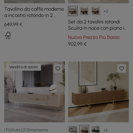
Tavolino da caffè moderno
+3
a incastro rotondo in 2
pezzi in beige
Set da 2 tavolini rotondi
649
,99
€
Sculra in noce con piano in
pietra sinterizzata (20 - 70
Nuovo Prezzo Più Basso
cm)
902
,99
€
Vendita di azioni
1 Finitura | 2 Dimensione
+6