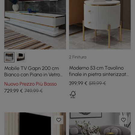
2 Finitura
Moderno 53 cm Tavolino
Mobile TV Gapn 200 cm
finale in pietra sinterizzata
Bianco con Piano in Vetro
scanalata bianca e oro con
Temperato e 3 Cassetti
399
,99
€
519,99 €
Nuovo Prezzo Più Basso
2 cassetti
729
,99
€
749,99 €