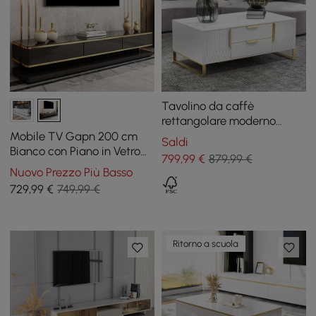
Tavolino da caffè
rettangolare moderno
bianco Aro con cassetti e
Mobile TV Gapn 200 cm
Saldi
ante in oro
Bianco con Piano in Vetro
799
,99
€
879,99 €
Temperato e 3 Cassetti
Nuovo Prezzo Più Basso
729
,99
€
749,99 €
Ritorno a scuola