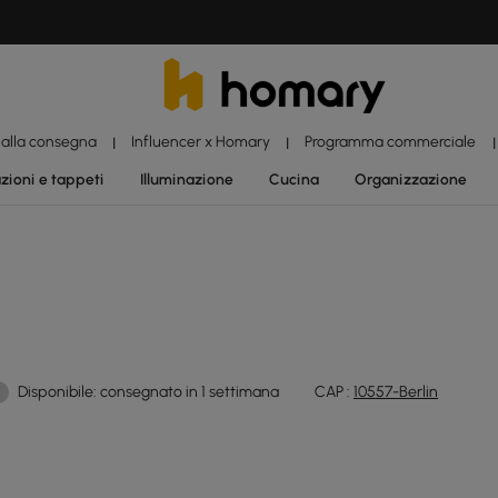
 alla consegna
Influencer x Homary
Programma commerciale
|
|
|
zioni e tappeti
Illuminazione
Cucina
Organizzazione
Disponibile: consegnato in 1 settimana
CAP :
10557-Berlin