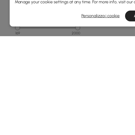
Manage your cookie settings at any time. For more info, visit our
Personalizza i cookie
Prezzo
169
2000
Min
Max
Da 150 a 250
Da 250 a 500
Da 500 a 1000
Da 1000 a 1500
1500 e versioni successive
Vedi di più
Larghezza Totale(mm)