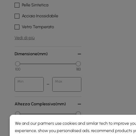
Pelle Sintetica
Acciaio Inossidabile
Vetro Temperato
Vedi di più
Dimensione(mm)
100
183
Min
Max
Altezza Complessiva(mm)
0
2000
We and our partners use cookies and similar tech to improve you
experience, show you personalised ads, recommend products you
Min
Max