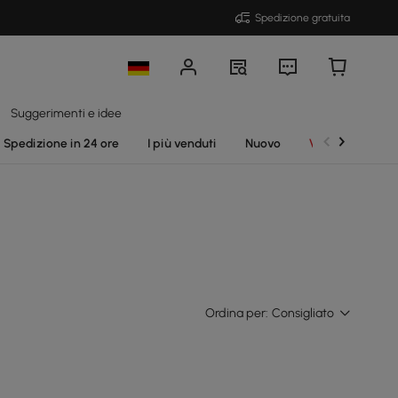
Spedizione gratuita
Suggerimenti e idee
Spedizione in 24 ore
I più venduti
Nuovo
Vendite
Ordina per:
Consigliato